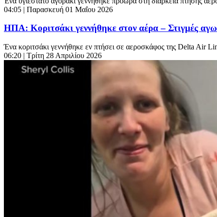
Ένα υγιέστατο αγοράκι γεννήθηκε πρόωρα στη διάρκεια πτήσης αερο
04:05
| Παρασκευή 01 Μαΐου 2026
ΗΠΑ: Κοριτσάκι γεννήθηκε στον αέρα – Στιγμές αγων
Ένα κοριτσάκι γεννήθηκε εν πτήσει σε αεροσκάφος της Delta Air Li
06:20
| Τρίτη 28 Απριλίου 2026