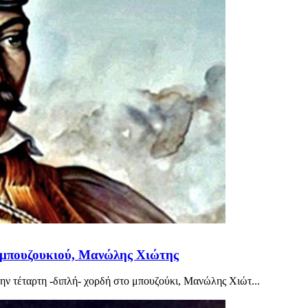
υ μπουζουκιού, Μανώλης Χιώτης
την τέταρτη -διπλή- χορδή στο μπουζούκι, Μανώλης Χιώτ...