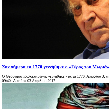
Σαν σήμερα το 1770 γεννήθηκε ο «Γέρος του Μωριά
Ο Θεόδωρος Κολοκοτρώνης γεννήθηκε «εις τα 1770, Απριλίου 3, την Δ
09:40
| Δευτέρα 03 Απριλίου 2017