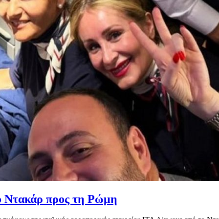
το Ντακάρ προς τη Ρώμη