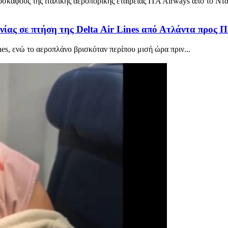
σκάφους της ιταλικής αεροπορικής εταιρείας ITA Airways από το Ντα
ίας σε πτήση της Delta Air Lines από Ατλάντα προς 
nes, ενώ το αεροπλάνο βρισκόταν περίπου μισή ώρα πριν...