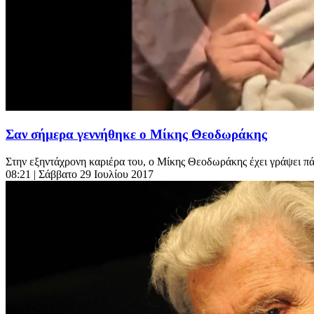
Σαν σήμερα γεννήθηκε ο Μίκης Θεοδωράκης
Στην εξηντάχρονη καριέρα του, ο Μίκης Θεοδωράκης έχει γράψει πά
08:21
| Σάββατο 29 Ιουλίου 2017