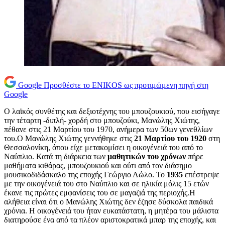
Google
Προσθέστε το ENIKOS ως προτιμώμενη πηγή στη
Google
Ο λαϊκός συνθέτης και δεξιοτέχνης του μπουζουκιού, που εισήγαγε
την τέταρτη -διπλή- χορδή στο μπουζούκι, Μανώλης Χιώτης,
πέθανε στις 21 Μαρτίου του 1970, ανήμερα των 50ων γενεθλίων
του.Ο Μανώλης Χιώτης γεννήθηκε στις
21 Μαρτίου του 1920
στη
Θεσσαλονίκη, όπου είχε μετακομίσει η οικογένειά του από το
Ναύπλιο. Κατά τη διάρκεια των
μαθητικών του χρόνων
πήρε
μαθήματα κιθάρας, μπουζουκιού και ούτι από τον διάσημο
μουσικοδιδάσκαλο της εποχής Γεώργιο Λώλο. Το
1935
επέστρεψε
με την οικογένειά του στο Ναύπλιο και σε ηλικία μόλις 15 ετών
έκανε τις πρώτες εμφανίσεις του σε μαγαζιά της περιοχής.Η
αλήθεια είναι ότι ο Μανώλης Χιώτης δεν έζησε δύσκολα παιδικά
χρόνια. Η οικογένειά του ήταν ευκατάστατη, η μητέρα του μάλιστα
διατηρούσε ένα από τα πλέον αριστοκρατικά μπαρ της εποχής, και