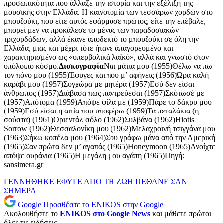
προσωπικότητα που άλλαξε την ιστορία και την εξέλιξη της
μουσικής στην Ελλάδα. Η καινοτομία των τεσσάρων χορδών στο
μπουζούκι, που είτε αυτός εφάρμοσε πρώτος, είτε την επέβαλε,
μπορεί μεν να προκάλεσε το μένος των παραδοσιακών
τριχορδάδων, αλλά έκανε αποδεκτό το μπουζούκι σε όλη την
Ελλάδα, μιας και μέχρι τότε ήτανε απαγορευμένο και
χαρακτηρισμένο ως «υπερβολικά λαϊκό», αλλά και γνωστό στον
υπόλοιπο κόσμο.
Δισκογραφία
Ναι μάτια μου (1955)Θέλω να πω
τον πόνο μου (1955)Έφυγες και που μ’ αφήνεις (1956)Ώρα καλή
καράβι μου (1957)Συγχώρα με μητέρα (1957)Εσύ δεν είσαι
άνθρωπος (1957)Διάβασα πως παντρεύεσαι (1957)Σκότωσέ με
(1957)Απότομα (1959)Απόψε φίλα με (1959)Πάρε το δάκρυ μου
(1959)Εσύ είσαι η αιτία που υποφέρω (1959)Τα πεταλάκια (η
σούστα) (1961)Οριεντάλ σόλο (1962)Συλβάνα (1962)Hiotis
Sorrow (1962)Θεσσαλονίκη μου (1962)Μελαχροινή τσιγγάνα μου
(1963)Σήκω κοπέλα μου (1964)Σου γράφω μάνα από την Αμερική
(1965)Σαν πρώτα δεν μ’ αγαπάς (1965)Honeymoon (1965)Ανοίχτε
απόψε ουράνια (1965)Η μεγάλη μου αγάπη (1965)Πηγή:
sansimera.gr
ΓΕΝΝΗΘΗΚΕ
ΕΦΥΓΕ ΑΠΟ ΤΗ ΖΩΗ
ΠΕΘΑΝΕ
ΣΑΝ
ΣΗΜΕΡΑ
Google
Προσθέστε το ENIKOS στην Google
Ακολουθήστε το
ENIKOS στο Google News
και μάθετε πρώτοι
όλες τις ειδήσεις.