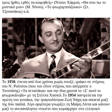
τρεις ήρθες εχθές να κοιμηθείς» (Ντουο Χάρμα), «Θα σου πω το
μυστικό μου» (Μ. Νίνου), «Το φτωχομπούζουκο» (Στ.
Τζουανάκος) κ.ά.
Το
1950
, έπειτα από δυο χρόνια χωρίς σουξέ, γράφει σε στίχους
του Ν. Ρούτσου (που του έδινε στίχους που απέρριπτε ο
Τσιτσάνης) «Τα πεταλάκια» και την ίδια χρονιά το «Σ’ αυτό το
φτωχοκάλυβο» με τη Στέλλα Χασκίλ.Το
1954
παντρεύεται την
πρώτη του γυναίκα, την τραγουδίστρια Ζωή Νάχη και αποκτά μαζί
της δύο παιδιά. Λίγο αργότερα γνωρίζει τη Μαίρη Λίντα και κάνουν
μαζί το ανεπανάληπτο ντουέτο που κυριάρχησε στο ελληνικό