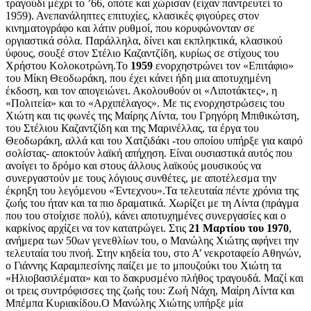
τραγούδι μέχρι το ’66, οπότε και χώρισαν (είχαν παντρευτεί το
1959). Ανεπανάληπτες επιτυχίες, κλασικές φιγούρες στον
κινηματογράφο και λάτιν ρυθμοί, που κορυφώνονταν σε
οργιαστικά σόλα. Παράλληλα, δίνει και εκπληκτικά, κλασικού
ύφους, σουξέ στον Στέλιο Καζαντζίδη, κυρίως σε στίχους του
Χρήστου Κολοκοτρώνη.Το
1959
ενορχηστρώνει τον «Επιτάφιο»
του Μίκη Θεοδωράκη, που έχει κάνει ήδη μια αποτυχημένη
έκδοση, και τον απογειώνει. Ακολουθούν οι «Λιποτάκτες», η
«Πολιτεία» και το «Αρχιπέλαγος». Με τις ενορχηστρώσεις του
Χιώτη και τις φωνές της Μαίρης Λίντα, του Γρηγόρη Μπιθικώτση,
του Στέλιου Καζαντζίδη και της Μαρινέλλας, τα έργα του
Θεοδωράκη, αλλά και του Χατζιδάκι -του οποίου υπήρξε για καιρό
σολίστας- αποκτούν λαϊκή απήχηση. Είναι ουσιαστικά αυτός που
ανοίγει το δρόμο και στους άλλους λαϊκούς μουσικούς να
συνεργαστούν με τους λόγιους συνθέτες, με αποτέλεσμα την
έκρηξη του λεγόμενου «Έντεχνου».Τα τελευταία πέντε χρόνια της
ζωής του ήταν και τα πιο δραματικά. Χωρίζει με τη Λίντα (πράγμα
που του στοίχισε πολύ), κάνει αποτυχημένες συνεργασίες και ο
καρκίνος αρχίζει να τον κατατρώγει. Στις
21 Μαρτίου του 1970
,
ανήμερα των 50ων γενεθλίων του, ο Μανώλης Χιώτης αφήνει την
τελευταία του πνοή. Στην κηδεία του, στο Α’ νεκροταφείο Αθηνών,
ο Γιάννης Καραμπεσίνης παίζει με το μπουζούκι του Χιώτη τα
«Ηλιοβασιλέματα» και το δακρυσμένο πλήθος τραγουδά. Μαζί και
οι τρεις συντρόφισσες της ζωής του: Ζωή Νάχη, Μαίρη Λίντα και
Μπέμπα Κυριακίδου.Ο Μανώλης Χιώτης υπήρξε μία