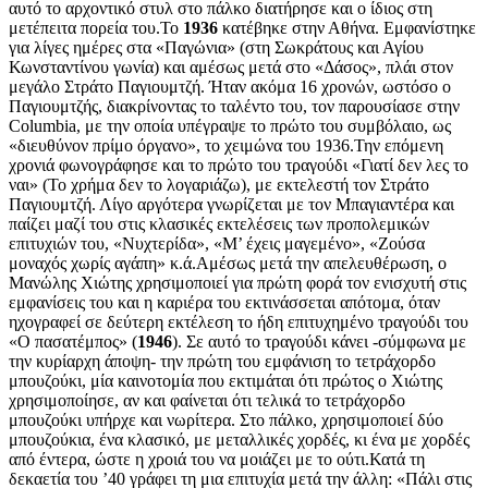
αυτό το αρχοντικό στυλ στο πάλκο διατήρησε και ο ίδιος στη
μετέπειτα πορεία του.Το
1936
κατέβηκε στην Αθήνα. Εμφανίστηκε
για λίγες ημέρες στα «Παγώνια» (στη Σωκράτους και Αγίου
Κωνσταντίνου γωνία) και αμέσως μετά στο «Δάσος», πλάι στον
μεγάλο Στράτο Παγιουμτζή. Ήταν ακόμα 16 χρονών, ωστόσο ο
Παγιουμτζής, διακρίνοντας το ταλέντο του, τον παρουσίασε στην
Columbia, με την οποία υπέγραψε το πρώτο του συμβόλαιο, ως
«διευθύνον πρίμο όργανο», το χειμώνα του 1936.Την επόμενη
χρονιά φωνογράφησε και το πρώτο του τραγούδι «Γιατί δεν λες το
ναι» (Το χρήμα δεν το λογαριάζω), με εκτελεστή τον Στράτο
Παγιουμτζή. Λίγο αργότερα γνωρίζεται με τον Μπαγιαντέρα και
παίζει μαζί του στις κλασικές εκτελέσεις των προπολεμικών
επιτυχιών του, «Νυχτερίδα», «Μ’ έχεις μαγεμένο», «Ζούσα
μοναχός χωρίς αγάπη» κ.ά.Αμέσως μετά την απελευθέρωση, ο
Μανώλης Χιώτης χρησιμοποιεί για πρώτη φορά τον ενισχυτή στις
εμφανίσεις του και η καριέρα του εκτινάσσεται απότομα, όταν
ηχογραφεί σε δεύτερη εκτέλεση το ήδη επιτυχημένο τραγούδι του
«Ο πασατέμπος» (
1946
). Σε αυτό το τραγούδι κάνει -σύμφωνα με
την κυρίαρχη άποψη- την πρώτη του εμφάνιση το τετράχορδο
μπουζούκι, μία καινοτομία που εκτιμάται ότι πρώτος ο Χιώτης
χρησιμοποίησε, αν και φαίνεται ότι τελικά το τετράχορδο
μπουζούκι υπήρχε και νωρίτερα. Στο πάλκο, χρησιμοποιεί δύο
μπουζούκια, ένα κλασικό, με μεταλλικές χορδές, κι ένα με χορδές
από έντερα, ώστε η χροιά του να μοιάζει με το ούτι.Κατά τη
δεκαετία του ’40 γράφει τη μια επιτυχία μετά την άλλη: «Πάλι στις