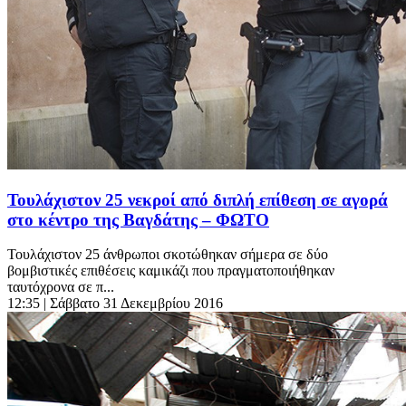
Τουλάχιστον 25 νεκροί από διπλή επίθεση σε αγορά
στο κέντρο της Βαγδάτης – ΦΩΤΟ
Τουλάχιστον 25 άνθρωποι σκοτώθηκαν σήμερα σε δύο
βομβιστικές επιθέσεις καμικάζι που πραγματοποιήθηκαν
ταυτόχρονα σε π...
12:35
| Σάββατο 31 Δεκεμβρίου 2016