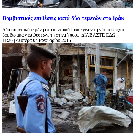
Βομβιστικές επιθέσεις κατά δύο τεμενών στο Ιράκ
Δύο σουνιτικά τεμένη στο κεντρικό Ιράκ έγιναν τη νύκτα στόχοι
βομβιστικών επιθέσεων, τη στιγμή που... ΔΙΑΒΑΣΤΕ ΕΔΩ
11:26
| Δευτέρα 04 Ιανουαρίου 2016