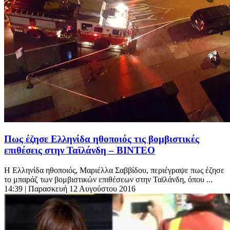
Πως έζησε Ελληνίδα ηθοποιός τις βομβιστικές
επιθέσεις στην Ταϊλάνδη – ΒΙΝΤΕΟ
Η Ελληνίδα ηθοποιός, Μαριέλλα Σαββίδου, περιέγραψε πως έζησε
το μπαράζ των βομβιστικών επιθέσεων στην Ταϊλάνδη, όπου ...
14:39
| Παρασκευή 12 Αυγούστου 2016