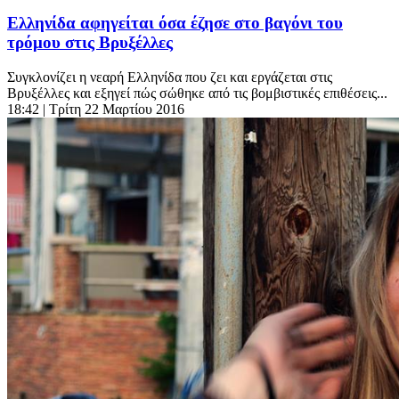
Ελληνίδα αφηγείται όσα έζησε στο βαγόνι του
τρόμου στις Βρυξέλλες
Συγκλονίζει η νεαρή Ελληνίδα που ζει και εργάζεται στις
Βρυξέλλες και εξηγεί πώς σώθηκε από τις βομβιστικές επιθέσεις...
18:42
| Τρίτη 22 Μαρτίου 2016