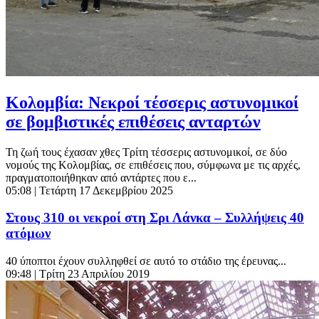
Κολομβία: Νεκροί τέσσερις αστυνομικοί
σε βομβιστικές επιθέσεις ανταρτών
Τη ζωή τους έχασαν χθες Τρίτη τέσσερις αστυνομικοί, σε δύο
νομούς της Κολομβίας, σε επιθέσεις που, σύμφωνα με τις αρχές,
πραγματοποιήθηκαν από αντάρτες που ε...
05:08
| Τετάρτη 17 Δεκεμβρίου 2025
Στους 310 οι νεκροί στη Σρι Λάνκα – Συλλήψεις 40
ατόμων
40 ύποπτοι έχουν συλληφθεί σε αυτό το στάδιο της έρευνας...
09:48
| Τρίτη 23 Απριλίου 2019