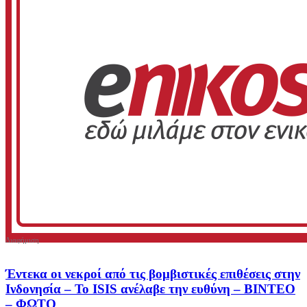
Έντεκα οι νεκροί από τις βομβιστικές επιθέσεις στην
Ινδονησία – Το ISIS ανέλαβε την ευθύνη – ΒΙΝΤΕΟ
– ΦΩΤΟ