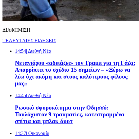
ΔΙΑΦΗΜΙΣΗ
ΤΕΛΕΥΤΑΙΕΣ ΕΙΔΗΣΕΙΣ
14:54
| Διεθνή Νέα
Νετανιάχου «αδειάζει» τον Τραμπ για τη Γάζα:
Απορρίπτει το σχέδιο 15 σημείων – «Ξέρω να
λέω όχι ακόμη και στους καλύτερους φίλους
μας»
14:45
| Διεθνή Νέα
Ρωσικό σφυροκόπημα στην Οδησσό:
Τουλάχιστον 9 τραυματίες, κατεστραμμένα
σπίτια και μπλακ άουτ
14:37
| Oικονομία