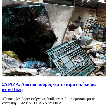
ΣΥΡΙΖΑ: Αποτροπιασμός για το αιματοκύλισμα
στην Πόλη
«Τέτοιες βάρβαρες ενέργειες βυθίζουν ακόμη περισσότερο τη
γειτονική... ΔΙΑΒΑΣΤΕ ΑΝΑΛΥΤΙΚΑ