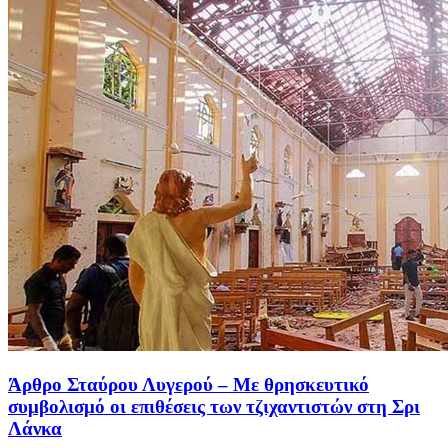
Άρθρο Σταύρου Λυγερού – Με θρησκευτικό
συμβολισμό οι επιθέσεις των τζιχαντιστών στη Σρι
Λάνκα