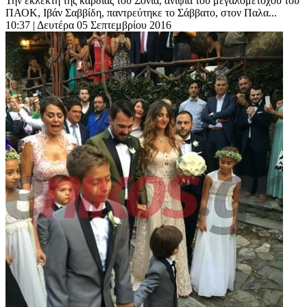
Την εκλεκτή της καρδιάς του Σόνια, ανιψιά του μεγαλομετόχου του
ΠΑΟΚ, Ιβάν Σαββίδη, παντρεύτηκε το Σάββατο, στον Παλα...
10:37
| Δευτέρα 05 Σεπτεμβρίου 2016