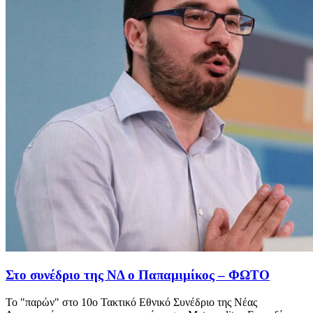
Στο συνέδριο της ΝΔ ο Παπαμιμίκος – ΦΩΤΟ
Το "παρών" στο 10ο Τακτικό Εθνικό Συνέδριο της Νέας