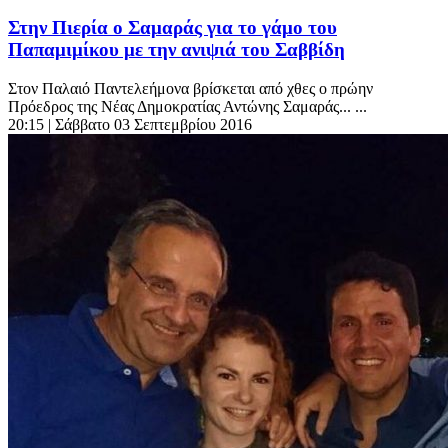
Στην Πιερία ο Σαμαράς για το γάμο του
Παπαμιμίκου με την ανιψιά του Σαββίδη
Στον Παλαιό Παντελεήμονα βρίσκεται από χθες ο πρώην
Πρόεδρος της Νέας Δημοκρατίας Αντώνης Σαμαράς... ...
20:15
| Σάββατο 03 Σεπτεμβρίου 2016