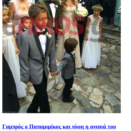
Γαμπρός ο Παπαμιμίκος και νύφη η ανιψιά του