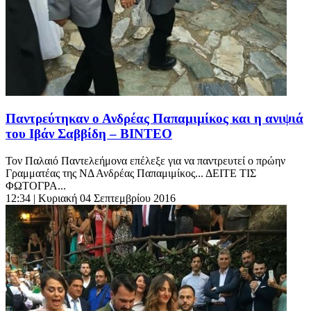
Παντρεύτηκαν ο Ανδρέας Παπαμιμίκος και η ανιψιά
του Ιβάν Σαββίδη – ΒΙΝΤΕΟ
Τον Παλαιό Παντελεήμονα επέλεξε για να παντρευτεί ο πρώην
Γραμματέας της ΝΔ Ανδρέας Παπαμιμίκος... ΔΕΙΤΕ ΤΙΣ
ΦΩΤΟΓΡΑ...
12:34
| Κυριακή 04 Σεπτεμβρίου 2016