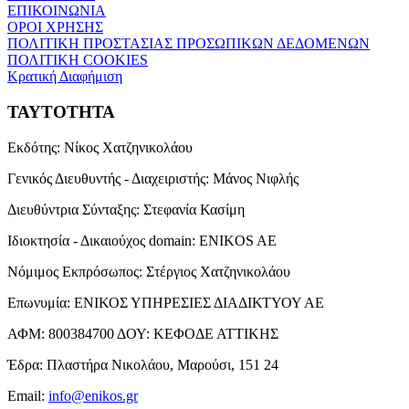
ΕΠΙΚΟΙΝΩΝΙΑ
ΟΡΟΙ ΧΡΗΣΗΣ
ΠΟΛΙΤΙΚΗ ΠΡΟΣΤΑΣΙΑΣ ΠΡΟΣΩΠΙΚΩΝ ΔΕΔΟΜΕΝΩΝ
ΠΟΛΙΤΙΚΗ COOKIES
Κρατική Διαφήμιση
ΤΑΥΤΟΤΗΤΑ
Εκδότης:
Νίκος Χατζηνικολάου
Γενικός Διευθυντής - Διαχειριστής:
Μάνος Νιφλής
Διευθύντρια Σύνταξης:
Στεφανία Κασίμη
Ιδιοκτησία - Δικαιούχος domain:
ENIKOS AE
Νόμιμος Εκπρόσωπος:
Στέργιος Χατζηνικολάου
Επωνυμία:
ΕΝΙΚΟΣ ΥΠΗΡΕΣΙΕΣ ΔΙΑΔΙΚΤΥΟΥ ΑΕ
ΑΦΜ:
800384700
ΔΟΥ:
ΚΕΦΟΔΕ ΑΤΤΙΚΗΣ
Έδρα:
Πλαστήρα Νικολάου, Μαρούσι, 151 24
Email:
info@enikos.gr