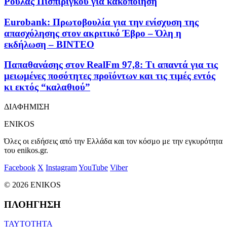
Ρούλας Πισπιρίγκου για κακοποίηση
Eurobank: Πρωτοβουλία για την ενίσχυση της
απασχόλησης στον ακριτικό Έβρο – Όλη η
εκδήλωση – ΒΙΝΤΕΟ
Παπαθανάσης στον RealFm 97,8: Τι απαντά για τις
μειωμένες ποσότητες προϊόντων και τις τιμές εντός
κι εκτός “καλαθιού”
ΔΙΑΦΗΜΙΣΗ
ENIKOS
Όλες οι ειδήσεις από την Ελλάδα και τον κόσμο με την εγκυρότητα
του enikos.gr.
Facebook
X
Instagram
YouTube
Viber
© 2026 ENIKOS
ΠΛΟΗΓΗΣΗ
ΤΑΥΤΟΤΗΤΑ