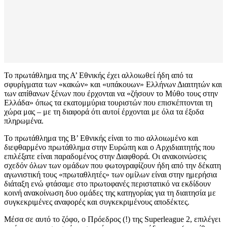
Το πρωτάθλημα της Α’ Εθνικής έχει αλλοιωθεί ήδη από τα
σφυρίγματα των «κακών» και «υπάκουων» Ελλήνων Διαιτητών και
των απίθανων ξένων που έρχονται να «ζήσουν το Μύθο τους στην
Ελλάδα» όπως τα εκατομμύρια τουριστών που επισκέπτονται τη
χώρα μας – με τη διαφορά ότι αυτοί έρχονται με όλα τα έξοδα
πληρωμένα.
Το πρωτάθλημα της Β’ Εθνικής είναι το πιο αλλοιωμένο και
διεφθαρμένο πρωτάθλημα στην Ευρώπη και ο Αρχιδιαιτητής που
επιλέξατε είναι παραδομένος στην Διαφθορά. Οι ανακοινώσεις
σχεδόν όλων των ομάδων που φωτογραφίζουν ήδη από την δέκατη
αγωνιστική τους «πρωταθλητές» των ομίλων είναι στην ημερήσια
διάταξη ενώ φτάσαμε στο πρωτοφανές περιστατικό να εκδίδουν
κοινή ανακοίνωση δυο ομάδες της κατηγορίας για τη διαιτησία με
συγκεκριμένες αναφορές και συγκεκριμένους αποδέκτες.
Μέσα σε αυτό το ζόφο, ο Πρόεδρος (!) της Superleague 2, επιλέγει