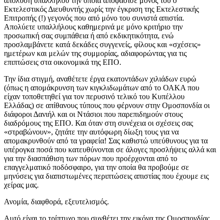
απόλυση υπαλλήλου την οποία αποφάσισε μόνος του o
Εκτελεστικός Διευθυντής χωρίς την έγκριση της Εκτελεστικής
Επιτροπής (!) γεγονός που από μόνο του συνιστά απιστία.
Απολύετε υπαλλήλους καθημερινά με μόνο κριτήριο την
προσωπική σας συμπάθεια ή από εκδικητικότητα, ενώ
προσλαμβάνετε κατά δεκάδες συγγενείς, φίλους και «σχέσεις»
ημετέρων και μελών της συμμορίας, αδιαφορώντας για τις
επιπτώσεις στα οικονομικά της ΕΠΟ.
Την ίδια στιγμή, αναθέτετε έργα εκατοντάδων χιλιάδων ευρώ
(όπως η απομάκρυνση των κιγκλιδωμάτων από το ΟΑΚΑ που
είχαν τοποθετηθεί για τον περυσινό τελικό του Κυπέλλου
Ελλάδας) σε απίθανους τύπους που φέρνουν στην Ομοσπονδία οι
διάφοροι Δανιήλ και οι Ντάσιοι που παρεπιδημούν στους
διαδρόμους της ΕΠΟ. Και όταν στη συνέχεια οι σχέσεις σας
«στραβώνουν», ζητάτε την αυτόφωρη δίωξη τους για να
απομακρυνθούν από τα γραφεία! Σας καθιστώ υπεύθυνους για τα
υπέρογκα ποσά που κατευθύνονται σε άλογες προσλήψεις αλλά και
για την διασπάθιση των πόρων που προέρχονται από το
επαγγελματικό ποδόσφαιρο, για την οποία θα προβούμε σε
μηνύσεις για διαπιστωμένες περιπτώσεις απιστίας που έχουμε εις
χείρας μας.
Ανομία, διαφθορά, εξευτελισμός.
Αυτό είναι το τρίπτυχο που συνθέτει την εικόνα της Ομοσπονδίας.