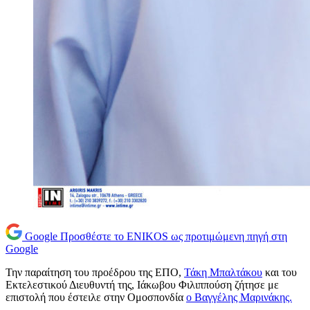
Google
Προσθέστε το ENIKOS ως προτιμώμενη πηγή στη
Google
Την παραίτηση του προέδρου της ΕΠΟ,
Τάκη Μπαλτάκου
και του
Εκτελεστικού Διευθυντή της, Ιάκωβου Φιλιππούση ζήτησε με
επιστολή που έστειλε στην Ομοσπονδία
ο Βαγγέλης Μαρινάκης.