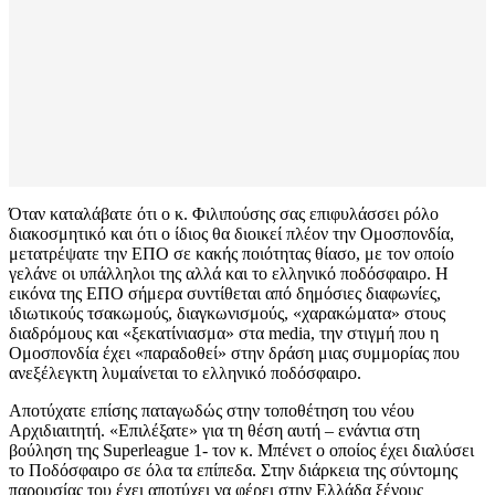
Όταν καταλάβατε ότι ο κ. Φιλιπούσης σας επιφυλάσσει ρόλο
διακοσμητικό και ότι ο ίδιος θα διοικεί πλέον την Ομοσπονδία,
μετατρέψατε την ΕΠΟ σε κακής ποιότητας θίασο, με τον οποίο
γελάνε οι υπάλληλοι της αλλά και το ελληνικό ποδόσφαιρο. H
εικόνα της ΕΠΟ σήμερα συντίθεται από δημόσιες διαφωνίες,
ιδιωτικούς τσακωμούς, διαγκωνισμούς, «χαρακώματα» στους
διαδρόμους και «ξεκατίνιασμα» στα media, την στιγμή που η
Ομοσπονδία έχει «παραδοθεί» στην δράση μιας συμμορίας που
ανεξέλεγκτη λυμαίνεται το ελληνικό ποδόσφαιρο.
Αποτύχατε επίσης παταγωδώς στην τοποθέτηση του νέου
Αρχιδιαιτητή. «Επιλέξατε» για τη θέση αυτή – ενάντια στη
βούληση της Superleague 1- τον κ. Μπένετ ο οποίος έχει διαλύσει
το Ποδόσφαιρο σε όλα τα επίπεδα. Στην διάρκεια της σύντομης
παρουσίας του έχει αποτύχει να φέρει στην Ελλάδα ξένους