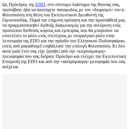
Ως Πρόεδρος της
ΕΠΟ
, στο σύντομο διάστημα της θητείας σας,
προλάβατε ήδη να αποτύχετε παταγωδώς με τον «διορισμό» του κ.
Φιλιππούση στη θέση του Εκτελεστικού Διευθυντή της
Ομοσπονδίας. Παρά την επίμονη πρόταση και την προσπάθειά μας
να πραγματοποιηθεί διεθνής διαγωνισμός για την ανεύρεση ενός
προσώπου διεθνούς κύρους και εμπειρίας που θα μπορούσε να
επιτελέσει το ρόλο ενός στελέχους με νευραλγικό ρόλο στην
λειτουργία της ΕΠΟ και την πρόοδο του Ελληνικού Ποδοσφαίρου,
εσείς από ραγιαδισμό επιβάλλατε την επιλογή Φιλιππούση. Κι όλο
αυτό γιατί έτσι σας είχε ζητηθεί από την «κιτρινόμαυρη»
πλειοψηφία που σας διόρισε Πρόεδρο και ελέγχει την Εκτελεστική
Επιτροπή της ΕΠΟ και από την «ασπρόμαυρη» μειοψηφία που σας
ανέχεται.