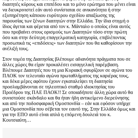
διαιτητές κύρους και επιπέδου και το μόνο ερώτημα που μένει είναι
να διευκρινιστεί εάν αυτό συνίσταται σε ανικανότητα ή στην
εξυπηρέτηση κάποιου ευρύτερου σχεδίου απαξίωσης της
παρουσίας των ξένων διαιτητών στην Ελλάδα. Την ίδια στιγμή ο
ίδιος άγεται και φέρεται από τον κ. Μάνταλο ο οποίος είναι αυτός
που προβαίνει στους ορισμούς των Διαιτητών τόσο στην πρώτη
όσο και στην δεύτερη επαγγελματική κατηγορία, επιβλέποντας
προσωπικά τις «επιδόσεις» των διαιτητών που θα καθορίσουν την
ανέλιξή τους.
Στον τομέα της Διαιτησίας βλέπουμε αδιανόητα πράγματα που σε
άλλες χώρες θα είχαν προκαλέσει εισαγγελική παρέμβαση.
Βλέπουμε Διαιτητές που τη μια Κυριακή σφυρίζουν σε αγώνα του
ΠΑΟΚ τον τελευταίο αγώνα πρωταθλήματος της καριέρας τους,
και δέκα μέρες αφότου έχουν εγκαταλείψει τη διαιτησία
προσλαμβάνονται σε τηλεοπτικό σταθμό ιδιοκτησίας του
Προέδρου της ΠΑΕ ΠΑΟΚ!! Σε οποιαδήποτε άλλη χώρα αυτό θα
συνιστούσε σκάνδαλο και θα ήταν ήδη αντικείμενο διερεύνησης
και από την ποδοσφαιρική Ομοσπονδία – εάν και εφόσον υπήρχε
μια Ομοσπονδία που σέβεται τον εαυτό της. Στην Ελλάδα όμως και
για την ΕΠΟ αυτό είναι απλά η επόμενη δουλειά του κ.
Κουτσιαύτη…