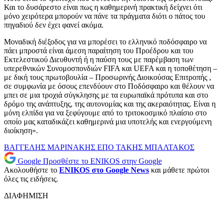
Και το δυσάρεστο είναι πως η καθημερινή πρακτική δείχνει ότι
μόνο χειρότερα μπορούν να πάνε τα πράγματα διότι ο πάτος του
πηγαδιού δεν έχει φανεί ακόμα.
Μοναδική διέξοδος για να μπορέσει το ελληνικό ποδόσφαιρο να
πάει μπροστά είναι άμεση παραίτηση του Προέδρου και του
Εκτελεστικού Διευθυντή ή η παύση τους με παρέμβαση των
υπερεθνικών Συνομοσπονδιών FIFA και UEFA και η τοποθέτηση –
με δική τους πρωτοβουλία – Προσωρινής Διοικούσας Επιτροπής ,
σε συμφωνία με όσους επενδύουν στο Ποδόσφαιρο και θέλουν να
μπει σε μια τροχιά σύγκλησης με τα ευρωπαϊκά πρότυπα και στο
δρόμο της ανάπτυξης, της αυτονομίας και της ακεραιότητας. Είναι η
μόνη ελπίδα για να ξεφύγουμε από το τριτοκοσμικό πλαίσιο στο
οποίο μας καταδικάζει καθημερινά μια υποτελής και ενεργούμενη
διοίκηση».
ΒΑΓΓΕΛΗΣ ΜΑΡΙΝΑΚΗΣ
ΕΠΟ
ΤΑΚΗΣ ΜΠΑΛΤΑΚΟΣ
Google
Προσθέστε το ENIKOS στην Google
Ακολουθήστε το
ENIKOS στο Google News
και μάθετε πρώτοι
όλες τις ειδήσεις.
ΔΙΑΦΗΜΙΣΗ