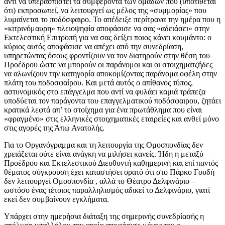
αντί να υπερασπιστεί τα συμφέροντα των ομάδων που (υποτίθεται
ότι) εκπροσωπεί, να λειτουργεί ως μέλος της «συμμορίας» που
λυμαίνεται το ποδόσφαιρο. Το απέδειξε περίτρανα την ημέρα που η
«κιτρινόμαυρη» πλειοψηφία αποφάσισε να σας «αδειάσει» στην
Εκτελεστική Επιτροπή για να σας δείξει ποιος κάνει κουμάντο: ο
κύριος αυτός αποφάσισε να απέχει από την συνεδρίαση,
υπηρετώντας όσους φροντίζουν να τον διατηρούν στην θέση του
Προέδρου ώστε να μπορούν οι παράνομοι και οι στοιχηματζήδες
να αλωνίζουν την κατηγορία αποκομίζοντας παράνομα οφέλη στην
πλάτη του ποδοσφαίρου. Και μετά αυτός ο απίθανος τύπος,
αστυνομικός στο επάγγελμα που αντί να φυλάει καμιά τράπεζα
υποδύεται τον παράγοντα του επαγγελματικού ποδόσφαιρου, ζητάει
κρατικά λεφτά απ’ το στοίχημα για ένα πρωτάθλημα που είναι
«φραγμένο» στις ελληνικές στοιχηματικές εταιρείες και ανθεί μόνο
στις αγορές της Άπω Ανατολής.
Για το Οργανόγραμμα και τη λειτουργία της Ομοσπονδίας δεν
χρειάζεται ούτε είναι ανάγκη να μιλήσει κανείς. Ήδη η μεταξύ
Προέδρου και Εκτελεστικού Διευθυντή καθημερινή και επί παντός
θέματος σύγκρουση έχει καταστήσει ορατό ότι στο Πάρκο Γουδή
δεν λειτουργεί Ομοσπονδία , αλλά το Θέατρο Δελφινάριο –
ωστόσο ένας τέτοιος παραλληλισμός αδικεί το Δελφινάριο, γιατί
εκεί δεν συμβαίνουν εγκλήματα.
Υπάρχει στην ημερήσια διάταξη της σημερινής συνεδρίασής η