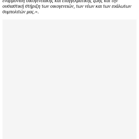
εναρμόνιση οικογενειακής και επαγγελματικής ζωής και την
ουσιαστική στήριξη των οικογενειών, των νέων και των ευάλωτων
συμπολιτών μας.
».