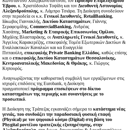
Κωνσταντίνο Χατζηκωνσταντίνου, τον
Πρόεδρο Επιμελητηρίου
Έβρου
, κ. Χριστόδουλο Τοψίδη και τον
Διευθυντή Αστυνομίας
Αλεξανδρούπολης
, κ. Λάμπρο Τσιάρα. Τη Διοίκηση συνοδεύουν
στην περιοδεία οι κ.κ.
Γενικοί Διευθυντές
,
Retail
Banking
,
Ιάκωβος Γιαννακλής,
Δικτύου Καταστημάτων
, Γιάννης
Σεραφειμίδης,
Commercial
Banking
,
Ανδρέας
Χασάπης,
Marketing
& Εταιρικής Επικοινωνίας Ομίλου
,
Μιχάλης Βλασταράκης, οι
Αναπληρωτές Γενικοί Διευθυντές
, κ.
Άγγελος Καρακερέζης, επικεφαλής Τομέα Εξωτερικών Δικτύων &
Εναλλακτικών Καναλιών και κα Ευαγγελία
Πιτταούλη,
επικεφαλής Private Banking Ελλάδος
, καθώς επίσης
και ο
επικεφαλής Δικτύου Καταστημάτων Θεσσαλονίκης,
Κεντροανατολικής Μακεδονίας & Θράκης
, κ. Γιώργος
Κηπουρός.
Αναγνωρίζοντας την καθοριστική συμβολή των εργαζόμενων στις
ισχυρές επιδόσεις της Eurobank, η Διοίκηση
πραγματοποιεί
πρόγραμμα επισκέψεων στο δίκτυο
καταστημάτων της περιοχής και συναντήσεις με το
προσωπικό
.
Η Διοίκηση της Τράπεζας εγκαινιάζει σήμερα το
κατάστημα νέας
γενιάς, που συνδυάζει την παραδοσιακή φυσική επαφή
(
Physical) με τον ψηφιακό κόσμο (Digital) στη βάση του
Phygital μοντέλου τραπεζικής εξυπηρέτησης, στην
Αλεξανδρούπολη
, στη Λεωφ. Δημοκρατίας & Αρκαδιουπόλεως.