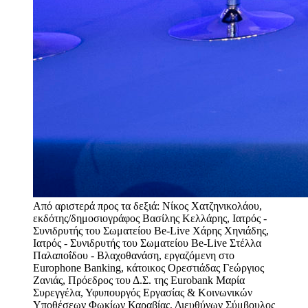
Από αριστερά προς τα δεξιά: Νίκος Χατζηνικολάου,
εκδότης/δημοσιογράφος Βασίλης Κελλάρης, Ιατρός -
Συνιδρυτής του Σωματείου Be-Live Χάρης Χηνιάδης,
Ιατρός - Συνιδρυτής του Σωματείου Be-Live Στέλλα
Παλαποΐδου - Βλαχοθανάση, εργαζόμενη στο
Europhone Banking, κάτοικος Ορεστιάδας Γεώργιος
Ζανιάς, Πρόεδρος του Δ.Σ. της Eurobank Μαρία
Συρεγγέλα, Υφυπουργός Εργασίας & Κοινωνικών
Υποθέσεων Φωκίων Καραβίας, Διευθύνων Σύμβουλος