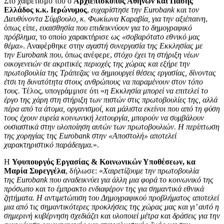
Στο χαιρετισμό του ο
Αρχιεπίσκοπος Αθηνών και Πάσης
Ελλάδος κ.κ. Ιερώνυμος
,
ευχαρίστησε την
Eurobank και τον
Διευθύνοντα Σύμβουλο, κ. Φωκίωνα Καραβία, για την αξιέπαινη
,
όπως είπε,
ευαισθησία που επιδεικνύουν για το δημογραφικό
πρόβλημα,
το οποίο χαρακτήρισε
ως «σοβαρότατο εθνικό μας
θέμα»
. Αναφέρθηκε στην
αγαστή συνεργασία της Εκκλησίας με
την
Eurobank που
, όπως ανέφερε,
στόχο έχει τη στήριξη νέων
οικογενειών σε ακριτικές περιοχές της χώρας και εξήρε την
πρωτοβουλία της Τράπεζας να δημιουργεί θέσεις εργασίας, δίνοντας
έτσι τη δυνατότητα στους ανθρώπους να παραμένουν στον τόπο
τους.
Τέλος, υπογράμμισε ότι «
η Εκκλησία μπορεί να επιτελεί το
έργο της χάρη στη στήριξη των πιστών στις πρωτοβουλίες της, αλλά
πέρα από τα άτομα, οργανισμοί, και μάλιστα εκείνοι που από τη φύση
τους έχουν ευρεία κοινωνική λειτουργία, μπορούν να συμβάλουν
ουσιαστικά στην υλοποίηση αυτών των πρωτοβουλιών. Η περίπτωση
της χορηγίας της Eurobank στην «Αποστολή» αποτελεί
χαρακτηριστικό παράδειγμα.
».
Η
Υφυπουργός Εργασίας & Κοινωνικών Υποθέσεων, κα
Μαρία Συρεγγέλα
, δήλωσε: «
Χαιρετίζουμε την πρωτοβουλία
της
Eurobank
που αναδεικνύει για άλλη μια φορά το κοινωνικό της
πρόσωπο και το έμπρακτο ενδιαφέρον της για σημαντικά εθνικά
ζητήματα. Η αντιμετώπιση του Δημογραφικού προβλήματος αποτελεί
μια από τις σημαντικότερες προκλήσεις της χώρας μας και γι’ αυτό η
σημερινή κυβέρνηση σχεδιάζει και υλοποιεί μέτρα και δράσεις για την