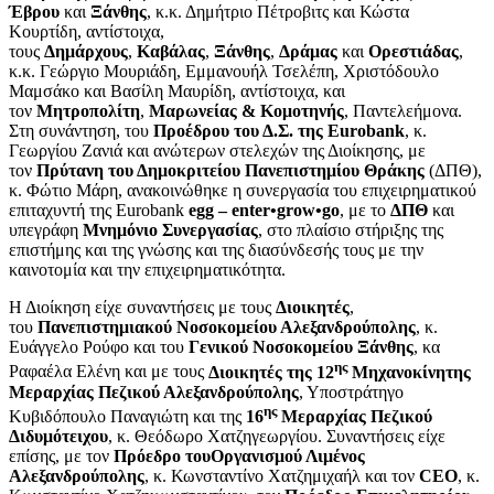
Έβρου
και
Ξάνθης
, κ.κ. Δημήτριο Πέτροβιτς και Κώστα
Κουρτίδη, αντίστοιχα,
τους
Δημάρχους
,
Καβάλας
,
Ξάνθης
,
Δράμας
και
Ορεστιάδας
,
κ.κ. Γεώργιο Μουριάδη, Εμμανουήλ Τσελέπη, Χριστόδουλο
Μαμσάκο και Βασίλη Μαυρίδη, αντίστοιχα, και
τoν
Μητροπολίτη
,
Μαρωνείας & Κομοτηνής
, Παντελεήμονα.
Στη συνάντηση, του
Προέδρου του Δ.Σ. της
Eurobank
, κ.
Γεωργίου Ζανιά και ανώτερων στελεχών της Διοίκησης, με
τον
Πρύτανη του Δημοκριτείου Πανεπιστημίου Θράκης
(ΔΠΘ),
κ. Φώτιο Μάρη, ανακοινώθηκε η συνεργασία του επιχειρηματικού
επιταχυντή της Eurobank
egg
–
enter
•
grow
•
go
, με το
ΔΠΘ
και
υπεγράφη
Μνημόνιο Συνεργασίας
, στο πλαίσιο στήριξης της
επιστήμης και της γνώσης και της διασύνδεσής τους με την
καινοτομία και την επιχειρηματικότητα.
Η Διοίκηση είχε συναντήσεις με τους
Διοικητές
,
του
Πανεπιστημιακού Νοσοκομείου Αλεξανδρούπολης
, κ.
Ευάγγελο Ρούφο και του
Γενικού Νοσοκομείου Ξάνθης
, κα
ης
Ραφαέλα Ελένη και με τους
Διοικητές της 12
Μηχανοκίνητης
Μεραρχίας Πεζικού Αλεξανδρούπολης
, Υποστράτηγο
ης
Κυβιδόπουλο Παναγιώτη και της
16
Μεραρχίας Πεζικού
Διδυμότειχου
, κ. Θεόδωρο Χατζηγεωργίου. Συναντήσεις είχε
επίσης, με τον
Πρόεδρο του
Οργανισμού Λιμένος
Αλεξανδρούπολης
, κ. Κωνσταντίνο Χατζημιχαήλ και τον
CEO
, κ.