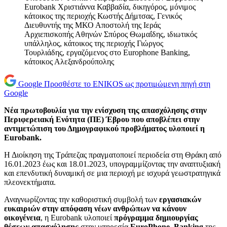
Eurobank Χριστιάννα Καββαδία, δικηγόρος, μόνιμος
κάτοικος της περιοχής Κωστής Δήμτσας, Γενικός
Διευθυντής της ΜΚΟ Αποστολή της Ιεράς
Αρχιεπισκοπής Αθηνών Σπύρος Θωμαΐδης, ιδιωτικός
υπάλληλος, κάτοικος της περιοχής Γιώργος
Τουρλιάδης, εργαζόμενος στο Europhone Banking,
κάτοικος Αλεξανδρούπολης
Google
Προσθέστε το ENIKOS ως προτιμώμενη πηγή στη
Google
Νέα πρωτοβουλία για την ενίσχυση της απασχόλησης στην
Περιφερειακή Ενότητα (ΠΕ) Έβρου που αποβλέπει στην
αντιμετώπιση του Δημογραφικού προβλήματος υλοποιεί η
Eurobank.
Η Διοίκηση της Τράπεζας πραγματοποιεί περιοδεία στη Θράκη από
16.01.2023 έως και 18.01.2023, υπογραμμίζοντας την αναπτυξιακή
και επενδυτική δυναμική σε μια περιοχή με ισχυρά γεωστρατηγικά
πλεονεκτήματα.
Αναγνωρίζοντας την καθοριστική συμβολή των
εργασιακών
ευκαιριών στην απόφαση νέων ανθρώπων να κάνουν
οικογένεια
, η Eurobank υλοποιεί
πρόγραμμα δημιουργίας
θέσεων απασχόλησης
στην υπηρεσία
EuroPhone
Banking
της