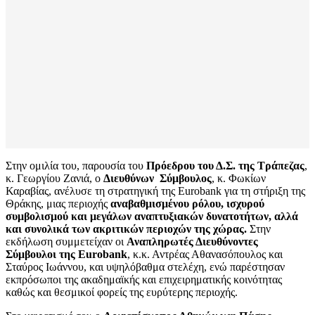
Στην ομιλία του, παρουσία του
Πρόεδρου του Δ.Σ. της Τράπεζας
,
κ. Γεωργίου Ζανιά, ο
Διευθύνων
Σύμβουλος
, κ. Φωκίων
Καραβίας, ανέλυσε τη στρατηγική της Eurobank για τη στήριξη της
Θράκης, μιας περιοχής
αναβαθμισμένου ρόλου, ισχυρού
συμβολισμού και μεγάλων αναπτυξιακών δυνατοτήτων, αλλά
και συνολικά των ακριτικών περιοχών της χώρας.
Στην
εκδήλωση συμμετείχαν οι
Αναπληρωτές Διευθύνοντες
Σύμβουλοι της
Eurobank
, κ.κ. Αντρέας Αθανασόπουλος και
Σταύρος Ιωάννου, και υψηλόβαθμα στελέχη, ενώ παρέστησαν
εκπρόσωποι της ακαδημαϊκής και επιχειρηματικής κοινότητας
καθώς και θεσμικοί φορείς της ευρύτερης περιοχής.