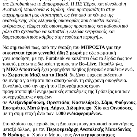
της
Eurobank
για το Δημογραφικό. Η ΠΕ Έβρου και συνολικά η
Ανατολική Μακεδονία & Θράκη, είναι προτεραιότητα στην
επιχειρηματική μας στρατηγική, ως ένα από τα κέντρα της
αναδυόμενης νέας ελληνικής οικονομίας που διαθέτει ικανούς
ανθρώπους, εξαιρετικές οικονομικές προοπτικές και καθοριστικό
ρόλο στο σχεδιασμό να καταστεί η Ελλάδα ενεργειακός και
διαμετακομιστικός κόμβος στην ευρύτερη περιοχή.».
Nα σημειωθεί πως, από την έναρξη του
ΜΠΡΟΣΤΑ για την
οικογένεια
έχουν γεννηθεί ήδη 2 μωρά
με εξωσωματική
γονιμοποίηση, με την Eurobank να καλύπτει όλα τα έξοδα έως τον
τοκετό, μέσω της δωρεάς της προς την
Be
–
Live
. Παράλληλα,
η
ΜΚΟ Αποστολή
έχει χορηγήσει πλήθος βρεφικών πακέτων ενώ,
το
Σωματείο Μαζί για το Παιδί
, διεξάγει ψυχοεκπαιδευτικά
σεμινάρια για θέματα που απασχολούν τη σύγχρονη οικογένεια.
Συνολικά, από την αρχή του Προγράμματος έχουν
πραγματοποιηθεί ενημερωτικές επισκέψεις της Τράπεζας και των
συνεργαζόμενων φορέων
σε
Αλεξανδρούπολη
,
Ορεστιάδα
,
Καστελόριζο
,
Σάμο
,
Φούρνους
Ευστράτιο
,
Μυτιλήνη
,
Λήμνο
,
Διδυμότειχο
,
Χίο
και
Οινούσσες
,
με τη συμμετοχή άνω των
1.000 ενδιαφερομένων.
Στο πλαίσιο της περιοδείας η Διοίκηση πραγματοποιεί συναντήσεις,
μεταξύ άλλων, με τον
Περιφερειάρχη Ανατολικής Μακεδονίας
& Θράκης
, κ. Χρήστο Μέτιο, τους
Αντιπεριφερειάρχες