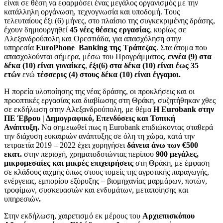
είναι σε θέση να εφαρμόσει ένας μεγάλος οργανισμός με την
κατάλληλη οργάνωση, τεχνογνωσία και υποδομή. Τους
τελευταίους έξι (6) μήνες, στο πλαίσιο της συγκεκριμένης δράσης,
έχουν δημιουργηθεί
45 νέες θέσεις εργασίας
, κυρίως σε
Αλεξανδρούπολη και Ορεστιάδα, για απασχόληση στην
υπηρεσία
EuroPhone
Banking
της Τράπεζας
. Στα άτομα που
απασχολούνται σήμερα, μέσω του Προγράμματος,
εννέα (9) στα
δέκα (10) είναι γυναίκες
,
έξι
(6) στα δέκα (10) είναι έως 35
ετών
ενώ
τέσσερις (4) στους δέκα (10) είναι έγγαμοι.
Η πορεία υλοποίησης της νέας δράσης, οι προκλήσεις και οι
προοπτικές εργασίας και διαβίωσης στη Θράκη, συζητήθηκαν χθες
σε εκδήλωση στην Αλεξανδρούπολη, με θέμα
Η
Eurobank
στην
ΠΕ Έβρου | Δημογραφικό, Επενδύσεις και Τοπική
Ανάπτυξη.
Να σημειωθεί πως η Eurobank επιδιώκοντας σταθερά
την διάχυση ευκαιριών ανάπτυξης σε όλη τη χώρα, κατά την
τετραετία 2019 – 2022 έχει χορηγήσει
δάνεια άνω των €500
εκατ.
στην περιοχή, χρηματοδοτώντας περίπου
900 μεγάλες,
μικρομεσαίες και μικρές επιχειρήσεις
στη Θράκη, με έμφαση
σε κλάδους αιχμής όπως στους τομείς της αγροτικής παραγωγής,
ενέργειας, εμπορίου εξόρυξης – βιομηχανίας μαρμάρων, ποτών,
τροφίμων, συσκευασιών και ενδυμάτων, μεταποίησης και
υπηρεσιών
.
Στην εκδήλωση, χαιρετισμό εκ μέρους του
Αρχιεπισκόπου