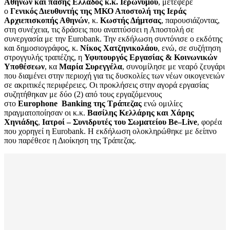
Αθηνών και πάσης Ελλάδος κ.κ. Ιερωνύμου
, μετέφερε
ο
Γενικός Διευθυντής της ΜΚΟ Αποστολή της Ιεράς
Αρχιεπισκοπής Αθηνών
, κ.
Κωστής Δήμτσας
, παρουσιάζοντας,
στη συνέχεια, τις δράσεις που αναπτύσσει η Αποστολή σε
συνεργασία με την Eurobank. Την εκδήλωση συντόνισε ο εκδότης
και δημοσιογράφος, κ.
Νίκος Χατζηνικολάου
, ενώ, σε συζήτηση
στρογγυλής τραπέζης, η
Υφυπουργός Εργασίας & Κοινωνικών
Υποθέσεων
, κα
Μαρία Συρεγγέλα
, συνομίλησε με νεαρό ζευγάρι
που διαμένει στην περιοχή για τις δυσκολίες των νέων οικογενειών
σε ακριτικές περιφέρειες. Οι προκλήσεις στην αγορά εργασίας
συζητήθηκαν με δύο (2) από τους εργαζόμενους
στο
Europhone
Banking
της Τράπεζας
ενώ ομιλίες
πραγματοποίησαν οι κ.κ.
Βασίλης Κελλάρης και Χάρης
Χηνιάδης
,
Ιατροί – Συνιδρυτές του Σωματείου
Be
–
Live
, φορέα
που χορηγεί η Eurobank. Η εκδήλωση ολοκληρώθηκε με δείπνο
που παρέθεσε η Διοίκηση της Τράπεζας.