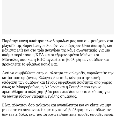
Παρά την κοινή απαίτηση των 6 ομάδων μας που συμμετέχουν στα
playoffs της Super League λοιπόν, να υπάρχουν ξένοι διαιτητές και
μάλιστα ελίτ και στα τρία παιχνίδια της κάθε αγωνιστικής, για μια
ακόμα φορά τόσο η ΚΕΔ και οι εξαφανισμένοι Μπένετ και
Μάνταλος όσο και η ΕΠΟ αγνοείτε τη βούληση των ομάδων και
προκαλείτε το φίλαθλο κοινό μας.
Αντί να συμβάλλετε στην ομαλότητα των playoffs, πυροδοτείτε την
κατάσταση ορίζοντας Έλληνες διαιτητές κόντρα στην κοινή
απόφαση των ομάδων και ξένους αμφιβόλου ποιότητας απο χώρες
όπως το Μαυροβούνιο, η Αλβανία και η Σουηδία που έχουν
πρωταθλήματα πολύ χαμηλότερου επιπέδου απο το δικό μας, για
να διαιτητεύσουν ντέρμπι μεγάλης σημασίας.
Είναι αδύνατον όσο ανίκανοι και ανυπόληπτοι και αν είστε να μην
μπορείτε να συντονιστείτε με την κοινή βούληση των ομάδων, αν
δεν έχετε δόλο, ενώ ταυτόχρονα εισπράττετε χρυσές αμοιβές χωρίς