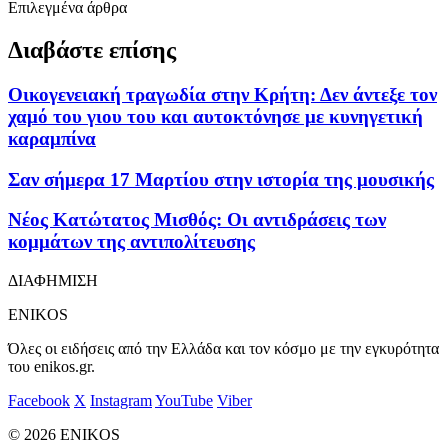
Επιλεγμένα άρθρα
Διαβάστε επίσης
Οικογενειακή τραγωδία στην Κρήτη: Δεν άντεξε τον
χαμό του γιου του και αυτοκτόνησε με κυνηγετική
καραμπίνα
Σαν σήμερα 17 Μαρτίου στην ιστορία της μουσικής
Νέος Κατώτατος Μισθός: Οι αντιδράσεις των
κομμάτων της αντιπολίτευσης
ΔΙΑΦΗΜΙΣΗ
ENIKOS
Όλες οι ειδήσεις από την Ελλάδα και τον κόσμο με την εγκυρότητα
του enikos.gr.
Facebook
X
Instagram
YouTube
Viber
© 2026 ENIKOS