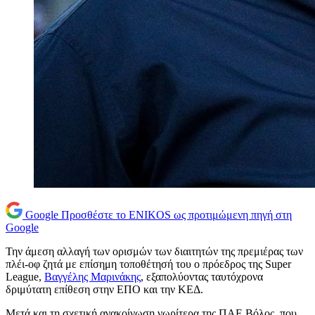
Google
Προσθέστε το ENIKOS ως προτιμώμενη πηγή στη
Google
Την άμεση αλλαγή των ορισμών των διαιτητών της πρεμιέρας των
πλέι-οφ ζητά με επίσημη τοποθέτησή του ο πρόεδρος της Super
League,
Βαγγέλης Μαρινάκης
, εξαπολύοντας ταυτόχρονα
δριμύτατη επίθεση στην ΕΠΟ και την ΚΕΔ.
Μετά και τη σχετική ανακοίνωση νωρίτερα της ΠΑΕ Βόλος, που