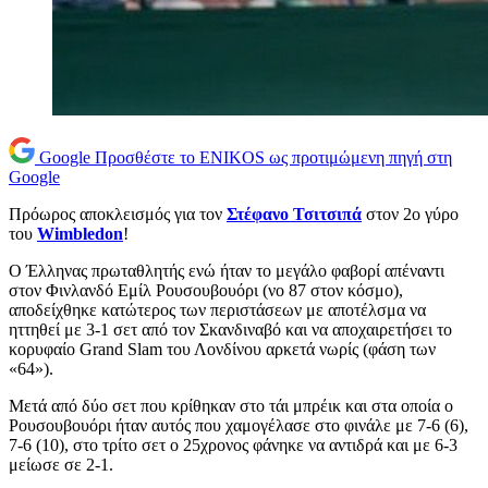
Google
Προσθέστε το ENIKOS ως προτιμώμενη πηγή στη
Google
Πρόωρος αποκλεισμός για τον
Στέφανο Τσιτσιπά
στον 2ο γύρο
του
Wimbledon
!
Ο Έλληνας πρωταθλητής ενώ ήταν το μεγάλο φαβορί απέναντι
στον Φινλανδό Εμίλ Ρουσουβουόρι (νο 87 στον κόσμο),
αποδείχθηκε κατώτερος των περιστάσεων με αποτέλσμα να
ηττηθεί με 3-1 σετ από τον Σκανδιναβό και να αποχαιρετήσει το
κορυφαίο Grand Slam του Λονδίνου αρκετά νωρίς (φάση των
«64»).
Μετά από δύο σετ που κρίθηκαν στο τάι μπρέικ και στα οποία ο
Ρουσουβουόρι ήταν αυτός που χαμογέλασε στο φινάλε με 7-6 (6),
7-6 (10), στο τρίτο σετ ο 25χρονος φάνηκε να αντιδρά και με 6-3
μείωσε σε 2-1.