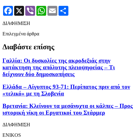
Facebook
X
Viber
WhatsApp
Email
Μοιραστείτε
ΔΙΑΦΗΜΙΣΗ
Επιλεγμένα άρθρα
Διαβάστε επίσης
Γαλλία: Οι δυσκολίες της ακροδεξιάς στην
κατάκτηση της απόλυτης πλειοψηφείας – Τι
δείχνουν δύο δημοσκοπήσεις
Ελλάδα – Αίγυπτος 93-71: Περίπατος πριν από τον
«τελικό» με τη Σλοβενία
Βρετανία: Κλείνουν τα μεσάνυχτα οι κάλπες – Προς
ιστορική νίκη οι Εργατικοί του Στάρμερ
ΔΙΑΦΗΜΙΣΗ
ENIKOS