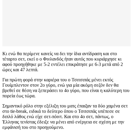
Κι ενώ θα περίμενε κανείς να δει την ίδια αντίδραση και στο
τέταρτο σετ, εκεί ο ο Φινλανδός ήταν αυτός που κυριάρχησε κι
αφού προηγήθηκε με 5-2 εντέλει επικράτησε με 6-3 μετά από 2
ώρες και 47 λεπτά.
Για πρώτη φορά στην καριέρα του ο Τσιτσιπάς μένει εκτός
Γουίμπλεντον στον 2ο γύρο, ενώ για μία ακόμη σεζόν δεν θα
βρεθεί σε θέση να ξεπεράσει το 4ο γύρο, που είναι η καλύτερη του
πορεία έως τώρα.
Σημαντικό ρόλο στην εξέλιξη του ματς έπαιξαν τα δύο χαμένα σετ
στο tie-break, ειδικά το δεύτερο όπου ο Τσιτσιπάς υπέπεσε σε
διπλό λάθος ενώ είχε σετ-πόιντ. Και στο 4ο σετ, πάντως, ο
Έλληνας τενίστας έδειξε να μένει από ενέργεια σε σχέση με την
εμφάνισή του στο προηγούμενο.