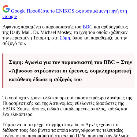
Google
Προσθέστε το ENIKOS ως προτιμώμενη πηγή στη
Google
Άφαντος παραμένει ο παρουσιαστής του
BBC
και αρθρογράφος
της Daily Mail, Dr. Michael Mosley, τα ίχνη του οποίου χάθηκαν
την περασμένη Τετάρτη, στη
Σύμη
, όπου και παραθέριζε με την
σύζυγό του.
Σύμη: Αγωνία για τον παρουσιαστή του BBC – Στην
«Άβυσσο» στρέφονται οι έρευνες, συμπληρωματική
κατάθεση έδωσε η σύζυγός του
Το νησί «χτενίζουν» εδώ και αρκετά εικοσιτετράωρα δυνάμεις της
Πυροσβεστικής και της Αστυνομίας, εθελοντές διασώστες της
ΕΔΟΚ Σύμης, drones, ειδικά εκπαιδευμένος σκύλος, καθώς και
ένα ελικόπτερο.
Σύμφωνα με τα μέχρι στιγμής στοιχεία, οι Αρχές έχουν στη
διάθεση τους δύο βίντεο τα οποία καταγράφουν τις τελευταίες
κινήσεις του παρουσιαστή στο χωριό Πέδι, πριν από την δήλωση