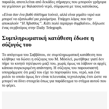
παραλία, αποτελείται από δεκάδες σήραγγες που μπορούν γρήγορα
να γεμίσουν με θαλασσινό νερό, σύμφωνα με τους κατοίκους.
«Είναι σαν ένα βαθύ σύστημα τούνελ, αλλά είναι γεμάτο νερό και
μπορεί να εξαπλωθεί για χιλιόμετρα. Υπάρχει λόγος που την
αποκαλούν “Η Άβυσσος”. Κάτι πολύ περίεργο συμβαίνει»
, δήλωσε
ένας σερβιτόρος στην Daily Telegraph.
Συμπληρωματική κατάθεση έδωσε η
σύζυγός του
Το απόγευμα του Σαββάτου, σε συμπληρωματική κατάθεση που
κλήθηκε να δώσει η σύζυγος του Μ. Μόσλεϊ, ρωτήθηκε γιατί δεν
πήρε το κινητό τηλέφωνο μαζί του, χωρίς όμως να λάβουν οι αρχές
κάποια συγκεκριμένη απάντηση. Η σύζυγος του παρουσιαστή
υπογράμμισε ότι μαζί του είχε το πορτοφόλι του, νερό, και ένα
ρολόι το οποίο όμως δεν είναι τελευταίας τεχνολογίας έτσι ώστε να
μπορεί να δίνει στοιχεία όπως για παράδειγμα το στίγμα αυτού που
το φέρει.