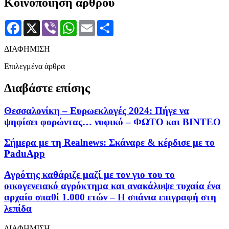
Κοινοποίηση άρθρου
Facebook
X
Viber
WhatsApp
Email
Μοιραστείτε
ΔΙΑΦΗΜΙΣΗ
Επιλεγμένα άρθρα
Διαβάστε επίσης
Θεσσαλονίκη – Ευρωεκλογές 2024: Πήγε να
ψηφίσει φορώντας… νυφικό – ΦΩΤΟ και ΒΙΝΤΕΟ
Σήμερα με τη Realnews: Σκάναρε & κέρδισε με το
PaduApp
Αγρότης καθάριζε μαζί με τον γιο του το
οικογενειακό αγρόκτημα και ανακάλυψε τυχαία ένα
αρχαίο σπαθί 1.000 ετών – Η σπάνια επιγραφή στη
λεπίδα
ΔΙΑΦΗΜΙΣΗ