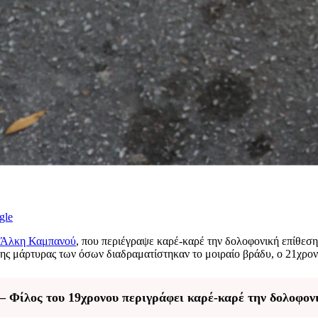
gle
Άλκη Καμπανού
, που περιέγραψε καρέ-καρέ την δολοφονική επίθεσ
πτης μάρτυρας των όσων διαδραματίστηκαν το μοιραίο βράδυ, ο 21χρο
 Φίλος του 19χρονου περιγράφει καρέ-καρέ την δολοφον