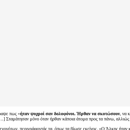
ραψε πως «
ήταν ψυχροί σαν δολοφόνοι. Ήρθαν να σκοτώσουν
, να
[…] Σταμάτησαν μόνο όταν ήρθαν κάποια άτομα προς τα πάνω, αλλιώς 
γονότων, περιγράφοντάς τα, όπως τα βίωσε εκείνος. «Ο Άλκης ήταν κ