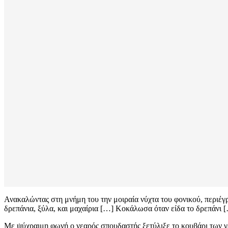
Ανακαλώντας στη μνήμη του την μοιραία νύχτα του φονικού, περιέγ
δρεπάνια, ξύλα, και μαχαίρια […] Κοκάλωσα όταν είδα το δρεπάνι 
Με ψύχραιμη φωνή ο νεαρός σπουδαστής ξετύλιξε το κουβάρι των γε