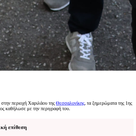
η στην περιοχή Χαριλάου της
Θεσσαλονίκης
, τα ξημερώματα της 1ης
νος καθήλωσε με την περιγραφή του.
ική επίθεση