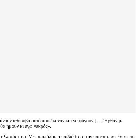
 κάνουν αθόρυβα αυτό που έκαναν και να φύγουν […] Ήρθαν με
θα ήμουν κι εγώ νεκρός».
ολλητός μου. Με τα υπόλοιπα παιδιά (σ.σ. την παρέα των πέντε που