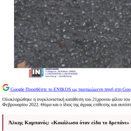
Google
Προσθέστε το ENIKOS ως προτιμώμενη πηγή στη Goo
Ολοκληρώθηκε η συγκλονιστική κατάθεση του 21χρονου φίλου του
Φεβρουαρίου 2022. Θύμα και ο ίδιος της άγριας επίθεσης και αυτό
Άλκης Καμπανός: «Κοκάλωσα όταν είδα το δρεπάνι» –