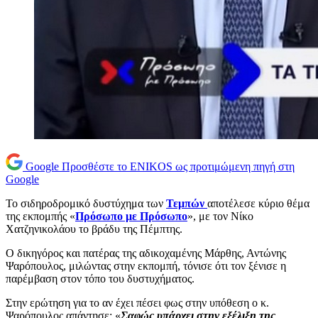
Google
Προσθέστε το ENIKOS ως προτιμώμενη πηγή στη
Google
Το σιδηροδρομικό δυστύχημα των
Τεμπών
αποτέλεσε κύριο θέμα
της εκπομπής «
Πρόσωπο με Πρόσωπο
», με τον Νίκο
Χατζηνικολάου το βράδυ της Πέμπτης.
Ο δικηγόρος και πατέρας της αδικοχαμένης Μάρθης, Αντώνης
Ψαρόπουλος, μιλώντας στην εκπομπή, τόνισε ότι τον ξένισε η
παρέμβαση στον τόπο του δυστυχήματος.
Στην ερώτηση για το αν έχει πέσει φως στην υπόθεση ο κ.
Ψαρόπουλος απάντησε: «
Σαφώς υπάρχει στην εξέλιξη της