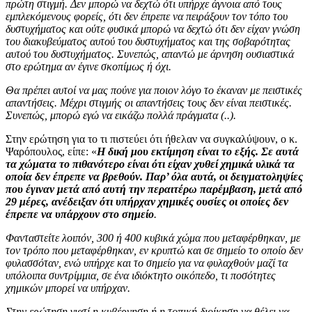
πρώτη στιγμή. Δεν μπορώ να δεχτώ ότι υπήρχε άγνοια από τους
εμπλεκόμενους φορείς, ότι δεν έπρεπε να πειράξουν τον τόπο του
δυστυχήματος και ούτε φυσικά μπορώ να δεχτώ ότι δεν είχαν γνώση
του διακυβεύματος αυτού του δυστυχήματος και της σοβαρότητας
αυτού του δυστυχήματος. Συνεπώς, απαντώ με άρνηση ουσιαστικά
στο ερώτημα αν έγινε σκοπίμως ή όχι.
Θα πρέπει αυτοί να μας πούνε για ποιον λόγο το έκαναν με πειστικές
απαντήσεις. Μέχρι στιγμής οι απαντήσεις τους δεν είναι πειστικές.
Συνεπώς, μπορώ εγώ να εικάζω πολλά πράγματα (..).
Στην ερώτηση για το τι πιστεύει ότι ήθελαν να συγκαλύψουν, ο κ.
Ψαρόπουλος, είπε: «
Η δική μου εκτίμηση είναι το εξής. Σε αυτά
τα χώματα το πιθανότερο είναι ότι είχαν χυθεί χημικά υλικά τα
οποία δεν έπρεπε να βρεθούν. Παρ’ όλα αυτά, οι δειγματοληψίες
που έγιναν μετά από αυτή την περαιτέρω παρέμβαση, μετά από
29 μέρες, ανέδειξαν ότι υπήρχαν χημικές ουσίες οι οποίες δεν
έπρεπε να υπάρχουν στο σημείο
.
Φανταστείτε λοιπόν, 300 ή 400 κυβικά χώμα που μεταφέρθηκαν, με
τον τρόπο που μεταφέρθηκαν, εν κρυπτώ και σε σημείο το οποίο δεν
φυλασσόταν, ενώ υπήρχε και το σημείο για να φυλαχθούν μαζί τα
υπόλοιπα συντρίμμια, σε ένα ιδιόκτητο οικόπεδο, τι ποσότητες
χημικών μπορεί να υπήρχαν.
Στην ερώτηση γιατί η κυβέρνηση ή η τοπική διοίκηση να θέλει να