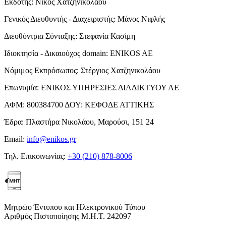
Εκδότης:
Νίκος Χατζηνικολάου
Γενικός Διευθυντής - Διαχειριστής:
Μάνος Νιφλής
Διευθύντρια Σύνταξης:
Στεφανία Κασίμη
Ιδιοκτησία - Δικαιούχος domain:
ENIKOS AE
Νόμιμος Εκπρόσωπος:
Στέργιος Χατζηνικολάου
Επωνυμία:
ΕΝΙΚΟΣ ΥΠΗΡΕΣΙΕΣ ΔΙΑΔΙΚΤΥΟΥ ΑΕ
ΑΦΜ:
800384700
ΔΟΥ:
ΚΕΦΟΔΕ ΑΤΤΙΚΗΣ
Έδρα:
Πλαστήρα Νικολάου, Μαρούσι, 151 24
Email:
info@enikos.gr
Τηλ. Επικοινωνίας:
+30 (210) 878-8006
Μητρώο Έντυπου και Ηλεκτρονικού Τύπου
Αριθμός Πιστοποίησης Μ.Η.Τ. 242097