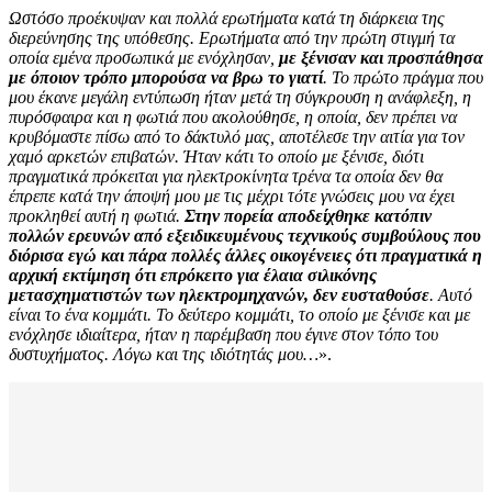
Ωστόσο προέκυψαν και πολλά ερωτήματα κατά τη διάρκεια της
διερεύνησης της υπόθεσης. Ερωτήματα από την πρώτη στιγμή τα
οποία εμένα προσωπικά με ενόχλησαν,
με ξένισαν και προσπάθησα
με όποιον τρόπο μπορούσα να βρω το γιατί
. Το πρώτο πράγμα που
μου έκανε μεγάλη εντύπωση ήταν μετά τη σύγκρουση η ανάφλεξη, η
πυρόσφαιρα και η φωτιά που ακολούθησε, η
οποία, δεν πρέπει να
κρυβόμαστε πίσω από το δάκτυλό μας, αποτέλεσε την αιτία για τον
χαμό αρκετών επιβατών. Ήταν κάτι το οποίο με ξένισε, διότι
πραγματικά πρόκειται για ηλεκτροκίνητα τρένα τα οποία δεν θα
έπρεπε κατά την άποψή μου με τις μέχρι τότε γνώσεις μου να έχει
προκληθεί αυτή η φωτιά.
Στην πορεία αποδείχθηκε κατόπιν
πολλών ερευνών από εξειδικευμένους τεχνικούς συμβούλους που
διόρισα εγώ και πάρα πολλές άλλες οικογένειες ότι πραγματικά η
αρχική εκτίμηση ότι επρόκειτο για έλαια σιλικόνης
μετασχηματιστών των ηλεκτρομηχανών, δεν ευσταθούσε
.
Αυτό
είναι το ένα κομμάτι. Το δεύτερο κομμάτι, το οποίο με ξένισε και με
ενόχλησε ιδιαίτερα, ήταν η παρέμβαση που έγινε στον τόπο του
δυστυχήματος. Λόγω και της ιδιότητάς μου…
».