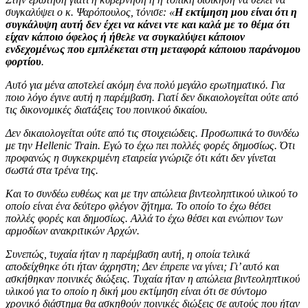
συγκαλύψει ο κ. Ψαρόπουλος, τόνισε: «
Η εκτίμηση μου είναι ότι η
συγκάλυψη αυτή δεν έχει να κάνει ντε και καλά με το θέμα ότι
είχαν κάποιο όφελος ή ήθελε να συγκαλύψει κάποιον
ενδεχομένως που εμπλέκεται στη μεταφορά κάποιου παράνομου
φορτίου
.
Αυτό για μένα αποτελεί ακόμη ένα πολύ μεγάλο ερωτηματικό. Για
ποιο λόγο έγινε αυτή η παρέμβαση. Γιατί δεν δικαιολογείται ούτε από
τις δικονομικές διατάξεις του ποινικού δικαίου.
Δεν δικαιολογείται ούτε από τις στοιχειώδεις. Προσωπικά το συνδέω
με την Hellenic Train. Εγώ το έχω πει πολλές φορές δημοσίως. Ότι
προφανώς η συγκεκριμένη εταιρεία γνώριζε ότι κάτι δεν γίνεται
σωστά στα τρένα της.
Και το συνδέω ευθέως και με την απώλεια βιντεοληπτικού υλικού το
οποίο είναι ένα δεύτερο φλέγον ζήτημα. Το οποίο το έχω θέσει
πολλές φορές και δημοσίως. Αλλά το έχω θέσει και ενώπιον των
αρμοδίων ανακριτικών Αρχών.
Συνεπώς, τυχαία ήταν η παρέμβαση αυτή, η οποία τελικά
αποδείχθηκε ότι ήταν άχρηστη; Δεν έπρεπε να γίνει; Γι’ αυτό και
ασκήθηκαν ποινικές διώξεις. Τ
υχαία ήταν η απώλεια βιντεοληπτικού
υλικού για το οποίο η δική μου εκτίμηση είναι ότι σε σύντομο
χρονικό διάστημα θα ασκηθούν ποινικές διώξεις σε αυτούς που ήταν