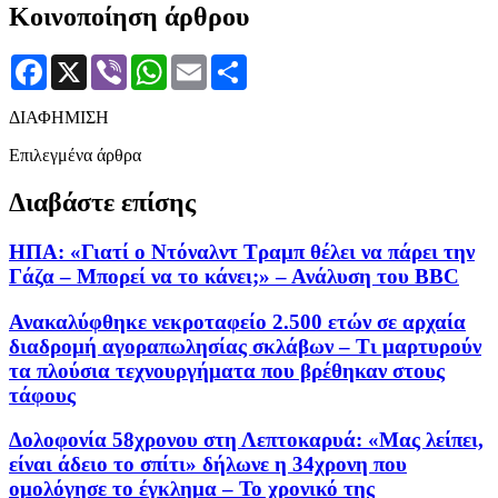
Κοινοποίηση άρθρου
Facebook
X
Viber
WhatsApp
Email
Μοιραστείτε
ΔΙΑΦΗΜΙΣΗ
Επιλεγμένα άρθρα
Διαβάστε επίσης
ΗΠΑ: «Γιατί ο Ντόναλντ Τραμπ θέλει να πάρει την
Γάζα – Μπορεί να το κάνει;» – Ανάλυση του BBC
Ανακαλύφθηκε νεκροταφείο 2.500 ετών σε αρχαία
διαδρομή αγοραπωλησίας σκλάβων – Τι μαρτυρούν
τα πλούσια τεχνουργήματα που βρέθηκαν στους
τάφους
Δολοφονία 58χρονου στη Λεπτοκαρυά: «Μας λείπει,
είναι άδειο το σπίτι» δήλωνε η 34χρονη που
ομολόγησε το έγκλημα – Το χρονικό της