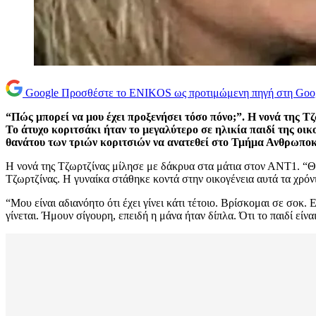
Google
Προσθέστε το ENIKOS ως προτιμώμενη πηγή στη Goo
“Πώς μπορεί να μου έχει προξενήσει τόσο πόνο;”. Η νονά της 
Το άτυχο κοριτσάκι ήταν το μεγαλύτερο σε ηλικία παιδί της οι
θανάτου των τριών κοριτσιών να ανατεθεί στο Τμήμα Ανθρωποκ
Η νονά της Τζωρτζίνας μίλησε με δάκρυα στα μάτια στον ΑΝΤ1. “Θα 
Τζωρτζίνας. Η γυναίκα στάθηκε κοντά στην οικογένεια αυτά τα χρόνια
“Μου είναι αδιανόητο ότι έχει γίνει κάτι τέτοιο. Βρίσκομαι σε σοκ.
γίνεται. Ήμουν σίγουρη, επειδή η μάνα ήταν δίπλα. Ότι το παιδί εί