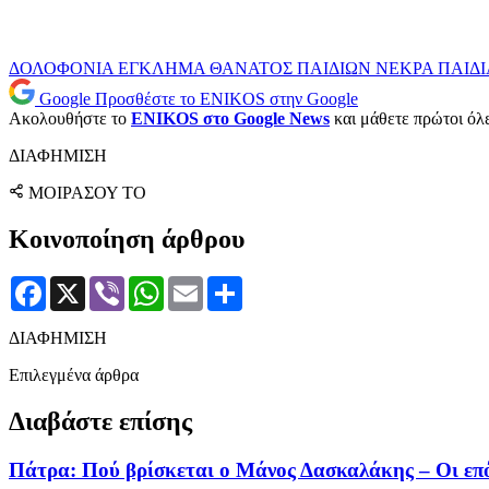
ΔΟΛΟΦΟΝΙΑ
ΕΓΚΛΗΜΑ
ΘΑΝΑΤΟΣ ΠΑΙΔΙΩΝ
ΝΕΚΡΑ ΠΑΙΔ
Google
Προσθέστε το ENIKOS στην Google
Ακολουθήστε το
ENIKOS στο Google News
και μάθετε πρώτοι όλες
ΔΙΑΦΗΜΙΣΗ
ΜΟΙΡΑΣΟΥ ΤΟ
Κοινοποίηση άρθρου
Facebook
X
Viber
WhatsApp
Email
Μοιραστείτε
ΔΙΑΦΗΜΙΣΗ
Επιλεγμένα άρθρα
Διαβάστε επίσης
Πάτρα: Πού βρίσκεται ο Μάνος Δασκαλάκης – Οι επό