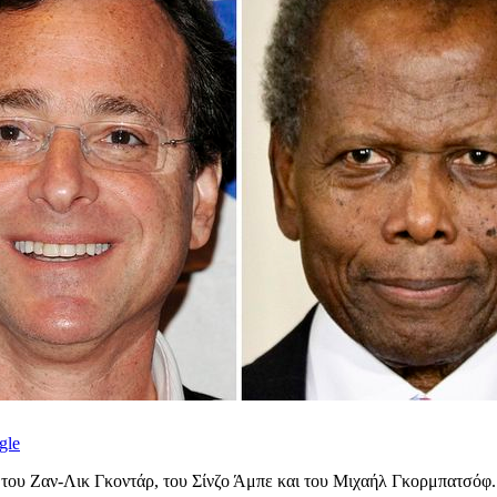
gle
, του Ζαν-Λικ Γκοντάρ, του Σίνζο Άμπε και του Μιχαήλ Γκορμπατσόφ.