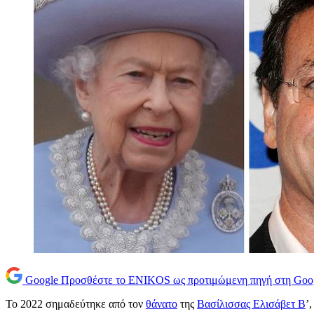
Google
Προσθέστε το ENIKOS ως προτιμώμενη πηγή στη Goo
Το 2022 σημαδεύτηκε από τον
θάνατο
της
Βασίλισσας Ελισάβετ Β
’