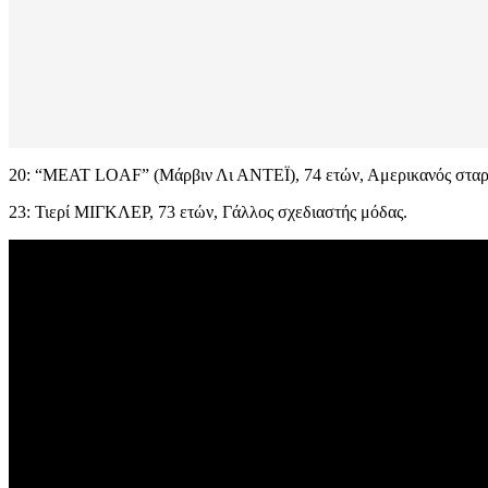
20: “MEAT LOAF” (Μάρβιν Λι ΑΝΤΕΪ), 74 ετών, Αμερικανός σταρ τη
23: Τιερί ΜΙΓΚΛΕΡ, 73 ετών, Γάλλος σχεδιαστής μόδας.