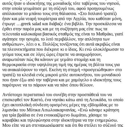
αυτός ήταν ο ιδιοκτήτης της μοναδικής τότε ταβέρνας του νησιού,
στην οποία γευμάτισε με τη σύζυγό του, αφού προηγουμένως
απόλαυσαν το μπάνιο τους στη θάλασσα. «Στο διπλανό τραπέζι
ήταν και μία νεαρή τουρίστρια από την Αγγλία, που καθόταν μόνη,
έτρωγε …greek salad και διάβαζε ένα βιβλίο. Την προσκάλεσα να
έρθει στην παρέα μας και με τη συζήτηση μας είπε πως τα
τελευταία καλοκαίρια βασικός σταθμός της είναι το Μαθράκι, γιατί
αγάπησε την ησυχία, το λιτό περιβάλλον, την απλότητα των
ανθρώπων», λέει ο κ. Πολύζος τονίζοντας ότι αυτά ακριβώς είναι
τα πλεονεκτήματα που διέκρινε κι ο ίδιος. Κι ενώ ολοκλήρωσαν το
γεύμα τους και σε λίγες ώρες έπρεπε να αναχωρήσουν,
αναρωτιόταν πώς θα κάνουν με γεμάτο στομάχι και τη
θερμοκρασία στην υψηλότερη τιμή της ημέρας τη βόλτα τους για
να ανακαλύψουν το νησί. Εκείνη τη στιγμή «προσγειώθηκαν» στο
τραπέζι τα κλειδιά ενός μικρού μπλε αυτοκινήτου, του μοναδικού
που ήταν έξω από την ταβέρνα και με χαμόγελο ο ιδιοκτήτης τους
παρότρυνε να το πάρουν και να πάνε όπου θέλουν.
Αντίστοιχο περιστατικό του συνέβη στην προσπάθειά του να
επισκεφθεί τον Καστό, ένα νησάκι κάτω από τη Λευκάδα, το οποίο
έχει ακτοπλοϊκή σύνδεση ορισμένες μέρες της εβδομάδας με το
λιμανάκι του Μύτικα Αιτωλοακαρνανίας. «Ενώ κάναμε κράτηση
για τρία βράδια σε ένα ενοικιαζόμενο δωμάτιο, χάσαμε το
καραβάκι και τηλεφώνησα στην ιδιοκτήτρια να την ενημερώσω.
Μου είπε να μη στεναχωριόμαστε και ότι θα στείλει το σύζυγό της