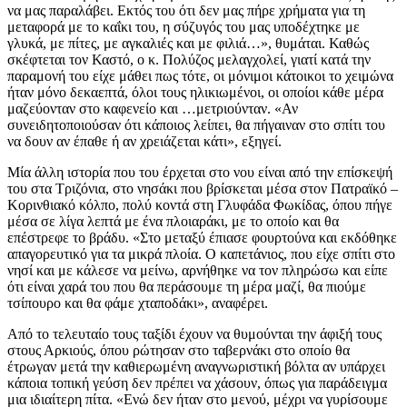
να μας παραλάβει. Εκτός του ότι δεν μας πήρε χρήματα για τη
μεταφορά με το καΐκι του, η σύζυγός του μας υποδέχτηκε με
γλυκά, με πίτες, με αγκαλιές και με φιλιά…», θυμάται. Καθώς
σκέφτεται τον Καστό, ο κ. Πολύζος μελαγχολεί, γιατί κατά την
παραμονή του είχε μάθει πως τότε, οι μόνιμοι κάτοικοι το χειμώνα
ήταν μόνο δεκαεπτά, όλοι τους ηλικιωμένοι, οι οποίοι κάθε μέρα
μαζεύονταν στο καφενείο και …μετριούνταν. «Αν
συνειδητοποιούσαν ότι κάποιος λείπει, θα πήγαιναν στο σπίτι του
να δουν αν έπαθε ή αν χρειάζεται κάτι», εξηγεί.
Μία άλλη ιστορία που του έρχεται στο νου είναι από την επίσκεψή
του στα Τριζόνια, στο νησάκι που βρίσκεται μέσα στον Πατραϊκό –
Κορινθιακό κόλπο, πολύ κοντά στη Γλυφάδα Φωκίδας, όπου πήγε
μέσα σε λίγα λεπτά με ένα πλοιαράκι, με το οποίο και θα
επέστρεφε το βράδυ. «Στο μεταξύ έπιασε φουρτούνα και εκδόθηκε
απαγορευτικό για τα μικρά πλοία. Ο καπετάνιος, που είχε σπίτι στο
νησί και με κάλεσε να μείνω, αρνήθηκε να τον πληρώσω και είπε
ότι είναι χαρά του που θα περάσουμε τη μέρα μαζί, θα πιούμε
τσίπουρο και θα φάμε χταποδάκι», αναφέρει.
Από το τελευταίο τους ταξίδι έχουν να θυμούνται την άφιξή τους
στους Αρκιούς, όπου ρώτησαν στο ταβερνάκι στο οποίο θα
έτρωγαν μετά την καθιερωμένη αναγνωριστική βόλτα αν υπάρχει
κάποια τοπική γεύση δεν πρέπει να χάσουν, όπως για παράδειγμα
μια ιδιαίτερη πίτα. «Ενώ δεν ήταν στο μενού, μέχρι να γυρίσουμε