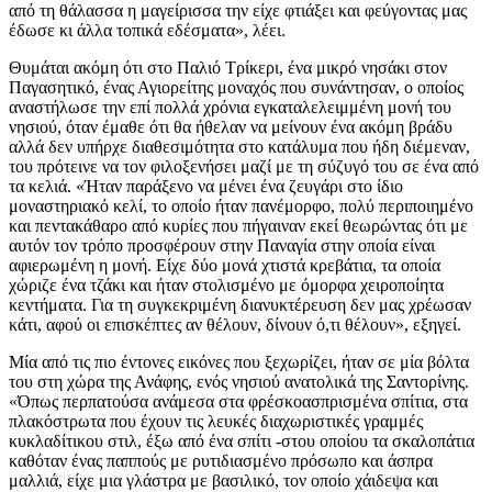
από τη θάλασσα η μαγείρισσα την είχε φτιάξει και φεύγοντας μας
έδωσε κι άλλα τοπικά εδέσματα», λέει.
Θυμάται ακόμη ότι στο Παλιό Τρίκερι, ένα μικρό νησάκι στον
Παγασητικό, ένας Αγιορείτης μοναχός που συνάντησαν, ο οποίος
αναστήλωσε την επί πολλά χρόνια εγκαταλελειμμένη μονή του
νησιού, όταν έμαθε ότι θα ήθελαν να μείνουν ένα ακόμη βράδυ
αλλά δεν υπήρχε διαθεσιμότητα στο κατάλυμα που ήδη διέμεναν,
του πρότεινε να τον φιλοξενήσει μαζί με τη σύζυγό του σε ένα από
τα κελιά. «Ήταν παράξενο να μένει ένα ζευγάρι στο ίδιο
μοναστηριακό κελί, το οποίο ήταν πανέμορφο, πολύ περιποιημένο
και πεντακάθαρο από κυρίες που πήγαιναν εκεί θεωρώντας ότι με
αυτόν τον τρόπο προσφέρουν στην Παναγία στην οποία είναι
αφιερωμένη η μονή. Είχε δύο μονά χτιστά κρεβάτια, τα οποία
χώριζε ένα τζάκι και ήταν στολισμένο με όμορφα χειροποίητα
κεντήματα. Για τη συγκεκριμένη διανυκτέρευση δεν μας χρέωσαν
κάτι, αφού οι επισκέπτες αν θέλουν, δίνουν ό,τι θέλουν», εξηγεί.
Μία από τις πιο έντονες εικόνες που ξεχωρίζει, ήταν σε μία βόλτα
του στη χώρα της Ανάφης, ενός νησιού ανατολικά της Σαντορίνης.
«Όπως περπατούσα ανάμεσα στα φρέσκοασπρισμένα σπίτια, στα
πλακόστρωτα που έχουν τις λευκές διαχωριστικές γραμμές
κυκλαδίτικου στιλ, έξω από ένα σπίτι -στου οποίου τα σκαλοπάτια
καθόταν ένας παππούς με ρυτιδιασμένο πρόσωπο και άσπρα
μαλλιά, είχε μια γλάστρα με βασιλικό, τον οποίο χάιδεψα και