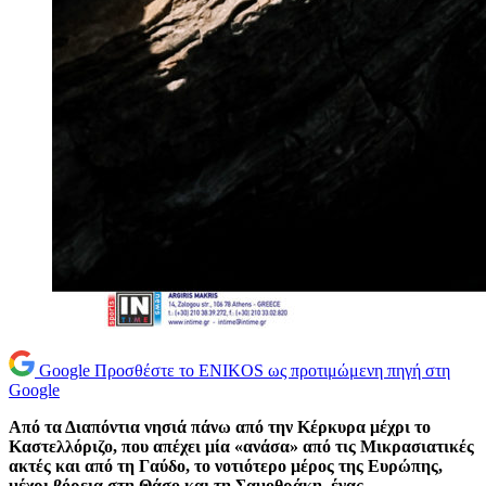
Google
Προσθέστε το ENIKOS ως προτιμώμενη πηγή στη
Google
Από τα Διαπόντια νησιά πάνω από την Κέρκυρα μέχρι το
Καστελλόριζο, που απέχει μία «ανάσα» από τις Μικρασιατικές
ακτές και από τη Γαύδο, το νοτιότερο μέρος της Ευρώπης,
μέχρι βόρεια στη Θάσο και τη Σαμοθράκη, ένας