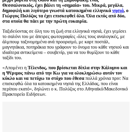
Θεσσαλονικιός, έχει βάλει τη «σημαία» του. Μικρά, μεγάλα,
δημοφιλή και λιγότερο γνωστά κατοικημένα ελληνικά
νησιά
, ο
Γιώργος Πολύζος τα έχει επισκεφθεί όλα. Όλα εκτός από δύο,
στα οποία θα πάει με την πρώτη ευκαιρία.
Ταξιδεύοντας σε όλη του τη ζωή στα ελληνικά νησιά, έχει γεμίσει
το σαλόνι του με άπειρες φωτογραφίες -όλες τους αναλογικές, με
άλμπουμ ταξινομημένα ανά προορισμό, με καρτ ποστάλ,
μαγνητάκια, ποτηράκια που γράφουν το όνομα του κάθε νησιού και
ιδιαίτερα αντικείμενα – σουβενίρ, για να του θυμίζουν το κάθε
ταξίδι του.
«Απομένει η
Τέλενδος, που βρίσκεται δίπλα στην Κάλυμνο και
η Ψέριμος πάνω από την Κω για να ολοκληρώσω αυτόν τον
κύκλο και να πετύχω το στόχο που έθεσα
πολλά χρόνια πριν: Να
επισκεφθώ όλα τα κατοικημένα νησιά της Ελλάδας, που είναι
περίπου εκατό», δηλώνει ο κ. Πολύζος στο Αθηναϊκό/Μακεδονικό
Πρακτορείο Ειδήσεων.