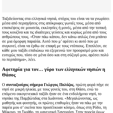
Ταξιδεύοντας στα ελληνικά νησιά, στόχος του είναι να τα γνωρίσει
μέσα από περιηγήσεις στις απόκρυφες γωνιές τους, μέσα από
επισκέψεις σε μουσεία, εκκλησίες ή μονές, μέσα από την τοπική
τους κουζίνα και τις ιδιαίτερες γεύσεις και κυρίως μέσα από τους
ανθρώπους τους. «Όταν πάω κάπου, δεν κάνω απλώς ένα μπάνιο
σε μια όμορφη παραλία. Αυτό που μ’ αρέσει κι αυτό που με
συγκινεί, είναι να έρθω σε επαφή με τους ντόπιους. Επιπλέον, σε
κάθε μου ταξίδι επιδιώκω να εξερευνώ τον προορισμό μου και
ευτυχώς που, τόσο σε μένα όσο και στη σύζυγό μου, αρέσει πολύ
το περπάτημα», λέει.
Αφετηρία για τον… γύρο των ελληνικών νησιών η
Θάσος
Ο
συνταξιούχος σήμερα Γιώργος Πολύζος
, πρώτη φορά πήγε σε
νησί σε μικρή ηλικία, με τους γονείς του, στη Θάσο, ενώ το
επόμενο οικογενειακό ταξίδι ήταν σε ένα ενδολήμνιο νησί, το
νησάκι της Παμβώτιδας στα Ιωάννινα. «Μεγαλώνοντας, ως
μαθητής και φοιτητής, οι πρώτες επιθυμίες ήταν να πάω με την
παρέα μου σ’ εκείνα που προσέλκυαν κόσμο, όπως στη Ρόδο, τη
Μύκονο, τη Σκιάθο, τη μαγευτική Σαντορίνη. Στην πορεία όμως