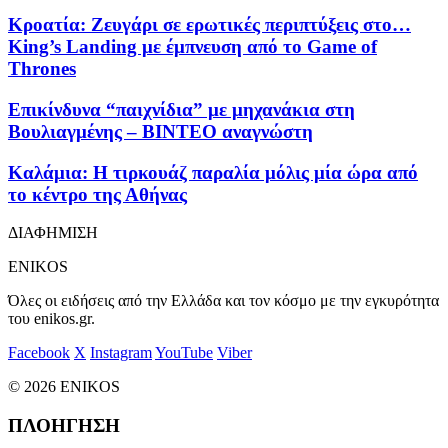
Κροατία: Ζευγάρι σε ερωτικές περιπτύξεις στο…
King’s Landing με έμπνευση από το Game of
Thrones
Επικίνδυνα “παιχνίδια” με μηχανάκια στη
Βουλιαγμένης – ΒΙΝΤΕΟ αναγνώστη
Καλάμια: Η τιρκουάζ παραλία μόλις μία ώρα από
το κέντρο της Αθήνας
ΔΙΑΦΗΜΙΣΗ
ENIKOS
Όλες οι ειδήσεις από την Ελλάδα και τον κόσμο με την εγκυρότητα
του enikos.gr.
Facebook
X
Instagram
YouTube
Viber
© 2026 ENIKOS
ΠΛΟΗΓΗΣΗ