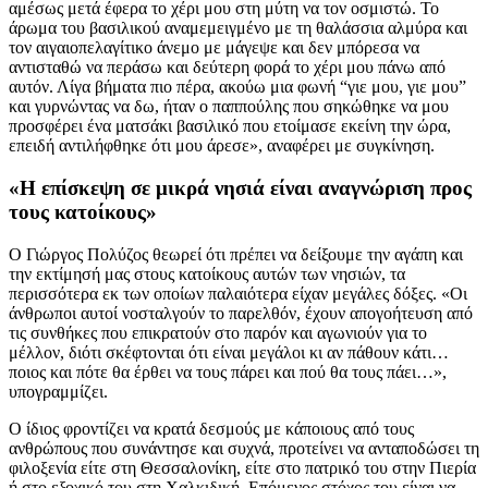
αμέσως μετά έφερα το χέρι μου στη μύτη να τον οσμιστώ. Το
άρωμα του βασιλικού αναμεμειγμένο με τη θαλάσσια αλμύρα και
τον αιγαιοπελαγίτικο άνεμο με μάγεψε και δεν μπόρεσα να
αντισταθώ να περάσω και δεύτερη φορά το χέρι μου πάνω από
αυτόν. Λίγα βήματα πιο πέρα, ακούω μια φωνή “γιε μου, γιε μου”
και γυρνώντας να δω, ήταν ο παππούλης που σηκώθηκε να μου
προσφέρει ένα ματσάκι βασιλικό που ετοίμασε εκείνη την ώρα,
επειδή αντιλήφθηκε ότι μου άρεσε», αναφέρει με συγκίνηση.
«Η επίσκεψη σε μικρά νησιά είναι αναγνώριση προς
τους κατοίκους»
Ο Γιώργος Πολύζος θεωρεί ότι πρέπει να δείξουμε την αγάπη και
την εκτίμησή μας στους κατοίκους αυτών των νησιών, τα
περισσότερα εκ των οποίων παλαιότερα είχαν μεγάλες δόξες. «Οι
άνθρωποι αυτοί νοσταλγούν το παρελθόν, έχουν απογοήτευση από
τις συνθήκες που επικρατούν στο παρόν και αγωνιούν για το
μέλλον, διότι σκέφτονται ότι είναι μεγάλοι κι αν πάθουν κάτι…
ποιος και πότε θα έρθει να τους πάρει και πού θα τους πάει…»,
υπογραμμίζει.
Ο ίδιος φροντίζει να κρατά δεσμούς με κάποιους από τους
ανθρώπους που συνάντησε και συχνά, προτείνει να ανταποδώσει τη
φιλοξενία είτε στη Θεσσαλονίκη, είτε στο πατρικό του στην Πιερία
ή στο εξοχικό του στη Χαλκιδική. Επόμενος στόχος του είναι να