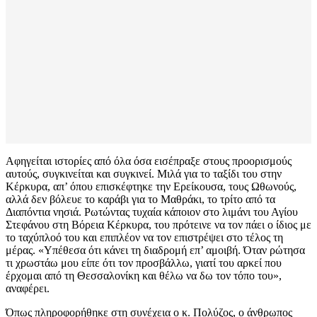
Αφηγείται ιστορίες από όλα όσα εισέπραξε στους προορισμούς
αυτούς, συγκινείται και συγκινεί. Μιλά για το ταξίδι του στην
Κέρκυρα, απ’ όπου επισκέφτηκε την Ερείκουσα, τους Ωθωνούς,
αλλά δεν βόλευε το καράβι για το Μαθράκι, το τρίτο από τα
Διαπόντια νησιά. Ρωτώντας τυχαία κάποιον στο λιμάνι του Αγίου
Στεφάνου στη Βόρεια Κέρκυρα, του πρότεινε να τον πάει ο ίδιος με
το ταχύπλοό του και επιπλέον να τον επιστρέψει στο τέλος τη
μέρας. «Υπέθεσα ότι κάνει τη διαδρομή επ’ αμοιβή. Όταν ρώτησα
τι χρωστάω μου είπε ότι τον προσβάλλω, γιατί του αρκεί που
έρχομαι από τη Θεσσαλονίκη και θέλω να δω τον τόπο του»,
αναφέρει.
Όπως πληροφορήθηκε στη συνέχεια ο κ. Πολύζος, ο άνθρωπος