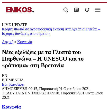
ENIKOS
.
LIVE UPDATE
Κρήτη: Φωτιά σε αγροτοδασική έκταση στα Αχλάδια Σητείας –
Ισχυρές δυνάμεις στο σημείο
»
Αρχική
»
Κοινωνία
Νέες εξελίξεις με τα Γλυπτά του
Παρθενώνα – Η UNESCO και το
«ράπισμα» στη Βρετανία
EN
ΕΠΙΜΕΛΕΙΑ
Εύη Κατσώλη
ΔΗΜΟΣΙΕΥΣΗ
09:15, Παρασκευή 01 Οκτωβρίου 2021
ΤΕΛΕΥΤΑΙΑ ΕΝΗΜΕΡΩΣΗ
09:18, Παρασκευή 01 Οκτωβρίου
2021
Κοινωνία