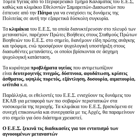
Τομέα Υγείας από το Περιφερειακό Τμήμα Καλαμάτας του Ε.Ε.Σ,
καθώς και κλιμάκιο Εθελοντών Σαμαρειτών-Διασωστών που
έσπευσε από την
Πάτρα
για να ενισχύσει τις δυνάμεις της
Πολιτείας σε αυτή την εξαιρετικά δύσκολη συγκυρία.
Τα
κλιμάκια
του Ε.Ε.Σ, τα οποία διανυκτέρευσαν στο πλευρό των
μεταναστών, παρέχουν Πρώτες Βοήθειες στους Σταθμούς Πρώτων
Βοηθειών του Ε.Ε.Σ. στο σημείο, διανέμουν είδη πρώτης ανάγκης
και τρόφιμα, ενώ προσφέρουν ψυχολογική υποστήριξη στους
διασωθέντες μετανάστες, οι οποίοι βρίσκονται σε άσχημη
ψυχολογική κατάσταση.
Τα κυριότερα
προβλήματα υγείας
που αντιμετωπίζουν
είναι
δευτερογενής πνιγμός, δύσπνοια, αφυδάτωση, κρίσεις
άσθματος, υψηλός πυρετός, εξάντληση, δυσουρία, αιματουρία,
ωτίτιδα
κ.α.
Παράλληλα, οι εθελοντές του Ε.Ε.Σ. ενισχύουν τις δυνάμεις του
ΕΚΑΒ για μεταφορά των πιο σοβαρών περιστατικών στα
νοσοκομεία της περιοχής. Τα κλιμάκια του Ε.Ε.Σ, βρισκόμενα σε
συνεχή επικοινωνία και συνεργασία με τις Αρχές, θα παραμείνουν
στο σημείο για όσο διάστημα χρειαστεί.
Ο Ε.Ε.Σ. ξεκινά τις διαδικασίες για τον εντοπισμό των
αγνοουμένων μεταναστών