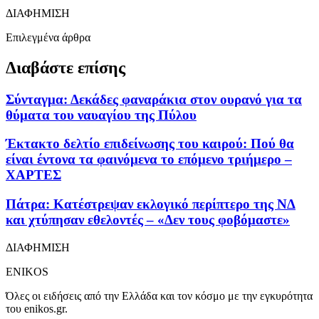
ΔΙΑΦΗΜΙΣΗ
Επιλεγμένα άρθρα
Διαβάστε επίσης
Σύνταγμα: Δεκάδες φαναράκια στον ουρανό για τα
θύματα του ναυαγίου της Πύλου
Έκτακτο δελτίο επιδείνωσης του καιρού: Πού θα
είναι έντονα τα φαινόμενα το επόμενο τριήμερο –
ΧΑΡΤΕΣ
Πάτρα: Κατέστρεψαν εκλογικό περίπτερο της ΝΔ
και χτύπησαν εθελοντές – «Δεν τους φοβόμαστε»
ΔΙΑΦΗΜΙΣΗ
ENIKOS
Όλες οι ειδήσεις από την Ελλάδα και τον κόσμο με την εγκυρότητα
του enikos.gr.