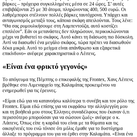
βάρκες – πρόχειρα συγκολλημένες μέσα σε 24 ώρες. Σ’ αυτές
επιβιβάζονται 25 με 30 άτομα, πληρώνοντας 400, 500 ευρώ. Οι
λαθρέμποροι στέλνουν πολλές βάρκες ταυτόχρονα. Υπάρχει και
ανταγωνισμός μεταξύ τους, κάποια σκάφη απειλούνται. Τους λένε:
“Θα σας ρυμουλκήσουμε στη Λαμπεντούζα, αυτό κοστίζει
επιπλέον”. Εάν οι μετανάστες δεν πληρώσουν, περικυκλώνονται
μέχρι να βυθιστεί το σκάφος. Αυτό κάνει τη διάσωση πιο δύσκολη.
Αντί να διασωθεί ένα μεγάλο σκάφος, τώρα πρέπει να διασωθούν
δέκα μικρά. Αυτό το μείγμα είναι απάνθρωπο και εξαιρετικά
επικίνδυνο» ανέφερε χαρακτηριστικά ο Λέιτενς.
«Είναι ένα φρικτό γεγονός»
Το απόγευμα της Πέμπτης ο επικεφαλής της Frontex, Χανς Λέιτενς
βρέθηκε στο Λιμεναρχείο της Καλαμάτας προκειμένου να
ενημερωθεί για τις έρευνες.
«Είμαι εδώ για να κατανοήσω καλύτερα τι συνέβη και τον ρόλο της
Frontex. Είμαι εδώ επίσης για να εκφράσω την αλληλεγγύη μου
και τη βοήθειά μου στους Έλληνες συναδέλφους που έκαναν ό,τι
περισσότερο μπορούσαν για να σώσουν ζωές» ανέφερε ο κ.
Λάιτενς. Όπως είπε η καρδιά του είναι με τα θύματα και τις
οικογένειές του ενώ τόνισε ότι μόλις έμαθε για το δυστύχημα
άλλαξε το πρόγραμμα του για να έρθει στην Καλαμάτα. «Είναι ένα