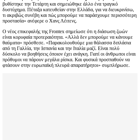
βυθίστηκε την Τετάρτη και σημειώθηκε άλλο ένα τραγικό
δυστύχημα. Πέταξα κατευθείαν στην Ελλάδα, για να διευκρινίσω,
τι ακριβώς συνέβη και πώς μπορούμε να παράσχουμε περισσότερη
προστασία» ανέφερε ο Χανς Λέιτενς.
Ο νέος επικεφαλής της Frontex σημείωσε ότι η διάσωση ζωών
είναι κορυφαία προτεραιότητα. «Αλλά δεν μπορούμε να κάνουμε
θαύματα» πρόσθεσε. «Παρακολουθούμε μια θάλασσα διπλάσια
από τη Γαλλία, την Ισπανία και την Ιταλία μαζί. Είναι πολύ
δύσκολο να βοηθήσεις όποιον έχει ανάγκη. Γιατί οι άνθρωποι είναι
πρόθυμοι να πάρουν μεγάλα ρίσκα. Και φυσικά προσπαθούν να
φτάσουν στην ευρωπαϊκή πλευρά απαρατήρητοι» συμπλήρωσε.