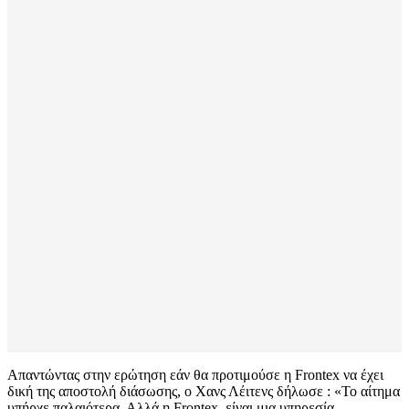
Απαντώντας στην ερώτηση εάν θα προτιμούσε η Frontex να έχει
δική της αποστολή διάσωσης, ο Χανς Λέιτενς δήλωσε : «Το αίτημα
υπήρχε παλαιότερα. Αλλά η Frontex είναι μια υπηρεσία