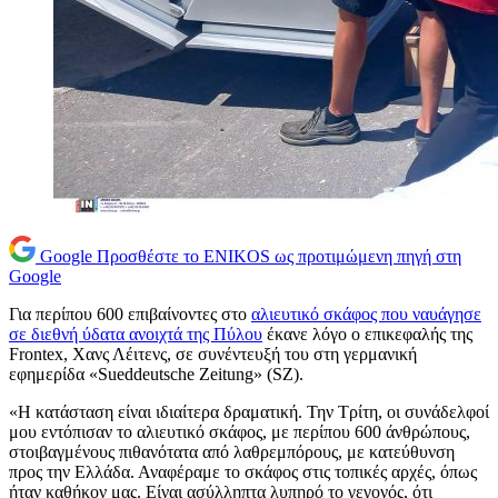
Google
Προσθέστε το ENIKOS ως προτιμώμενη πηγή στη
Google
Για περίπου 600 επιβαίνοντες στο
αλιευτικό σκάφος που ναυάγησε
σε διεθνή ύδατα ανοιχτά της Πύλου
έκανε λόγο ο επικεφαλής της
Frontex, Χανς Λέιτενς, σε συνέντευξή του στη γερμανική
εφημερίδα «Sueddeutsche Zeitung» (SZ).
«Η κατάσταση είναι ιδιαίτερα δραματική. Την Τρίτη, οι συνάδελφοί
μου εντόπισαν το αλιευτικό σκάφος, με περίπου 600 άνθρώπους,
στοιβαγμένους πιθανότατα από λαθρεμπόρους, με κατεύθυνση
προς την Ελλάδα. Αναφέραμε το σκάφος στις τοπικές αρχές, όπως
ήταν καθήκον μας. Είναι ασύλληπτα λυπηρό το γεγονός, ότι