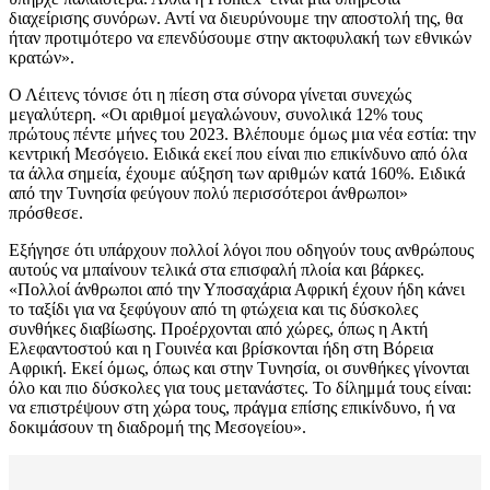
διαχείρισης συνόρων. Αντί να διευρύνουμε την αποστολή της, θα
ήταν προτιμότερο να επενδύσουμε στην ακτοφυλακή των εθνικών
κρατών».
Ο Λέιτενς τόνισε ότι η πίεση στα σύνορα γίνεται συνεχώς
μεγαλύτερη. «Οι αριθμοί μεγαλώνουν, συνολικά 12% τους
πρώτους πέντε μήνες του 2023. Βλέπουμε όμως μια νέα εστία: την
κεντρική Μεσόγειο. Ειδικά εκεί που είναι πιο επικίνδυνο από όλα
τα άλλα σημεία, έχουμε αύξηση των αριθμών κατά 160%. Ειδικά
από την Τυνησία φεύγουν πολύ περισσότεροι άνθρωποι»
πρόσθεσε.
Εξήγησε ότι υπάρχουν πολλοί λόγοι που οδηγούν τους ανθρώπους
αυτούς να μπαίνουν τελικά στα επισφαλή πλοία και βάρκες.
«Πολλοί άνθρωποι από την Υποσαχάρια Αφρική έχουν ήδη κάνει
το ταξίδι για να ξεφύγουν από τη φτώχεια και τις δύσκολες
συνθήκες διαβίωσης. Προέρχονται από χώρες, όπως η Ακτή
Ελεφαντοστού και η Γουινέα και βρίσκονται ήδη στη Βόρεια
Αφρική. Εκεί όμως, όπως και στην Τυνησία, οι συνθήκες γίνονται
όλο και πιο δύσκολες για τους μετανάστες. Το δίλημμά τους είναι:
να επιστρέψουν στη χώρα τους, πράγμα επίσης επικίνδυνο, ή να
δοκιμάσουν τη διαδρομή της Μεσογείου».