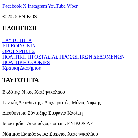
Facebook
X
Instagram
YouTube
Viber
© 2026 ENIKOS
ΠΛΟΗΓΗΣΗ
ΤΑΥΤΟΤΗΤΑ
ΕΠΙΚΟΙΝΩΝΙΑ
ΟΡΟΙ ΧΡΗΣΗΣ
ΠΟΛΙΤΙΚΗ ΠΡΟΣΤΑΣΙΑΣ ΠΡΟΣΩΠΙΚΩΝ ΔΕΔΟΜΕΝΩΝ
ΠΟΛΙΤΙΚΗ COOKIES
Κρατική Διαφήμιση
ΤΑΥΤΟΤΗΤΑ
Εκδότης:
Νίκος Χατζηνικολάου
Γενικός Διευθυντής - Διαχειριστής:
Μάνος Νιφλής
Διευθύντρια Σύνταξης:
Στεφανία Κασίμη
Ιδιοκτησία - Δικαιούχος domain:
ENIKOS AE
Νόμιμος Εκπρόσωπος:
Στέργιος Χατζηνικολάου