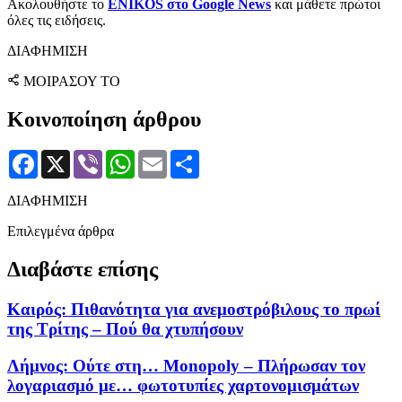
Ακολουθήστε το
ENIKOS στο Google News
και μάθετε πρώτοι
όλες τις ειδήσεις.
ΔΙΑΦΗΜΙΣΗ
ΜΟΙΡΑΣΟΥ ΤΟ
Κοινοποίηση άρθρου
Facebook
X
Viber
WhatsApp
Email
Μοιραστείτε
ΔΙΑΦΗΜΙΣΗ
Επιλεγμένα άρθρα
Διαβάστε επίσης
Καιρός: Πιθανότητα για ανεμοστρόβιλους το πρωί
της Τρίτης – Πού θα χτυπήσουν
Λήμνος: Ούτε στη… Monopoly – Πλήρωσαν τον
λογαριασμό με… φωτοτυπίες χαρτονομισμάτων