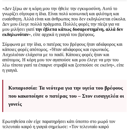
«Δεν ξέρω αν η κόρη μου την ήθελε την εγκυμοσύνη. Αυτό το
γνωρίζει σίγουρα η ίδια. Είναι πολύ κοινωνική και φιλότιμη και
ευαίσθητη. Αλλά είναι και άνθρωπος που δεν εκδηλώνεται εύκολα.
Δεν μου έλεγε πολλά πράγματα. Πολλές φορές την πίεζα για να
μου μιλήσει γιατί
την έβλεπα κάπως δυσαρεστημένη, αλλά δεν
εκδηλωνόταν
», είπε αρχικά η γιαγιά του βρέφους.
Σύμφωνα με την ίδια, ο πατέρας του βρέφους ήταν αδιάφορος και
κάποιες φορές απότομος. «Ήταν αδιάφορος και ειρωνικός.
Ασχολιόταν ελάχιστα με το παιδί. Κάποιες φορές ήταν και
απότομος. Η κόρη μου τον αγαπούσε και μου έλεγε να μην του
λέω τίποτα γιατί τα έπαιρνε στραβά και ξεσπούσε σε εκείνη», είπε
η γιαγιά.
Κυπαρισσία: Τα νεότερα για την υγεία του βρέφους
που κακοποίησε ο πατέρας του – Στον εισαγγελέα οι
γονείς
Ερωτηθείσα εάν είχε παρατηρήσει κάτι ύποπτο στο μωρό τον
τελευταίο καιρό η γιαγιά σημείωσε: «Τον τελευταίο καιρό