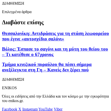
ΔΙΑΦΗΜΙΣΗ
Επιλεγμένα άρθρα
Διαβάστε επίσης
Θεσσαλονίκη: Αντιδράσεις για τη στάση λεωφορείου
που έγινε «αυτοσχέδιο σαλόνι»
Βόλος: Έσπασε το σαγόνι και τη μύτη του θείου του
– Τι κατέθεσε ο 67χρονος
Τμήμα κινεζικού πυραύλου θα πέσει σήμερα
ανεξέλεγκτα στη Γη – Κανείς δεν ξέρει πού
ΔΙΑΦΗΜΙΣΗ
ENIKOS
Όλες οι ειδήσεις από την Ελλάδα και τον κόσμο με την εγκυρότητα
του enikos.gr.
Facebook
X
Instagram
YouTube
Viber