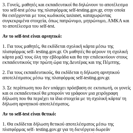
3. Γονείς, μαθητές και εκπαιδευτικοί θα δηλώνουν το αποτέλεσμα
του self-test μέσω της πλατφόρμας self-testing.gov.gr, στην οποία
θα εισέρχονται με τους κωδικούς taxisnet, καταχωρώντας
συγκεκριμένα στοιχεία, όπως πατρώνυμο, μητρώνυμο, ΑΜΚΑ και
το αποτέλεσμα του self-test.
Αν το self-test είναι αρνητικό:
1. Για τους μαθητές, θα εκδίδεται σχολική κάρτα μέσω της
πλατφόρμας self- testing.gov.gr. Οι μαθητές θα φέρουν τη σχολική
κάρτα μαζί τους όλη την εβδομάδα και θα την επιδεικνύουν στους
εκπαιδευτικούς την πρώτη ώρα της Δευτέρας και της Πέμπτης.
2. Για τους εκπαιδευτικούς, θα εκδίδεται η δήλωση αρνητικού
αποτελέσματος μέσω της πλατφόρμας self-testing.gov.gr.
3. Σε περίπτωση που δεν υπάρχει πρόσβαση σε εκτυπωτή, οι γονείς
και οι εκπαιδευτικοί θα μπορούν να γράφουν μια χειρόγραφη
δήλωση που θα περιέχει τα ίδια στοιχεία με τη σχολική κάρτα/ τη
δήλωση αρνητικού αποτελέσματος.
Αν το self-test είναι θετικό:
1. Θα εκδίδεται δήλωση θετικού αποτελέσματος μέσω της
πλατφόρμας self- testing.gov.gr για τη διενέργεια δωρεάν