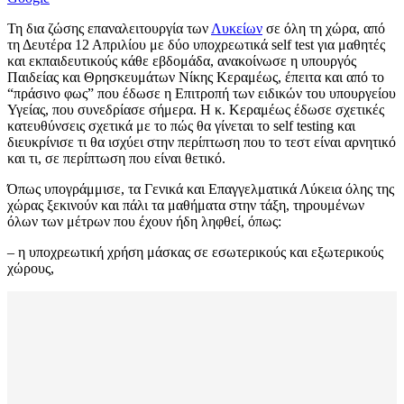
Τη δια ζώσης επαναλειτουργία των
Λυκείων
σε όλη τη χώρα, από
τη Δευτέρα 12 Απριλίου με δύο υποχρεωτικά self test για μαθητές
και εκπαιδευτικούς κάθε εβδομάδα, ανακοίνωσε η υπουργός
Παιδείας και Θρησκευμάτων Νίκης Κεραμέως, έπειτα και από το
“πράσινο φως” που έδωσε η Επιτροπή των ειδικών του υπουργείου
Υγείας, που συνεδρίασε σήμερα. Η κ. Κεραμέως έδωσε σχετικές
κατευθύνσεις σχετικά με το πώς θα γίνεται το self testing και
διευκρίνισε τι θα ισχύει στην περίπτωση που το τεστ είναι αρνητικό
και τι, σε περίπτωση που είναι θετικό.
Όπως υπογράμμισε, τα Γενικά και Επαγγελματικά Λύκεια όλης της
χώρας ξεκινούν και πάλι τα μαθήματα στην τάξη, τηρουμένων
όλων των μέτρων που έχουν ήδη ληφθεί, όπως:
– η υποχρεωτική χρήση μάσκας σε εσωτερικούς και εξωτερικούς
χώρους,