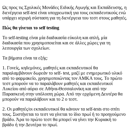
Ως προς τις Σχολικές Μονάδες Ειδικής Αγωγής και Εκπαίδευσης, η
διενέργεια self-test είναι υποχρεωτική για τους εκπαιδευτικούς ενώ
υπάρχει ισχυρή σύσταση για τη διενέργεια του τεστ στους μαθητές.
Πώς θα γίνεται το self testing
Το self-testing είναι μία διαδικασία εύκολη και απλή, μία
διαδικασία που χρησιμοποιείται και σε άλλες χώρες για τη
λειτουργία των σχολείων.
Τα βήματα είναι τα εξής:
1. Γονείς, κηδεμόνες, μαθητές και εκπαιδευτικοί θα
παραλαμβάνουν δωρεάν το self- test, μαζί με ενημερωτικό υλικό
από το φαρμακείο, χρησιμοποιώντας τον ΑΜΚΑ τους. Το πρώτο
τεστ μπορούν να το παραλάβουν μαθητές και εκπαιδευτικοί
Λυκείου από αύριο σε Αθήνα-Θεσσαλονίκη και από την
Παρασκευή στην υπόλοιπη χώρα. Από την ερχόμενη Δευτέρα θα
μπορούν να παραλάβουν και το 2 ο τεστ.
2. Οι μαθητές/οι εκπαιδευτικοί θα κάνουν τα self-tests στο σπίτι
τους. Συστήνεται το τεστ να γίνεται το ίδιο πρωί ή το προηγούμενο
βράδυ. Άρα το πρώτο τεστ θα μπορεί να γίνει την Κυριακή το
βράδυ ή την Δευτέρα το πρωί.