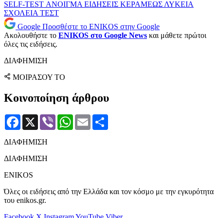
SELF-TEST
ΑΝΟΙΓΜΑ
ΕΙΔΗΣΕΙΣ
ΚΕΡΑΜΕΩΣ
ΛΥΚΕΙΑ
ΣΧΟΛΕΙΑ
ΤΕΣΤ
Google
Προσθέστε το ENIKOS στην Google
Ακολουθήστε το
ENIKOS στο Google News
και μάθετε πρώτοι
όλες τις ειδήσεις.
ΔΙΑΦΗΜΙΣΗ
ΜΟΙΡΑΣΟΥ ΤΟ
Κοινοποίηση άρθρου
Facebook
X
Viber
WhatsApp
Email
Μοιραστείτε
ΔΙΑΦΗΜΙΣΗ
ΔΙΑΦΗΜΙΣΗ
ENIKOS
Όλες οι ειδήσεις από την Ελλάδα και τον κόσμο με την εγκυρότητα
του enikos.gr.
Facebook
X
Instagram
YouTube
Viber