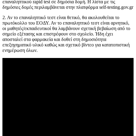
επαναληπτικού rapid test σε δημόσια δομή. Η λίστα με τις
δημόσιες δομές περιλαμβάνεται στην πλατφόρμα self-testing.gov.gr
2. Αν το επαναληπτικό τεστ είναι θετικό, θα ακολουθείται το
πρωτόκολλο του ΕΟΔΥ. Αν το επαναληπτικό τεστ είναι αρνητικό,
οι μαθητές/εκπαιδευτικοί θα λαμβάνουν σχετική βεβαίωση από το
σημείο εξέτασης και επιστρέφουν στο σχολείο. Ήδη έχει
αποσταλεί στα φαρμακεία και δοθεί στη δημοσιότητα
επεξηγηματικό υλικό καθώς και σχετικό βίντεο για κατατοπιστική
ενημέρωση όλων.