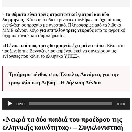
«
Τα θύματα είναι τρεις στρατιωτικοί γιατροί και δύο
διερμηνείς
. Κάτω από αδιευκρίνιστες συνθήκες το όχημά τους
ενεπλάκη σε τροχαίο με αγροτικό. Πληροφορίες από τα λιβυκά
ΜΜΕ κάνουν λόγο
για επιπλέον τρεις νεκρούς
από το αγροτικό
όχημα» τόνισε και συμπλήρωσε:
«Ο ένας από τους τρεις διερμηνείς έχει μείνει πίσω
. Είναι στο
προξενείο της Βεγγάζης προκειμένου εκεί να συνεχίσουν τις
ενέργειες που κάνει το ελληνικό ΥΠΕΞ».
Τριήμερο πένθος στις Ένοπλες Δυνάμεις για την
τραγωδία στη Λιβύη – Η δήλωση Δένδια
Πρόγραμμα
00:00
00:00
Αναπαραγωγής
Ήχου
«Νεκρά τα δύο παιδιά του προέδρου της
ελληνικής κοινότητας» – Συγκλονιστική