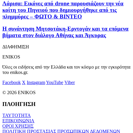
Λάρισα: Εικόνες από drone παρουσιάζουν την νέα
κοίτη του Πηνειού που δημιουργήθηκε από τις
πλημμύρες – ΦΩΤΟ & ΒΙΝΤΕΟ
Η συνάντηση Μητσοτάκη-Ερντογάν και τα επόμενα
βήματα στον διάλογο Αθήνας και Άγκυρας
ΔΙΑΦΗΜΙΣΗ
ENIKOS
Όλες οι ειδήσεις από την Ελλάδα και τον κόσμο με την εγκυρότητα
του enikos.gr.
Facebook
X
Instagram
YouTube
Viber
© 2026 ENIKOS
ΠΛΟΗΓΗΣΗ
ΤΑΥΤΟΤΗΤΑ
ΕΠΙΚΟΙΝΩΝΙΑ
ΟΡΟΙ ΧΡΗΣΗΣ
ΠΟΛΙΤΙΚΗ ΠΡΟΣΤΑΣΙΑΣ ΠΡΟΣΩΠΙΚΩΝ ΔΕΔΟΜΕΝΩΝ