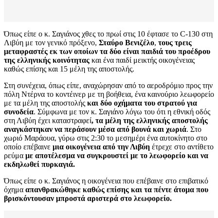
Όπως είπε ο κ. Σαγιάνος χθες το πρωί στις 10 έφτασε το C-130 στη
Λιβύη με τον γενικό πρόξενο,
Σταύρο Βενιζέλο
,
τους τρεις
μεταφραστές εκ των οποίων τα δύο είναι παιδιά του προέδρου
της ελληνικής κοινότητας
και ένα παιδί μεικτής οικογένειας
καθώς επίσης και 15 μέλη της αποστολής.
Στη συνέχεια, όπως είπε, αναχώρησαν από το αεροδρόμιο προς την
πόλη Ντέρνα το κοντέινερ με τη βοήθεια, ένα καινούριο λεωφορείο
με τα μέλη της αποστολής
και δύο οχήματα του στρατού για
συνοδεία
. Σύμφωνα με τον κ. Σαγιάνο λόγω του ότι η εθνική οδός
στη Λιβύη έχει καταστραφεί
, τα μέλη της ελληνικής αποστολής
αναγκάστηκαν να περάσουν μέσα από βουνά και χωριά
. Στο
χωριό Μαράουα, γύρω στις 2:30 το μεσημέρι ένα αυτοκίνητο στο
οποίο επέβαινε
μια οικογένεια από την Λιβύη
έτρεχε στο αντίθετο
ρεύμα
με αποτέλεσμα να συγκρουστεί με το λεωφορείο και να
εκδηλωθεί πυρκαγιά.
Όπως είπε ο κ. Σαγιάνος η οικογένεια που επέβαινε στο επιβατικό
όχημα
απανθρακώθηκε καθώς επίσης και τα πέντε άτομα που
βρισκόντουσαν μπροστά αριστερά στο λεωφορείο.