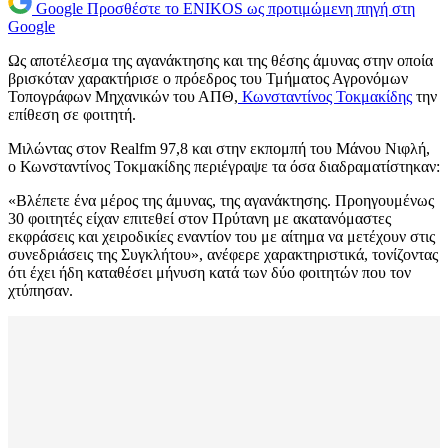
Google
Προσθέστε το ENIKOS ως προτιμώμενη πηγή στη
Google
Ως αποτέλεσμα της αγανάκτησης και της θέσης άμυνας στην οποία
βρισκόταν χαρακτήρισε ο πρόεδρος του Τμήματος Αγρονόμων
Τοπογράφων Μηχανικών του ΑΠΘ,
Κωνσταντίνος Τοκμακίδης
την
επίθεση σε φοιτητή.
Μιλώντας στον Realfm 97,8 και στην εκπομπή του Μάνου Νιφλή,
ο Κωνσταντίνος Τοκμακίδης περιέγραψε τα όσα διαδραματίστηκαν:
«Βλέπετε ένα μέρος της άμυνας, της αγανάκτησης. Προηγουμένως
30 φοιτητές είχαν επιτεθεί στον Πρύτανη με ακατανόμαστες
εκφράσεις και χειροδικίες εναντίον του με αίτημα να μετέχουν στις
συνεδριάσεις της Συγκλήτου», ανέφερε χαρακτηριστικά, τονίζοντας
ότι έχει ήδη καταθέσει μήνυση κατά των δύο φοιτητών που τον
χτύπησαν.