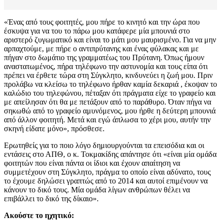
«Ένας από τους φοιτητές, μου πήρε το κινητό και την ώρα που
έσκυψα για να του το πάρω μου κατάφερε μία μπουνιά στο
αριστερό ζυγωματικό και είναι το μάτι μου μαυρισμένο. Για να μην
αρπαχτούμε, με πήρε ο αντιπρύτανης και ένας φύλακας και με
πήγαν στο δωμάτιο της γραμματέως του Πρύτανη. Όπως ήμουν
αναστατωμένος, πήρα τηλέφωνο την αστυνομία και τους είπα ότι
πρέπει να έρθετε τώρα στη Σύγκλητο, κινδυνεύει η ζωή μου. Πριν
προλάβω να κλείσω το τηλέφωνο ήρθαν καμία δεκαριά , έκοψαν το
καλώδιο του τηλεφώνου, πέταξαν ότι πράγματα είχε το γραφείο και
με απείλησαν ότι θα με πετάξουν από το παράθυρο. Όταν πήγα να
σηκωθώ από το γραφείο αμυνόμενος, μου ήρθε η δεύτερη μπουνιά
από άλλον φοιτητή. Μετά και εγώ άπλωσα το χέρι μου, αυτήν την
σκηνή είδατε μόνο», πρόσθεσε.
Ερωτηθείς για το ποιο λόγο δημιουργούνται τα επεισόδια και οι
εντάσεις στο ΑΠΘ, ο κ. Τοκμακίδης απάντησε ότι «είναι μία ομάδα
φοιτητών που είναι πάντα οι ίδιοι και έχουν απαίτηση να
συμμετέχουν στη Σύγκλητο, πράγμα το οποίο είναι αδύνατο, τους
το έχουμε δηλώσει γραπτώς από το 2014 και αυτοί επιμένουν να
κάνουν το δικό τους. Μία ομάδα λίγων ανθρώπων θέλει να
επιβάλλει το δικό της δίκαιο».
Ακούστε το ηχητικό: