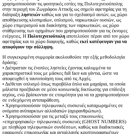
χρησιμοποιούσαν τις φοιτητικές εστίες της Πολυτεχνειούπολης
στην περιοχή του Ζωγράφου Αττικής ως σημείο αφετηρίας για τη
διάπραξη
ληστειών
καθώς και για το σχεδιασμό αυτών, ως χώρο
αποθήκευσης κλοπιμαίων, οπλισμού, ναρκωτικών ουσιών, ως
χώρο επιμερισμού και διακίνησης των ναρκωτικών, ως χώρο
στάθμευσης των οχημάτων που χρησιμοποιούσαν για τις έκνομες
ενέργειες. Η
Πολυτεχνειούπολη
αποτελούσε πέραν από τον χώρο
αφετηρίας και το χώρο διαφυγής, καθώς
εκεί κατέφευγαν για να
αποφύγουν την σύλληψη.
Η συγκεκριμένη συμμορία ακολουθούσε την εξής μεθοδολογία
δράσης:
• Διέπρατταν τις ένοπλες ληστείες έχοντας καλυμμένα τα
χαρακτηριστικά τους με μάσκες full face και γάντια, ώστε να
αποφευχθεί η ταυτοποίηση τους από τις Αρχές.
• Διέθεταν οπλισμό όπως πυροβόλα όπλα και μαχαίρια, τα οποία
μάλιστα προέβαλαν σε μέσο κοινωνικής δικτύωσης για επίδειξη
ισχύος, ενώ βρίσκονταν σε ετοιμότητα για να τα χρησιμοποιήσουν
σε ενδεχόμενη αντιπαράθεση.
• Χρησιμοποιούσαν τηλεφωνικές συσκευές καταχωρημένες σε
ονόματα ανύπαρκτων αλλοδαπών (αχυρανθρώπων).
• Χρησιμοποιούσαν για τις μεταξύ τους επικοινωνίες
«επιχειρησιακές» τηλεφωνικές συσκευές (GHOST NUMBERS)
με πληθώρα τηλεφωνικών συνδέσεων, καθώς και διαδικτυακές
εφαρμογές επικοινωνίας και ανταλλαγής κρυπτογραφημένων