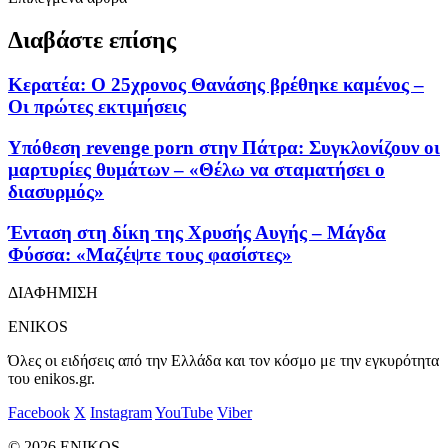
Διαβάστε επίσης
Κερατέα: Ο 25χρονος Θανάσης βρέθηκε καμένος –
Οι πρώτες εκτιμήσεις
Υπόθεση revenge porn στην Πάτρα: Συγκλονίζουν οι
μαρτυρίες θυμάτων – «Θέλω να σταματήσει ο
διασυρμός»
Ένταση στη δίκη της Χρυσής Αυγής – Μάγδα
Φύσσα: «Μαζέψτε τους φασίστες»
ΔΙΑΦΗΜΙΣΗ
ENIKOS
Όλες οι ειδήσεις από την Ελλάδα και τον κόσμο με την εγκυρότητα
του enikos.gr.
Facebook
X
Instagram
YouTube
Viber
© 2026 ENIKOS