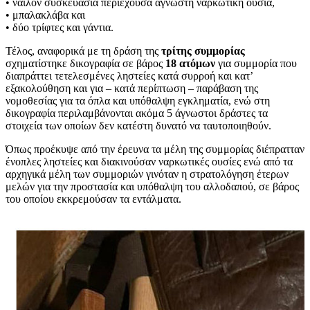
• νάιλον συσκευασία περιέχουσα άγνωστη ναρκωτική ουσία,
• μπαλακλάβα και
• δύο τρίφτες και γάντια.
Τέλος, αναφορικά με τη δράση της
τρίτης συμμορίας
σχηματίστηκε δικογραφία σε βάρος
18 ατόμων
για συμμορία που
διαπράττει τετελεσμένες ληστείες κατά συρροή και κατ’
εξακολούθηση και για – κατά περίπτωση – παράβαση της
νομοθεσίας για τα όπλα και υπόθαλψη εγκληματία, ενώ στη
δικογραφία περιλαμβάνονται ακόμα 5 άγνωστοι δράστες τα
στοιχεία των οποίων δεν κατέστη δυνατό να ταυτοποιηθούν.
Όπως προέκυψε από την έρευνα τα μέλη της συμμορίας διέπρατταν
ένοπλες ληστείες και διακινούσαν ναρκωτικές ουσίες ενώ από τα
αρχηγικά μέλη των συμμοριών γινόταν η στρατολόγηση έτερων
μελών για την προστασία και υπόθαλψη του αλλοδαπού, σε βάρος
του οποίου εκκρεμούσαν τα εντάλματα.