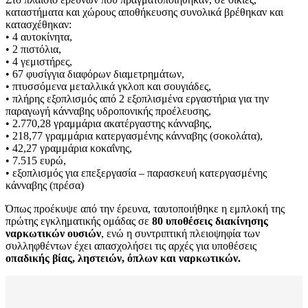
καταστήματα και χώρους αποθήκευσης συνολικά βρέθηκαν και
κατασχέθηκαν:
• 4 αυτοκίνητα,
• 2 πιστόλια,
• 4 γεμιστήρες,
• 67 φυσίγγια διαφόρων διαμετρημάτων,
• πτυσσόμενα μεταλλικά γκλοπ και σουγιάδες,
• πλήρης εξοπλισμός από 2 εξοπλισμένα εργαστήρια για την
παραγωγή κάνναβης υδροπονικής προέλευσης,
• 2.770,28 γραμμάρια ακατέργαστης κάνναβης,
• 218,77 γραμμάρια κατεργασμένης κάνναβης (σοκολάτα),
• 42,27 γραμμάρια κοκαΐνης,
• 7.515 ευρώ,
• εξοπλισμός για επεξεργασία – παρασκευή κατεργασμένης
κάνναβης (πρέσα)
Όπως προέκυψε από την έρευνα, ταυτοποιήθηκε η εμπλοκή της
πρώτης εγκληματικής ομάδας σε
80 υποθέσεις διακίνησης
ναρκωτικών ουσιών
, ενώ η συντριπτική πλειοψηφία των
συλληφθέντων έχει απασχολήσει τις αρχές για υποθέσεις
οπαδικής βίας, ληστειών, όπλων και ναρκωτικών.