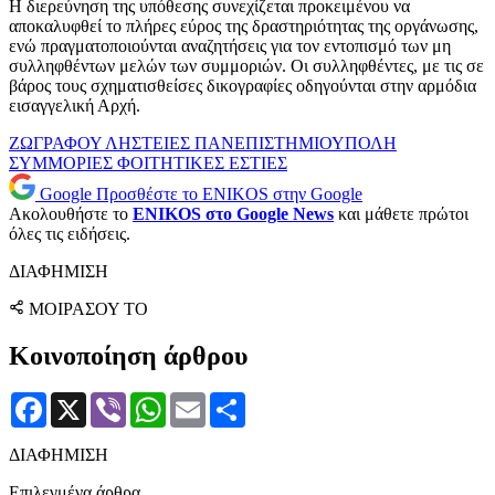
Η διερεύνηση της υπόθεσης συνεχίζεται προκειμένου να
αποκαλυφθεί το πλήρες εύρος της δραστηριότητας της οργάνωσης,
ενώ πραγματοποιούνται αναζητήσεις για τον εντοπισμό των μη
συλληφθέντων μελών των συμμοριών. Οι συλληφθέντες, με τις σε
βάρος τους σχηματισθείσες δικογραφίες οδηγούνται στην αρμόδια
εισαγγελική Αρχή.
ΖΩΓΡΑΦΟΥ
ΛΗΣΤΕΙΕΣ
ΠΑΝΕΠΙΣΤΗΜΙΟΥΠΟΛΗ
ΣΥΜΜΟΡΙΕΣ
ΦΟΙΤΗΤΙΚΕΣ ΕΣΤΙΕΣ
Google
Προσθέστε το ENIKOS στην Google
Ακολουθήστε το
ENIKOS στο Google News
και μάθετε πρώτοι
όλες τις ειδήσεις.
ΔΙΑΦΗΜΙΣΗ
ΜΟΙΡΑΣΟΥ ΤΟ
Κοινοποίηση άρθρου
Facebook
X
Viber
WhatsApp
Email
Μοιραστείτε
ΔΙΑΦΗΜΙΣΗ
Επιλεγμένα άρθρα