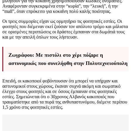
μιλήσουν για την κοκαΐνη χρησιμοποιούσαν κωδικές ονομασίες.
Αναφέρονταν συγκεκριμένα στην “κυρία”, την “λευκή”, ή την
“mall”, όταν επρόκειτο για κοκαΐνη πολύ καλής ποιότητας.
Οι τρεις συμμορίες είχαν ως ορμητήριο τις φοιτητικές εστίες. Οι
φοιτητές που διέμεναν εκεί ζούσαν τον απόλυτο τρόμο και μάλιστα
σε ορισμένες περιπτώσεις οι δράστες έμπαιναν στα δωμάτιά τους
και με την απειλή όπλων τους λήστευαν.
Ζωγράφου: Με πιστόλι στο χέρι πόζαρε η
αστυνομικός που συνελήφθη στην Πολυτεχνειούπολη
Επειδή, οι κακοποιοί φοβόντουσαν ότι μπορεί να υπήρχαν και
αστυνομικοί στους χώρους, έκαναν συχνά ακόμη και σωματικό
έλεγχο στους φοιτητές και σε όσους έμπαιναν στις φοιτητικές
εστίες. Σημειώνεται ότι ο 30χρονος Αλβανός κακοποιός που
τραυματίστηκε από τα πυρά της ανθυπαστυνόμου, διέμενε περίπου
1,5 χρόνο στις φοιτητικές εστίες.