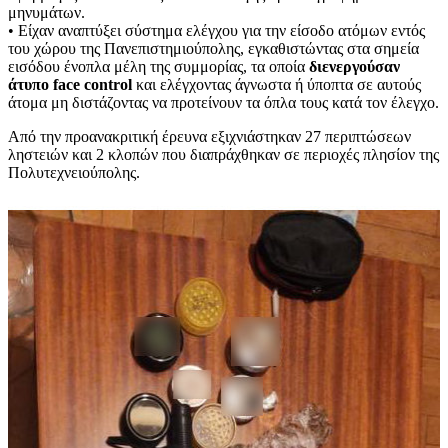
μηνυμάτων.
• Είχαν αναπτύξει σύστημα ελέγχου για την είσοδο ατόμων εντός
του χώρου της Πανεπιστημιούπολης, εγκαθιστώντας στα σημεία
εισόδου ένοπλα μέλη της συμμορίας, τα οποία
διενεργούσαν
άτυπο face control
και ελέγχοντας άγνωστα ή ύποπτα σε αυτούς
άτομα μη διστάζοντας να προτείνουν τα όπλα τους κατά τον έλεγχο.
Από την προανακριτική έρευνα εξιχνιάστηκαν 27 περιπτώσεων
ληστειών και 2 κλοπών που διαπράχθηκαν σε περιοχές πλησίον της
Πολυτεχνειούπολης.