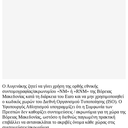
Ο Αυγενάκης ζητεί να γίνει χρήση της ορθής εθνικής
συντομογραφίας/ακρωνυμίου «NM» ή «RNM» της Βόρειας
Μακεδονίας κατά τη διάρκεια του Euro και να μην χρησιμοποιηθεί
ο κωδικός χωρών του Διεθνή Οργανισμού Τυποποίησης (ISO). Ο
Υφυπουργός Αθλητισμού υπογραμμίζει ότι η Συμφωνία των
Πρεσπών δεν καθορίζει συντομεύσεις / ακρωνύμια για τη χώρα της
Βόρειας Μακεδονίας, ωστόσο η διεθνώς παγιωμένη πρακτική
επιβάλλει να αντανακλάται το ακριβές όνομα κάθε χώρας στις
συντομεύσεις/ακρωνύμια.