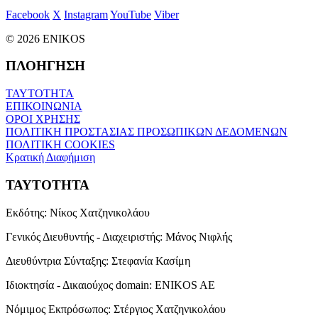
Facebook
X
Instagram
YouTube
Viber
© 2026 ENIKOS
ΠΛΟΗΓΗΣΗ
ΤΑΥΤΟΤΗΤΑ
ΕΠΙΚΟΙΝΩΝΙΑ
ΟΡΟΙ ΧΡΗΣΗΣ
ΠΟΛΙΤΙΚΗ ΠΡΟΣΤΑΣΙΑΣ ΠΡΟΣΩΠΙΚΩΝ ΔΕΔΟΜΕΝΩΝ
ΠΟΛΙΤΙΚΗ COOKIES
Κρατική Διαφήμιση
ΤΑΥΤΟΤΗΤΑ
Εκδότης:
Νίκος Χατζηνικολάου
Γενικός Διευθυντής - Διαχειριστής:
Μάνος Νιφλής
Διευθύντρια Σύνταξης:
Στεφανία Κασίμη
Ιδιοκτησία - Δικαιούχος domain:
ENIKOS AE
Νόμιμος Εκπρόσωπος:
Στέργιος Χατζηνικολάου