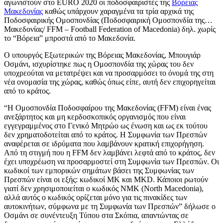
αγωνιστούν στο EURO 2020 οι ποδοσφαιριστές της
Βόρειας
Μακεδονίας
καθώς υπάρχουν χαραγμένα τα τρία αρχικά της
Ποδοσφαιρικής Ομοσπονδίας (Ποδοσφαιρική Ομοσπονδία της…
Μακεδονίας/ FFM – Football Federation of Macedonia) δηλ. χωρίς
το “Βόρεια” μπροστά από το Μακεδονία.
Ο υπουργός Εξωτερικών της Βόρειας Μακεδονίας, Μπουγιάρ
Οσμάνι, ισχυρίστηκε πως η Ομοσπονδία της χώρας του δεν
υποχρεούται να μετατρέψει και να προσαρμόσει το όνομά της στη
νέα ονομασία της χώρας, καθώς όπως είπε, αυτή δεν επιχορηγείται
από το κράτος.
“Η Ομοσπονδία Ποδοσφαίρου της Μακεδονίας (FFM) είναι ένας
ανεξάρτητος και μη κερδοσκοπικός οργανισμός που είναι
εγγεγραμμένος στο Γενικό Μητρώο ως ένωση και ως εκ τούτου
δεν χρηματοδοτείται από το κράτος. Η Συμφωνία των Πρεσπών
αναφέρεται σε ιδρύματα που λαμβάνουν κρατική επιχορήγηση.
Από τη στιγμή που η FFM δεν λαμβάνει λεφτά από το κράτος, δεν
έχει υποχρέωση να προσαρμοστεί στη Συμφωνία των Πρεσπών. Οι
κωδικοί των εμπορικών σημάτων βάσει της Συμφωνίας των
Πρεσπών είναι οι εξής: κωδικοί MK και MKD. Κάποιοι ρωτούν
γιατί δεν χρησιμοποιείται ο κωδικός NMΚ (North Macedonia),
αλλά αυτός ο κωδικός ορίζεται μόνο για τις πινακίδες των
αυτοκινήτων, σύμφωνα με τη Συμφωνία των Πρεσπών” δήλωσε ο
Οσμάνι σε συνέντευξη Τύπου στα Σκόπια, απαντώντας σε