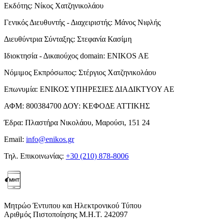
Εκδότης:
Νίκος Χατζηνικολάου
Γενικός Διευθυντής - Διαχειριστής:
Μάνος Νιφλής
Διευθύντρια Σύνταξης:
Στεφανία Κασίμη
Ιδιοκτησία - Δικαιούχος domain:
ENIKOS AE
Νόμιμος Εκπρόσωπος:
Στέργιος Χατζηνικολάου
Επωνυμία:
ΕΝΙΚΟΣ ΥΠΗΡΕΣΙΕΣ ΔΙΑΔΙΚΤΥΟΥ ΑΕ
ΑΦΜ:
800384700
ΔΟΥ:
ΚΕΦΟΔΕ ΑΤΤΙΚΗΣ
Έδρα:
Πλαστήρα Νικολάου, Μαρούσι, 151 24
Email:
info@enikos.gr
Τηλ. Επικοινωνίας:
+30 (210) 878-8006
Μητρώο Έντυπου και Ηλεκτρονικού Τύπου
Αριθμός Πιστοποίησης Μ.Η.Τ. 242097