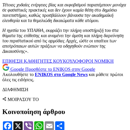
Τέτοιες χυδαίες ενέργειες βίας και εκφοβισμού παραπέμπουν μονάχα
σε φασιστικές πρακτικές και δεν έχουν καμία θέση στο δημόσιο
πανεπιστήμιο, καθώς προσβάλλουν βάναυσα την ακαδημαϊκή
ελευθερία και τα θεμελιώδη δικαιώματα κάθε ατόμου.
Η ηγεσία του ΥΠΑΙΘΑ, εκφράζει την πλήρη υποστήριξή του στα
θύματα της επίθεσης και αναμένει την άμεση και πλήρη διερεύνηση
του περιστατικού από τις αρμόδιες Αρχές, ώστε οι υπαίτιοι των
αποτρόπαιων αυτών πράξεων να οδηγηθούν ενώπιον της
Δικαιοσύνης
».
ΕΠΙΘΕΣΗ
ΚΑΘΗΓΗΤΕΣ
ΚΟΥΚΟΥΛΟΦΟΡΟΙ
ΝΟΜΙΚΗ
Google
Προσθέστε το ENIKOS στην Google
Ακολουθήστε το
ENIKOS στο Google News
και μάθετε πρώτοι
όλες τις ειδήσεις.
ΔΙΑΦΗΜΙΣΗ
ΜΟΙΡΑΣΟΥ ΤΟ
Κοινοποίηση άρθρου
Facebook
X
Viber
WhatsApp
Email
Μοιραστείτε