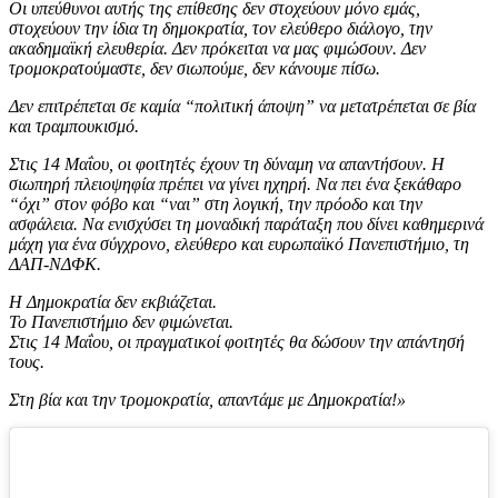
Οι υπεύθυνοι αυτής της επίθεσης δεν στοχεύουν μόνο εμάς,
στοχεύουν την ίδια τη δημοκρατία, τον ελεύθερο διάλογο, την
ακαδημαϊκή ελευθερία. Δεν πρόκειται να μας φιμώσουν. Δεν
τρομοκρατούμαστε, δεν σιωπούμε, δεν κάνουμε πίσω.
Δεν επιτρέπεται σε καμία “πολιτική άποψη” να μετατρέπεται σε βία
και τραμπουκισμό.
Στις 14 Μαΐου, οι φοιτητές έχουν τη δύναμη να απαντήσουν. Η
σιωπηρή πλειοψηφία πρέπει να γίνει ηχηρή. Να πει ένα ξεκάθαρο
“όχι” στον φόβο και “ναι” στη λογική, την πρόοδο και την
ασφάλεια. Να ενισχύσει τη μοναδική παράταξη που δίνει καθημερινά
μάχη για ένα σύγχρονο, ελεύθερο και ευρωπαϊκό Πανεπιστήμιο, τη
ΔΑΠ-ΝΔΦΚ.
Η Δημοκρατία δεν εκβιάζεται.
Το Πανεπιστήμιο δεν φιμώνεται.
Στις 14 Μαΐου, οι πραγματικοί φοιτητές θα δώσουν την απάντησή
τους.
Στη βία και την τρομοκρατία, απαντάμε με Δημοκρατία!»