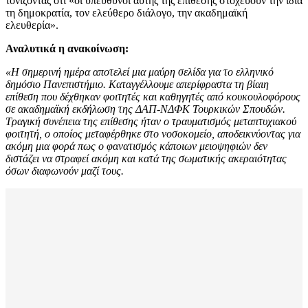
τονίζοντας ότι «οι υπεύθυνοι αυτής της επίθεσης στοχεύουν την ίδια
τη δημοκρατία, τον ελεύθερο διάλογο, την ακαδημαϊκή
ελευθερία».
Αναλυτικά η ανακοίνωση:
«Η σημερινή ημέρα αποτελεί μια μαύρη σελίδα για το ελληνικό
δημόσιο Πανεπιστήμιο. Καταγγέλλουμε απερίφραστα τη βίαιη
επίθεση που δέχθηκαν φοιτητές και καθηγητές από κουκουλοφόρους
σε ακαδημαϊκή εκδήλωση της ΔΑΠ-ΝΔΦΚ Τουρκικών Σπουδών.
Τραγική συνέπεια της επίθεσης ήταν ο τραυματισμός μεταπτυχιακού
φοιτητή, ο οποίος μεταφέρθηκε στο νοσοκομείο, αποδεικνύοντας για
ακόμη μια φορά πως ο φανατισμός κάποιων μειοψηφιών δεν
διστάζει να στραφεί ακόμη και κατά της σωματικής ακεραιότητας
όσων διαφωνούν μαζί τους.