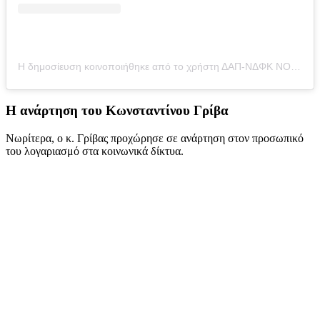
Η δημοσίευση κοινοποιήθηκε από το χρήστη ΔΑΠ-ΝΔΦΚ ΝΟΜΙΚΗΣ ΑΘΗΝΩΝ (@dap_nomikis)
Η ανάρτηση του Κωνσταντίνου Γρίβα
Νωρίτερα, ο κ. Γρίβας προχώρησε σε ανάρτηση στον προσωπικό
του λογαριασμό στα κοινωνικά δίκτυα.