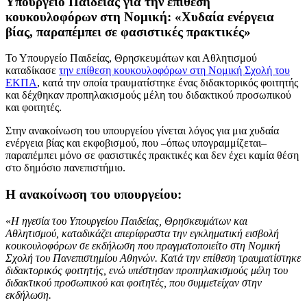
Υπουργείο Παιδείας για την επίθεση
κουκουλοφόρων στη Νομική: «Χυδαία ενέργεια
βίας, παραπέμπει σε φασιστικές πρακτικές»
Το Υπουργείο Παιδείας, Θρησκευμάτων και Αθλητισμού
καταδίκασε
την επίθεση κουκουλοφόρων στη Νομική Σχολή του
ΕΚΠΑ
, κατά την οποία τραυματίστηκε ένας διδακτορικός φοιτητής
και δέχθηκαν προπηλακισμούς μέλη του διδακτικού προσωπικού
και φοιτητές.
Στην ανακοίνωση του υπουργείου γίνεται λόγος για μια χυδαία
ενέργεια βίας και εκφοβισμού, που –όπως υπογραμμίζεται–
παραπέμπει μόνο σε φασιστικές πρακτικές και δεν έχει καμία θέση
στο δημόσιο πανεπιστήμιο.
Η ανακοίνωση του υπουργείου:
«
Η ηγεσία του Υπουργείου Παιδείας, Θρησκευμάτων και
Αθλητισμού, καταδικάζει απερίφραστα την εγκληματική εισβολή
κουκουλοφόρων σε εκδήλωση που πραγματοποιείτo στη Νομική
Σχολή του Πανεπιστημίου Αθηνών. Κατά την επίθεση τραυματίστηκε
διδακτορικός φοιτητής, ενώ υπέστησαν προπηλακισμούς μέλη του
διδακτικού προσωπικού και φοιτητές, που συμμετείχαν στην
εκδήλωση.