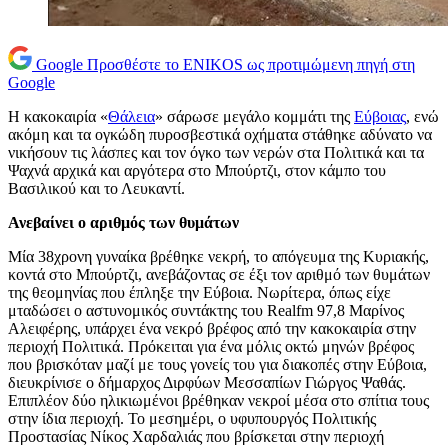
Google
Προσθέστε το ENIKOS ως προτιμώμενη πηγή στη
Google
Η κακοκαιρία «
Θάλεια
» σάρωσε μεγάλο κομμάτι της
Εύβοιας
, ενώ
ακόμη και τα ογκώδη πυροσβεστικά οχήματα στάθηκε αδύνατο να
νικήσουν τις λάσπες και τον όγκο των νερών στα Πολιτικά και τα
Ψαχνά αρχικά και αργότερα στο Μπούρτζι, στον κάμπο του
Βασιλικού και το Λευκαντί.
Ανεβαίνει ο αριθμός των θυμάτων
Μία 38χρονη γυναίκα βρέθηκε νεκρή, το απόγευμα της Κυριακής,
κοντά στο Μπούρτζι, ανεβάζοντας σε έξι τον αριθμό των θυμάτων
της θεομηνίας που έπληξε την Εύβοια. Νωρίτερα, όπως είχε
μταδώσει ο αστυνομικός συντάκτης του Realfm 97,8 Μαρίνος
Αλειφέρης, υπάρχει ένα νεκρό βρέφος από την κακοκαιρία στην
περιοχή Πολιτικά. Πρόκειται για ένα μόλις οκτώ μηνών βρέφος
που βρισκόταν μαζί με τους γονείς του για διακοπές στην Εύβοια,
διευκρίνισε ο δήμαρχος Διρφύων Μεσσαπίων Γιώργος Ψαθάς.
Επιπλέον δύο ηλικιωμένοι βρέθηκαν νεκροί μέσα στο σπίτια τους
στην ίδια περιοχή. Το μεσημέρι, ο υφυπουργός Πολιτικής
Προστασίας Νίκος Χαρδαλιάς που βρίσκεται στην περιοχή