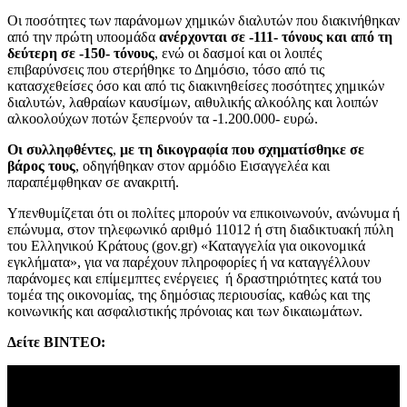
Οι ποσότητες των παράνομων χημικών διαλυτών που διακινήθηκαν
από την πρώτη υποομάδα
ανέρχονται σε -111- τόνους και από τη
δεύτερη σε -150- τόνους
, ενώ οι δασμοί και οι λοιπές
επιβαρύνσεις που στερήθηκε το Δημόσιο, τόσο από τις
κατασχεθείσες όσο και από τις διακινηθείσες ποσότητες χημικών
διαλυτών, λαθραίων καυσίμων, αιθυλικής αλκοόλης και λοιπών
αλκοολούχων ποτών ξεπερνούν τα -1.200.000- ευρώ.
Οι συλληφθέντες
,
με τη δικογραφία που σχηματίσθηκε σε
βάρος τους
, οδηγήθηκαν στον αρμόδιο Εισαγγελέα και
παραπέμφθηκαν σε ανακριτή.
Υπενθυμίζεται ότι οι πολίτες μπορούν να επικοινωνούν, ανώνυμα ή
επώνυμα, στον τηλεφωνικό αριθμό 11012 ή στη διαδικτυακή πύλη
του Ελληνικού Κράτους (gov.gr) «Καταγγελία για οικονομικά
εγκλήματα», για να παρέχουν πληροφορίες ή να καταγγέλλουν
παράνομες και επίμεμπτες ενέργειες ή δραστηριότητες κατά του
τομέα της οικονομίας, της δημόσιας περιουσίας, καθώς και της
κοινωνικής και ασφαλιστικής πρόνοιας και των δικαιωμάτων.
Δείτε ΒΙΝΤΕΟ: