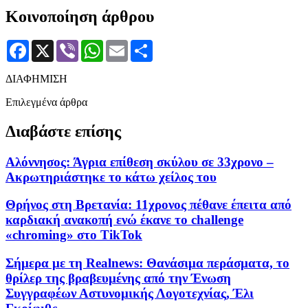
Κοινοποίηση άρθρου
Facebook
X
Viber
WhatsApp
Email
Μοιραστείτε
ΔΙΑΦΗΜΙΣΗ
Επιλεγμένα άρθρα
Διαβάστε επίσης
Αλόννησος: Άγρια επίθεση σκύλου σε 33χρονο –
Ακρωτηριάστηκε το κάτω χείλος του
Θρήνος στη Βρετανία: 11χρονος πέθανε έπειτα από
καρδιακή ανακοπή ενώ έκανε το challenge
«chroming» στο TikTok
Σήμερα με τη Realnews: Θανάσιμα περάσματα, το
θρίλερ της βραβευμένης από την Ένωση
Συγγραφέων Αστυνομικής Λογοτεχνίας, Έλι