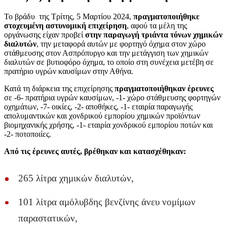
Το βράδυ της Τρίτης, 5 Μαρτίου 2024,
πραγματοποιήθηκε
στοχευμένη αστυνομική επιχείρηση
, αφού τα μέλη της
οργάνωσης είχαν προβεί
στην παραγωγή τριάντα τόνων χημικών
διαλυτών
, την μεταφορά αυτών με φορτηγό όχημα στον χώρο
στάθμευσης στον Ασπρόπυργο και την μετάγγιση των χημικών
διαλυτών σε βυτιοφόρο όχημα, το οποίο στη συνέχεια μετέβη σε
πρατήριο υγρών καυσίμων στην Αθήνα.
Κατά τη διάρκεια της επιχείρησης
πραγματοποιήθηκαν έρευνες
σε -6- πρατήρια υγρών καυσίμων, -1- χώρο στάθμευσης φορτηγών
οχημάτων, -7- οικίες, -2- αποθήκες, -1- εταιρία παραγωγής
απολυμαντικών και χονδρικού εμπορίου χημικών προϊόντων
βιομηχανικής χρήσης, -1- εταιρία χονδρικού εμπορίου ποτών και
-2- ποτοποιίες.
Από τις έρευνες αυτές, βρέθηκαν και κατασχέθηκαν:
265 λίτρα χημικών διαλυτών,
101 λίτρα αμόλυβδης βενζίνης άνευ νομίμων
παραστατικών,