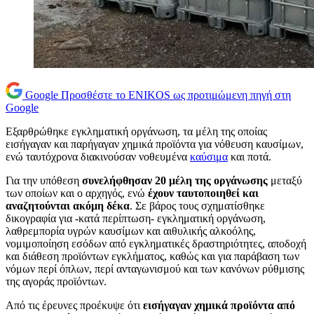
Google
Προσθέστε το ENIKOS ως προτιμώμενη πηγή στη
Google
Εξαρθρώθηκε εγκληματική οργάνωση, τα μέλη της οποίας
εισήγαγαν και παρήγαγαν χημικά προϊόντα για νόθευση καυσίμων,
ενώ ταυτόχρονα διακινούσαν νοθευμένα
καύσιμα
και ποτά.
Για την υπόθεση
συνελήφθησαν 20 μέλη της οργάνωσης
μεταξύ
των οποίων και ο αρχηγός, ενώ
έχουν ταυτοποιηθεί και
αναζητούνται ακόμη δέκα
. Σε βάρος τους σχηματίσθηκε
δικογραφία για -κατά περίπτωση- εγκληματική οργάνωση,
λαθρεμπορία υγρών καυσίμων και αιθυλικής αλκοόλης,
νομιμοποίηση εσόδων από εγκληματικές δραστηριότητες, αποδοχή
και διάθεση προϊόντων εγκλήματος, καθώς και για παράβαση των
νόμων περί όπλων, περί ανταγωνισμού και των κανόνων ρύθμισης
της αγοράς προϊόντων.
Από τις έρευνες προέκυψε ότι
εισήγαγαν χημικά προϊόντα από