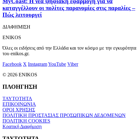
MyCoast: Η νέα ψηφιακή εφαρμογή για να
καταγγέλλουν οι πολίτες παρανομίες στις παραλίες –
Πώς λειτουργεί
ΔΙΑΦΗΜΙΣΗ
ENIKOS
Όλες οι ειδήσεις από την Ελλάδα και τον κόσμο με την εγκυρότητα
του enikos.gr.
Facebook
X
Instagram
YouTube
Viber
© 2026 ENIKOS
ΠΛΟΗΓΗΣΗ
ΤΑΥΤΟΤΗΤΑ
ΕΠΙΚΟΙΝΩΝΙΑ
ΟΡΟΙ ΧΡΗΣΗΣ
ΠΟΛΙΤΙΚΗ ΠΡΟΣΤΑΣΙΑΣ ΠΡΟΣΩΠΙΚΩΝ ΔΕΔΟΜΕΝΩΝ
ΠΟΛΙΤΙΚΗ COOKIES
Κρατική Διαφήμιση
ΤΑΥΤΟΤΗΤΑ