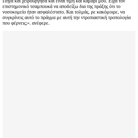
Πήγα και χειρούργησα και είναι τιμή και καμάρι μου. Είχα τον
επιστημονικό τσαμπουκά να αποδείξω δια της πράξης ότι το
νοσοκομείο ήταν ασφαλέστατο. Και τολμάς, ρε κακόμοιρε, να
συγκρίνεις αυτό το πράγμα με αυτή την ντροπιαστική τροπολογία
που φέρνεις;». ανέφερε.