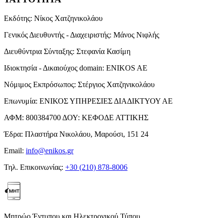
Εκδότης:
Νίκος Χατζηνικολάου
Γενικός Διευθυντής - Διαχειριστής:
Μάνος Νιφλής
Διευθύντρια Σύνταξης:
Στεφανία Κασίμη
Ιδιοκτησία - Δικαιούχος domain:
ENIKOS AE
Νόμιμος Εκπρόσωπος:
Στέργιος Χατζηνικολάου
Επωνυμία:
ΕΝΙΚΟΣ ΥΠΗΡΕΣΙΕΣ ΔΙΑΔΙΚΤΥΟΥ ΑΕ
ΑΦΜ:
800384700
ΔΟΥ:
ΚΕΦΟΔΕ ΑΤΤΙΚΗΣ
Έδρα:
Πλαστήρα Νικολάου, Μαρούσι, 151 24
Email:
info@enikos.gr
Τηλ. Επικοινωνίας:
+30 (210) 878-8006
Μητρώο Έντυπου και Ηλεκτρονικού Τύπου