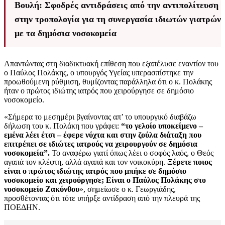
Βουλή: Σφοδρές αντιδράσεις από την αντιπολίτευση
στην τροπολογία για τη συνεργασία ιδιωτών γιατρών
με τα δημόσια νοσοκομεία
Απαντώντας στη διαδικτυακή επίθεση που εξαπέλυσε εναντίον του
ο Παύλος Πολάκης, ο υπουργός Υγείας υπερασπίστηκε την
προωθούμενη ρύθμιση, θυμίζοντας παράλληλα ότι ο κ. Πολάκης
ήταν ο πρώτος ιδιώτης ιατρός που χειρούργησε σε δημόσιο
νοσοκομείο.
«Σήμερα το μεσημέρι βγαίνοντας απ’ το υπουργικό διαβάζω
δήλωση του κ. Πολάκη που γράφει:
“το γελοίο υποκείμενο –
εμένα λέει έτσι – έφερε νύχτα και στην ζούλα διάταξη που
επιτρέπει σε ιδιώτες ιατρούς να χειρουργούν σε δημόσια
νοσοκομεία”.
Το αναφέρω γιατί όπως λέει ο σοφός λαός, ο Θεός
αγαπά τον κλέφτη, αλλά αγαπά και τον νοικοκύρη.
Ξέρετε ποιος
είναι ο πρώτος ιδιώτης ιατρός που μπήκε σε δημόσιο
νοσοκομείο και χειρούργησε; Είναι ο Παύλος Πολάκης στο
νοσοκομείο Ζακύνθου
», σημείωσε ο κ. Γεωργιάδης,
προσθέτοντας ότι τότε υπήρξε αντίδραση από την πλευρά της
ΠΟΕΔΗΝ.