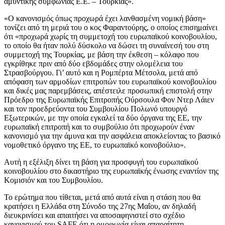
αμυντικής συμφωνίας Ε.Ε. – Τουρκίας».
«Ο κανονισμός όπως προχωρά έχει λανθασμένη νομική βάση»
τονίζει από τη μεριά του ο κος Φαραντούρης, ο οποίος επισημαίνει
ότι «προχωρά χωρίς τη συμμετοχή του ευρωπαϊκού κοινοβουλίου,
το οποίο θα ήταν πολύ δύσκολο να δώσει τη συναίνεσή του στη
συμμετοχή της Τουρκίας, με βάση την έκθεση – κόλαφο που
εγκρίθηκε πριν από δύο εβδομάδες στην ολομέλεια του
Στρασβούργου. Γι’ αυτό και η Ρομπέρτα Μέτσολα, μετά από
απόφαση των αρμοδίων επιτροπών του ευρωπαϊκού κοινοβουλίου
και δικές μας παρεμβάσεις, απέστειλε προσωπική επιστολή στην
Πρόεδρο της Ευρωπαϊκής Επιτροπής Ούρσουλα Φον Ντερ Λάιεν
και τον προεδρεύοντα του Συμβουλίου Πολωνό υπουργό
Εξωτερικών, με την οποία εγκαλεί τα δύο όργανα της ΕΕ, την
ευρωπαϊκή επιτροπή και το συμβούλιο ότι προχωρούν έναν
κανονισμό για την άμυνα και την ασφάλεια αποκλείοντας το βασικό
νομοθετικό όργανο της ΕΕ, το ευρωπαϊκό κοινοβούλιο».
Αυτή η εξέλιξη δίνει τη βάση για προσφυγή του ευρωπαϊκού
κοινοβουλίου στο δικαστήριο της ευρωπαϊκής ένωσης εναντίον της
Κομισιόν και του Συμβουλίου.
Το ερώτημα που τίθεται, μετά από αυτά είναι η στάση που θα
κρατήσει η Ελλάδα στη Σύνοδο της 27ης Μαΐου, αν δηλαδή
διευκρινίσει και απαιτήσει να αποσαφηνιστεί στο σχέδιο
κανονισμού του SAFE ότι η ομοφωνία είναι απαραίτητη