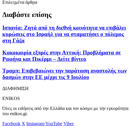
Επιλεγμένα άρθρα
Διαβάστε επίσης
Ισπανία: Ζητά από τη διεθνή κοινότητα να επιβάλει
κυρώσεις στο Ισραήλ για να σταματήσει ο πόλεμος
στη Γάζα
Κακοκαιρία εξπρές στην Αττική: Προβλήματα σε
Ραφήνα και Πικέρμι – Δείτε βίντεο
Τραμπ: Επιβεβαιώνει την παράταση αναστολής των
δασμών στην ΕΕ μέχρι τις 9 Ιουλίου
ΔΙΑΦΗΜΙΣΗ
ENIKOS
Όλες οι ειδήσεις από την Ελλάδα και τον κόσμο με την εγκυρότητα
του enikos.gr.
Facebook
X
Instagram
YouTube
Viber