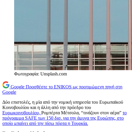
Φωτογραφία: Unsplash.com
Google
Προσθέστε το ENIKOS ως προτιμώμενη πηγή στη
Google
Δύο επιστολές, η μία από την νομική υπηρεσία του Ευρωπαϊκού
Κοινοβουλίου και η άλλη από την πρόεδρο του
Ευρωκοινοβουλίου,
Ρομπέρτα Μέτσολα, “τινάζουν στον αέρα”
το
πρόγραμμα SAFE των 150 δισ. για την άμυνα της Ευρώπης, στο
οποίο μπαίνει από την πίσω πόρτα η Τουρκία.