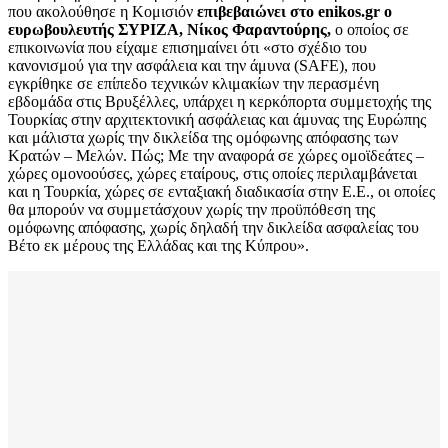
που ακολούθησε η Κομισιόν
επιβεβαιώνει στο enikos.gr ο
ευρωβουλευτής ΣΥΡΙΖΑ, Νίκος Φαραντούρης,
ο οποίος σε
επικοινωνία που είχαμε επισημαίνει ότι «στο σχέδιο του
κανονισμού για την ασφάλεια και την άμυνα (SAFE), που
εγκρίθηκε σε επίπεδο τεχνικών κλιμακίων την περασμένη
εβδομάδα στις Βρυξέλλες, υπάρχει η κερκόπορτα συμμετοχής της
Τουρκίας στην αρχιτεκτονική ασφάλειας και άμυνας της Ευρώπης
και μάλιστα χωρίς την δικλείδα της ομόφωνης απόφασης των
Κρατών – Μελών. Πώς; Με την αναφορά σε χώρες ομοϊδεάτες –
χώρες ομονοούσες, χώρες εταίρους, στις οποίες περιλαμβάνεται
και η Τουρκία, χώρες σε ενταξιακή διαδικασία στην Ε.Ε., οι οποίες
θα μπορούν να συμμετάσχουν χωρίς την προϋπόθεση της
ομόφωνης απόφασης, χωρίς δηλαδή την δικλείδα ασφαλείας του
Βέτο εκ μέρους της Ελλάδας και της Κύπρου».