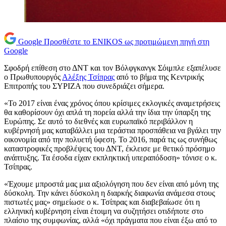
Google
Προσθέστε το ENIKOS ως προτιμώμενη πηγή στη
Google
Σφοδρή επίθεση στο ΔΝΤ και τον Βόλφγκανγκ Σόιμπλε εξαπέλυσε
ο Πρωθυπουργός
Αλέξης Τσίπρας
από το βήμα της Κεντρικής
Επιτροπής του ΣΥΡΙΖΑ που συνεδριάζει σήμερα.
«Το 2017 είναι ένας χρόνος όπου κρίσιμες εκλογικές αναμετρήσεις
θα καθορίσουν όχι απλά τη πορεία αλλά την ίδια την ύπαρξη της
Ευρώπης. Σε αυτό το διεθνές και ευρωπαϊκό περιβάλλον η
κυβέρνησή μας καταβάλλει μια τεράστια προσπάθεια να βγάλει την
οικονομία από την πολυετή ύφεση. Το 2016, παρά τις ως συνήθως
καταστροφικές προβλέψεις του ΔΝΤ, έκλεισε με θετικό πρόσημο
ανάπτυξης. Τα έσοδα είχαν εκπληκτική υπεραπόδοση» τόνισε ο κ.
Τσίπρας.
«Έχουμε μπροστά μας μια αξιολόγηση που δεν είναι από μόνη της
δύσκολη. Την κάνει δύσκολη η διαρκής διαφωνία ανάμεσα στους
πιστωτές μας» σημείωσε ο κ. Τσίπρας και διαβεβαίωσε ότι η
ελληνική κυβέρνηση είναι έτοιμη να συζητήσει οτιδήποτε στο
πλαίσιο της συμφωνίας, αλλά «όχι πράγματα που είναι έξω από το