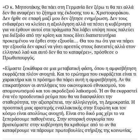
«Ο κ. Μητσοτάκης θα πάει στη Γερμανία δεν ξέρω τι θα πει αλλά
δεν θα αναφέρει το ζήτημα της έκδοσης του κ. Χριστοφοράκου.
Δεν ήρθε σε επαφή μαζί μου δεν ζήτησε ενημέρωση. Δεν τους
ενδιαφέρει να κλείσει η αξιολόγηση αλλά να πέσει η κυβέρνηση
για να έρθουν αυτοί στα πράγματα Να λάβει υπόψη ποιος παλεύει
για διέξοδο από την κρίση και ποιος δίνει διαπιστευτήρια
προκειμένου να έρθει στην εξουσία… Θα του πω ότι για να πάρει
την εξουσία δεν αρκεί να γίνει αρεστός στους δανειστές αλλά στον
ελληνικό λαό και αυτό δεν θα το καταφέρει», πρόσθεσε ο
Πρωθυπουργός.
«Είμαστε ξεκάθαρα σε μια μεταβατική φάση, όπου η αμφισβήτηση
εκφράζεται πλέον ανοιχτά. Και το ερώτημα που εκφράζεται είναι τι
χαρακτήρα και τι πρόσημο θα πάρει αυτή η αμφισβήτηση. Αν θα
επικρατήσουν οι αντιλήψεις του οικονομικού εθνικισμού, του
απομονωτισμού και του ακροδεξιού λαϊκισμού. Ή αν θα εκφραστεί
ένα νέο προοδευτικό ρεύμα που θα να διασφαλίσει την
σταθερότητα, την αξιοπρέπεια, την αλληλεγγύη, τη Δημοκρατία. Η
προοπτική μιας αριστερής εναλλακτικής στην Ευρώπη και τον
κόσμο είναι απολύτως ανοιχτή. Είναι στο δικό μας χέρι το να
ξεπεράσουμε παθογένειες. Στην ιστορική συγκυρία που
βρισκόμαστε στην κυβέρνηση θα κριθούμε από το αν θα
καταφέρουμε να πάρουμε πρωτοβουλίες στήριξης της κοινωνίας.