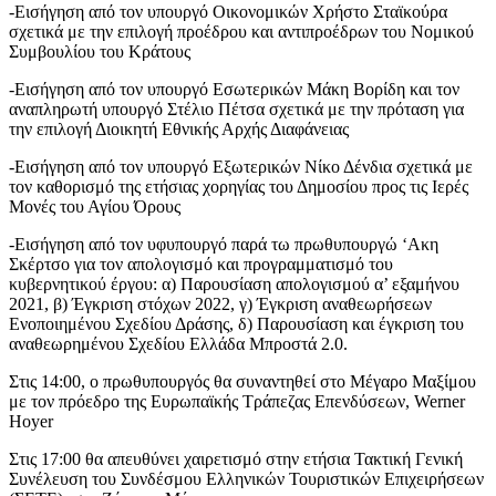
-Εισήγηση από τον υπουργό Οικονομικών Χρήστο Σταϊκούρα
σχετικά με την επιλογή προέδρου και αντιπροέδρων του Νομικού
Συμβουλίου του Κράτους
-Εισήγηση από τον υπουργό Εσωτερικών Μάκη Βορίδη και τον
αναπληρωτή υπουργό Στέλιο Πέτσα σχετικά με την πρόταση για
την επιλογή Διοικητή Εθνικής Αρχής Διαφάνειας
-Εισήγηση από τον υπουργό Εξωτερικών Νίκο Δένδια σχετικά με
τον καθορισμό της ετήσιας χορηγίας του Δημοσίου προς τις Ιερές
Μονές του Αγίου Όρους
-Εισήγηση από τον υφυπουργό παρά τω πρωθυπουργώ ‘Ακη
Σκέρτσο για τον απολογισμό και προγραμματισμό του
κυβερνητικού έργου: α) Παρουσίαση απολογισμού α’ εξαμήνου
2021, β) Έγκριση στόχων 2022, γ) Έγκριση αναθεωρήσεων
Ενοποιημένου Σχεδίου Δράσης, δ) Παρουσίαση και έγκριση του
αναθεωρημένου Σχεδίου Ελλάδα Μπροστά 2.0.
Στις 14:00, ο πρωθυπουργός θα συναντηθεί στο Μέγαρο Μαξίμου
με τον πρόεδρο της Ευρωπαϊκής Τράπεζας Επενδύσεων, Werner
Hoyer
Στις 17:00 θα απευθύνει χαιρετισμό στην ετήσια Τακτική Γενική
Συνέλευση του Συνδέσμου Ελληνικών Τουριστικών Επιχειρήσεων