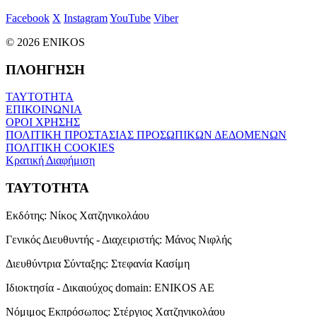
Facebook
X
Instagram
YouTube
Viber
© 2026 ENIKOS
ΠΛΟΗΓΗΣΗ
ΤΑΥΤΟΤΗΤΑ
ΕΠΙΚΟΙΝΩΝΙΑ
ΟΡΟΙ ΧΡΗΣΗΣ
ΠΟΛΙΤΙΚΗ ΠΡΟΣΤΑΣΙΑΣ ΠΡΟΣΩΠΙΚΩΝ ΔΕΔΟΜΕΝΩΝ
ΠΟΛΙΤΙΚΗ COOKIES
Κρατική Διαφήμιση
ΤΑΥΤΟΤΗΤΑ
Εκδότης:
Νίκος Χατζηνικολάου
Γενικός Διευθυντής - Διαχειριστής:
Μάνος Νιφλής
Διευθύντρια Σύνταξης:
Στεφανία Κασίμη
Ιδιοκτησία - Δικαιούχος domain:
ENIKOS AE
Νόμιμος Εκπρόσωπος:
Στέργιος Χατζηνικολάου