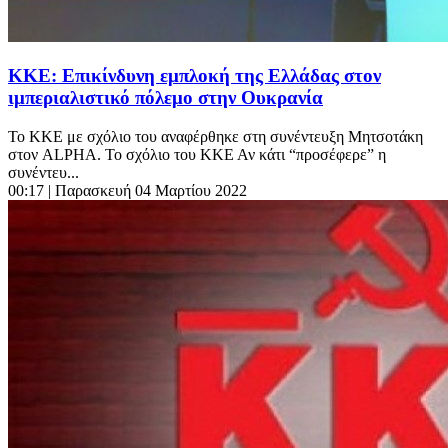
ΚΚΕ: Επικίνδυνη εμπλοκή της Ελλάδας στον
ιμπεριαλιστικό πόλεμο στην Ουκρανία
Το ΚΚΕ με σχόλιο του αναφέρθηκε στη συνέντευξη Μητσοτάκη
στον ALPHA. Το σχόλιο του ΚΚΕ Αν κάτι “προσέφερε” η
συνέντευ...
00:17
| Παρασκευή 04 Μαρτίου 2022