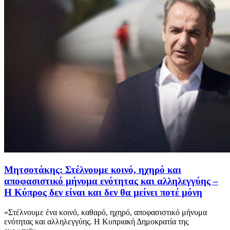
Μητσοτάκης: Στέλνουμε κοινό, ηχηρό και
αποφασιστικό μήνυμα ενότητας και αλληλεγγύης –
Η Κύπρος δεν είναι και δεν θα μείνει ποτέ μόνη
«Στέλνουμε ένα κοινό, καθαρό, ηχηρό, αποφασιστικό μήνυμα
ενότητας και αλληλεγγύης. Η Κυπριακή Δημοκρατία της