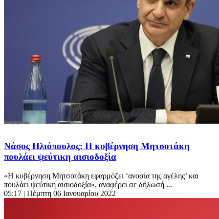
Νάσος Ηλιόπουλος: Η κυβέρνηση Μητσοτάκη
πουλάει ψεύτικη αισιοδοξία
«Η κυβέρνηση Μητσοτάκη εφαρμόζει ‘ανοσία της αγέλης’ και
πουλάει ψεύτικη αισιοδοξία», αναφέρει σε δήλωσή ...
05:17
| Πέμπτη 06 Ιανουαρίου 2022