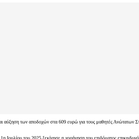
ται αύξηση των αποδοχών στα 609 ευρώ για τους μαθητές Ανώτατων Σ
 1η Ιουλίου του 2025 ξεκίνησε η χορήγηση του επιδόματος επικινδυνό