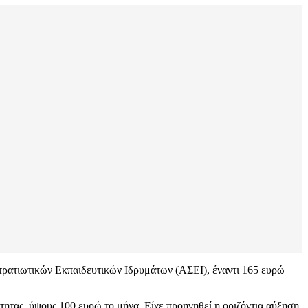
τρατιωτικών Εκπαιδευτικών Ιδρυμάτων (ΑΣΕΙ), έναντι 165 ευρώ
τητας, ύψους 100 ευρώ το μήνα. Είχε προηγηθεί η οριζόντια αύξηση