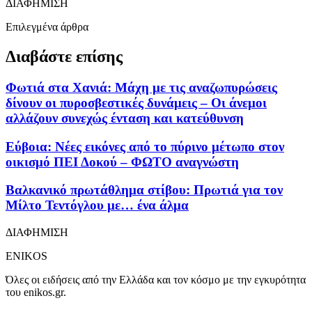
ΔΙΑΦΗΜΙΣΗ
Επιλεγμένα άρθρα
Διαβάστε επίσης
Φωτιά στα Χανιά: Μάχη με τις αναζωπυρώσεις
δίνουν οι πυροσβεστικές δυνάμεις – Οι άνεμοι
αλλάζουν συνεχώς ένταση και κατεύθυνση
Εύβοια: Νέες εικόνες από το πύρινο μέτωπο στον
οικισμό ΠΕΙ Δοκού – ΦΩΤΟ αναγνώστη
Βαλκανικό πρωτάθλημα στίβου: Πρωτιά για τον
Μίλτο Τεντόγλου με… ένα άλμα
ΔΙΑΦΗΜΙΣΗ
ENIKOS
Όλες οι ειδήσεις από την Ελλάδα και τον κόσμο με την εγκυρότητα
του enikos.gr.