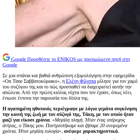
Google
Προσθέστε το ENIKOS ως προτιμώμενη πηγή στη
Google
Σε μια σπάνια και βαθιά ανθρώπινη εξομολόγηση στην εφημερίδα
«On Time Σαββατοκύριακο», η
Ελένη Φίλιππα
μίλησε για τον χαμό
του συζύγου της και το πώς προσπαθεί να διαχειριστεί αυτήν την
απώλεια. Από την πρώτη κιόλας νύχτα που τον έχασε, όπως λέει,
ένιωσε έντονα την παρουσία του δίπλα της.
Η αγαπημένη ηθοποιός περιέγραψε με λόγια γεμάτα συγκίνηση
την κοινή της ζωή με τον σύζυγό της, Τάκη, με τον οποίο ήταν
μαζί για είκοσι χρόνια
. «
Μεγάλη πληγή. Ήταν ένας υπέροχος
άντρας, ο Τάκης μου. Παντρευτήκαμε και ζήσαμε 20 ονειρεμένα
χρόνια. Ήταν μεγάλη ευλογία
»,
ανέφερε χαρακτηριστικά
.