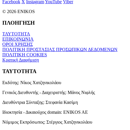
Facebook
X
Instagram
YouTube
Viber
© 2026 ENIKOS
ΠΛΟΗΓΗΣΗ
ΤΑΥΤΟΤΗΤΑ
ΕΠΙΚΟΙΝΩΝΙΑ
ΟΡΟΙ ΧΡΗΣΗΣ
ΠΟΛΙΤΙΚΗ ΠΡΟΣΤΑΣΙΑΣ ΠΡΟΣΩΠΙΚΩΝ ΔΕΔΟΜΕΝΩΝ
ΠΟΛΙΤΙΚΗ COOKIES
Κρατική Διαφήμιση
ΤΑΥΤΟΤΗΤΑ
Εκδότης:
Νίκος Χατζηνικολάου
Γενικός Διευθυντής - Διαχειριστής:
Μάνος Νιφλής
Διευθύντρια Σύνταξης:
Στεφανία Κασίμη
Ιδιοκτησία - Δικαιούχος domain:
ENIKOS AE
Νόμιμος Εκπρόσωπος:
Στέργιος Χατζηνικολάου