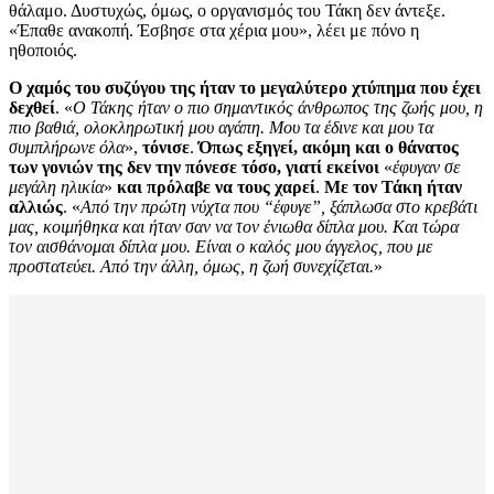
θάλαμο. Δυστυχώς, όμως, ο οργανισμός του Τάκη δεν άντεξε.
«Έπαθε ανακοπή. Έσβησε στα χέρια μου», λέει με πόνο η
ηθοποιός.
Ο χαμός του συζύγου της ήταν το μεγαλύτερο χτύπημα που έχει
δεχθεί
. «
Ο Τάκης ήταν ο πιο σημαντικός άνθρωπος της ζωής μου, η
πιο βαθιά, ολοκληρωτική μου αγάπη. Μου τα έδινε και μου τα
συμπλήρωνε όλα
»,
τόνισε
.
Όπως εξηγεί, ακόμη και ο θάνατος
των γονιών της δεν την πόνεσε τόσο, γιατί εκείνοι
«
έφυγαν σε
μεγάλη ηλικία
»
και πρόλαβε να τους χαρεί
.
Με τον Τάκη ήταν
αλλιώς
. «
Από την πρώτη νύχτα που “έφυγε”, ξάπλωσα στο κρεβάτι
μας, κοιμήθηκα και ήταν σαν να τον ένιωθα δίπλα μου. Και τώρα
τον αισθάνομαι δίπλα μου. Είναι ο καλός μου άγγελος, που με
προστατεύει. Από την άλλη, όμως, η ζωή συνεχίζεται.
»