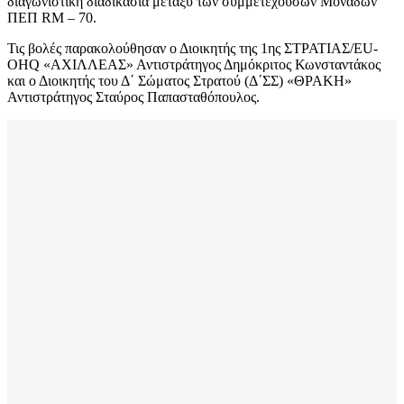
διαγωνιστική διαδικασία μεταξύ των συμμετεχουσών Μονάδων
ΠΕΠ RM – 70.
Τις βολές παρακολούθησαν ο Διοικητής της 1ης ΣΤΡΑΤΙΑΣ/ΕU-
OHQ «ΑΧΙΛΛΕΑΣ» Αντιστράτηγος Δημόκριτος Κωνσταντάκος
και ο Διοικητής του Δ΄ Σώματος Στρατού (Δ΄ΣΣ) «ΘΡΑΚΗ»
Αντιστράτηγος Σταύρος Παπασταθόπουλος.