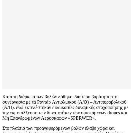
Κατά τη διάρκεια των βολών δόθηκε ιδιαίτερη βαρύτητα στη
συνεργασία με τα Ραντάρ Aντιολμικού (Α/Ο) – Αντιπυροβολικού
(Α/Π), ενώ εκτελέστηκαν διαδικασίες δυναμικής στοχοποίησης με
την εκμετάλλευση των δυνατοτήτων των υφιστάμενων
drones
και
Μη Επανδρωμένων Αεροσκαφών «SPERWER».
Στο πλαίσιο των προαναφερόμενων βολών έλαβε χώρα και