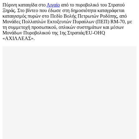
Πύρινη καταιγίδα στο
Αιγαίο
από το πυροβολικό του Στρατού
Ξηράς. Στο βίντεο που έδωσε στη δημοσιότητα καταγράφεται
καταιγισμός πυρών στο Πεδίο Βολής Πετρωτών Ροδόπης, από
Μονάδες Πολλαπλών Εκτοξευτών Πυραύλων (ΠΕΠ) RΜ-70, με
τη συμμετοχή προσωπικού, οπλικών συστημάτων και μέσων
Μονάδων Πυροβολικού της 1ης Στρατιάς/EU-OHQ
«ΑΧΙΛΛΕΑΣ».