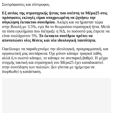
Συντρόφισσες και σύντροφοι,
Εξ αιτίας της στρατηγικής ήττας που υπέστη το Μέρα25 στις
πρόσφατες εκλογές είμαι υποχρεωμένη να ζητήσω την
σύγκληση έκτακτου συνεδρίου
. Ακόμη και να ήμασταν τώρα
στην Βουλή με 3.5%, εγώ θα το θεωρούσα στρατηγική ήττα. Μετά
τα τόσα εγκλήματα που διέπραξε η ΝΔ, το ποσοστό μας έπρεπε να
είναι τουλάχιστον 5%.
Το έκτακτο συνέδριο πρέπει να
αποτυπώσει νέες θέσεις και νέα ιδεολογική ταυτότητα.
Οφείλουμε να παραδεχτούμε την ιδεολογική, προγραμματική, και
οργανωτική μας ανεπάρκεια. Όχι μόνον κάναμε τραγικά λάθη,
αλλά ό,τι σωστό κάναμε, το κάναμε σε ανεπαρκή βαθμό. Η μέχρι
στιγμής τακτική και στρατηγική του Μέρα25 έχει καταδικαστεί
στην συνείδηση των πολιτών. Δεν γίνεται με ημίμετρα να
διορθωθεί η κατάσταση.