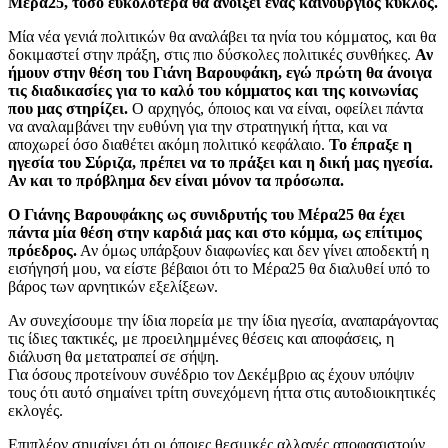
Μέρα25, τόσο ευκολότερα θα ανοίξει ένας καινούργιος κύκλος.
Μία νέα γενιά πολιτικών θα αναλάβει τα ηνία του κόμματος, και θα
δοκιμαστεί στην πράξη, στις πιο δύσκολες πολιτικές συνθήκες.
Αν
ήμουν στην θέση του Γιάνη Βαρουφάκη, εγώ πρώτη θα άνοιγα
τις διαδικασίες για το καλό του κόμματος και της κοινωνίας
που μας στηρίζει.
Ο αρχηγός, όποιος και να είναι, οφείλει πάντα
να αναλαμβάνει την ευθύνη για την στρατηγική ήττα, και να
αποχωρεί όσο διαθέτει ακόμη πολιτικό κεφάλαιο.
Το έπραξε η
ηγεσία του Σύριζα, πρέπει να το πράξει και η δική μας ηγεσία.
Αν και το πρόβλημα δεν είναι μόνον τα πρόσωπα.
Ο Γιάνης Βαρουφάκης ως συνιδρυτής του Μέρα25 θα έχει
πάντα μία θέση στην καρδιά μας και στο κόμμα, ως επίτιμος
πρόεδρος.
Αν όμως υπάρξουν διαφωνίες και δεν γίνει αποδεκτή η
εισήγησή μου, να είστε βέβαιοι ότι το Μέρα25 θα διαλυθεί υπό το
βάρος των αρνητικών εξελίξεων.
Αν συνεχίσουμε την ίδια πορεία με την ίδια ηγεσία, αναπαράγοντας
τις ίδιες τακτικές, με προειλημμένες θέσεις και αποφάσεις, η
διάλυση θα μετατραπεί σε σήψη.
Για όσους προτείνουν συνέδριο τον Δεκέμβριο ας έχουν υπόψιν
τους ότι αυτό σημαίνει τρίτη συνεχόμενη ήττα στις αυτοδιοικητικές
εκλογές.
Επιπλέον σημαίνει ότι οι όποιες θεσμικές αλλαγές αποφασιστούν