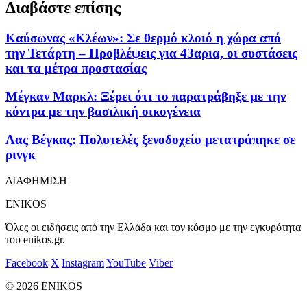
Διαβάστε επίσης
Καύσωνας «Κλέων»: Σε θερμό κλοιό η χώρα από
την Τετάρτη – Προβλέψεις για 43αρια, οι συστάσεις
και τα μέτρα προστασίας
Μέγκαν Μαρκλ: Ξέρει ότι το παρατράβηξε με την
κόντρα με την βασιλική οικογένεια
Λας Βέγκας: Πολυτελές ξενοδοχείο μετατράπηκε σε
ρινγκ
ΔΙΑΦΗΜΙΣΗ
ENIKOS
Όλες οι ειδήσεις από την Ελλάδα και τον κόσμο με την εγκυρότητα
του enikos.gr.
Facebook
X
Instagram
YouTube
Viber
© 2026 ENIKOS