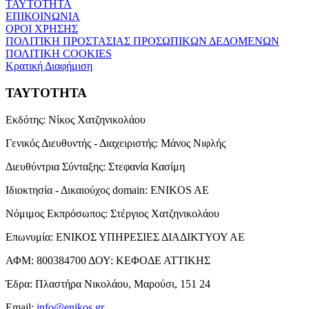
ΤΑΥΤΟΤΗΤΑ
ΕΠΙΚΟΙΝΩΝΙΑ
ΟΡΟΙ ΧΡΗΣΗΣ
ΠΟΛΙΤΙΚΗ ΠΡΟΣΤΑΣΙΑΣ ΠΡΟΣΩΠΙΚΩΝ ΔΕΔΟΜΕΝΩΝ
ΠΟΛΙΤΙΚΗ COOKIES
Κρατική Διαφήμιση
ΤΑΥΤΟΤΗΤΑ
Εκδότης:
Νίκος Χατζηνικολάου
Γενικός Διευθυντής - Διαχειριστής:
Μάνος Νιφλής
Διευθύντρια Σύνταξης:
Στεφανία Κασίμη
Ιδιοκτησία - Δικαιούχος domain:
ENIKOS AE
Νόμιμος Εκπρόσωπος:
Στέργιος Χατζηνικολάου
Επωνυμία:
ΕΝΙΚΟΣ ΥΠΗΡΕΣΙΕΣ ΔΙΑΔΙΚΤΥΟΥ ΑΕ
ΑΦΜ:
800384700
ΔΟΥ:
ΚΕΦΟΔΕ ΑΤΤΙΚΗΣ
Έδρα:
Πλαστήρα Νικολάου, Μαρούσι, 151 24
Email:
info@enikos.gr