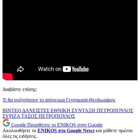
Διαβάστε επίσης:
Τι θα συζητήσουν το απόγευμα Γεννηματά-Θεοδωράκης
ΒΙΝΤΕΟ
ΔΑΝΕΙΣΤΕΣ
ΕΘΝΙΚΗ ΣΥΝΤΑΞΗ
ΠΕΤΡΟΠΟΥΛΟΣ
ΣΥΡΙΖΑ
ΤΑΣΟΣ ΠΕΤΡΟΠΟΥΛΟΣ
Google
Προσθέστε το ENIKOS στην Google
Ακολουθήστε το
ENIKOS στο Google News
και μάθετε πρώτοι
όλες τις ειδήσεις.