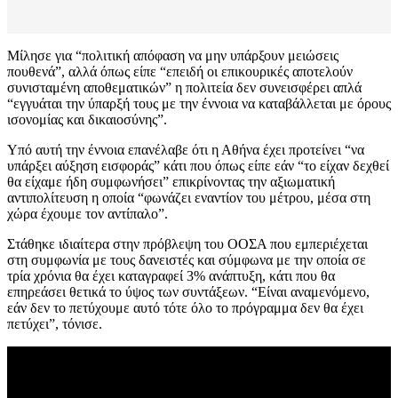
Μίλησε για “πολιτική απόφαση να μην υπάρξουν μειώσεις
πουθενά”, αλλά όπως είπε “επειδή οι επικουρικές αποτελούν
συνισταμένη αποθεματικών” η πολιτεία δεν συνεισφέρει απλά
“εγγυάται την ύπαρξή τους με την έννοια να καταβάλλεται με όρους
ισονομίας και δικαιοσύνης”.
Υπό αυτή την έννοια επανέλαβε ότι η Αθήνα έχει προτείνει “να
υπάρξει αύξηση εισφοράς” κάτι που όπως είπε εάν “το είχαν δεχθεί
θα είχαμε ήδη συμφωνήσει” επικρίνοντας την αξιωματική
αντιπολίτευση η οποία “φωνάζει εναντίον του μέτρου, μέσα στη
χώρα έχουμε τον αντίπαλο”.
Στάθηκε ιδιαίτερα στην πρόβλεψη του ΟΟΣΑ που εμπεριέχεται
στη συμφωνία με τους δανειστές και σύμφωνα με την οποία σε
τρία χρόνια θα έχει καταγραφεί 3% ανάπτυξη, κάτι που θα
επηρεάσει θετικά το ύψος των συντάξεων. “Είναι αναμενόμενο,
εάν δεν το πετύχουμε αυτό τότε όλο το πρόγραμμα δεν θα έχει
πετύχει”, τόνισε.