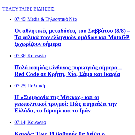
ΤΕΛΕΥΤΑΙΕΣ ΕΙΔΗΣΕΙΣ
07:45
| Media & Τηλεοπτικά Νέα
Οι αθλητικές μεταδόσεις του Σαββάτου (8/8) –
Τα φιλικά των ελληνικών ομάδων και MotoGP
ξεχωρίζουν σήμερα
07:36
| Κοινωνία
Πολύ υψηλός κίνδυνος πυρκαγιάς σήμερα –
Red Code σε Κρήτη, Χίο, Σάμο και Ικαρία
07:25
| Πολιτική
Η «Συμφωνία της Μέκκας» και οι
γεωπολιτικοί τριγμοί: Πώς επηρεάζει την
Ελλάδα, το Ισραήλ και το Ιράν
07:14
| Κοινωνία
Καιρός: Έως 39 βαθμούς θα δείξει ο