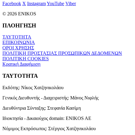
Facebook
X
Instagram
YouTube
Viber
© 2026 ENIKOS
ΠΛΟΗΓΗΣΗ
ΤΑΥΤΟΤΗΤΑ
ΕΠΙΚΟΙΝΩΝΙΑ
ΟΡΟΙ ΧΡΗΣΗΣ
ΠΟΛΙΤΙΚΗ ΠΡΟΣΤΑΣΙΑΣ ΠΡΟΣΩΠΙΚΩΝ ΔΕΔΟΜΕΝΩΝ
ΠΟΛΙΤΙΚΗ COOKIES
Κρατική Διαφήμιση
ΤΑΥΤΟΤΗΤΑ
Εκδότης:
Νίκος Χατζηνικολάου
Γενικός Διευθυντής - Διαχειριστής:
Μάνος Νιφλής
Διευθύντρια Σύνταξης:
Στεφανία Κασίμη
Ιδιοκτησία - Δικαιούχος domain:
ENIKOS AE
Νόμιμος Εκπρόσωπος:
Στέργιος Χατζηνικολάου