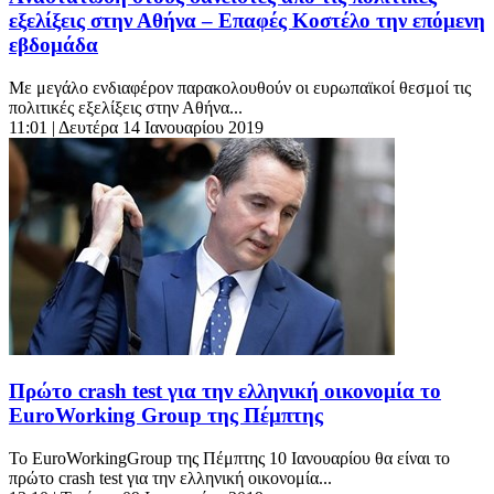
εξελίξεις στην Αθήνα – Επαφές Κοστέλο την επόμενη
εβδομάδα
Με μεγάλο ενδιαφέρον παρακολουθούν οι ευρωπαϊκοί θεσμοί τις
πολιτικές εξελίξεις στην Αθήνα...
11:01
| Δευτέρα 14 Ιανουαρίου 2019
Πρώτο crash test για την ελληνική οικονομία το
EuroWorking Group της Πέμπτης
Το EuroWorkingGroup της Πέμπτης 10 Ιανουαρίου θα είναι το
πρώτο crash test για την ελληνική οικονομία...