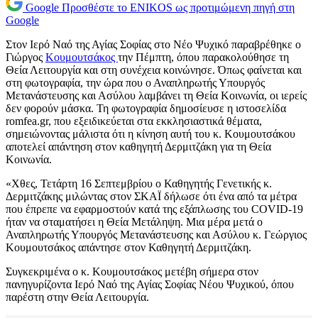
Google
Προσθέστε το ENIKOS ως προτιμώμενη πηγή στη
Google
Στον Ιερό Ναό της Αγίας Σοφίας στο Νέο Ψυχικό παραβρέθηκε ο
Γιώργος
Κουμουτσάκος
την Πέμπτη, όπου παρακολούθησε τη
Θεία Λειτουργία και στη συνέχεια κοινώνησε. Όπως φαίνεται και
στη φωτογραφία, την ώρα που ο Αναπληρωτής Υπουργός
Μετανάστευσης και Ασύλου λαμβάνει τη Θεία Κοινωνία, οι ιερείς
δεν φορούν μάσκα. Τη φωτογραφία δημοσίευσε η ιστοσελίδα
romfea.gr, που εξειδικεύεται στα εκκλησιαστικά θέματα,
σημειώνοντας μάλιστα ότι η κίνηση αυτή του κ. Κουμουτσάκου
αποτελεί απάντηση στον καθηγητή Δερμιτζάκη για τη Θεία
Κοινωνία.
«Χθες, Τετάρτη 16 Σεπτεμβρίου ο Καθηγητής Γενετικής κ.
Δερμιτζάκης μιλώντας στον ΣΚΑΪ δήλωσε ότι ένα από τα μέτρα
που έπρεπε να εφαρμοστούν κατά της εξάπλωσης του COVID-19
ήταν να σταματήσει η Θεία Μετάληψη. Μια μέρα μετά ο
Αναπληρωτής Υπουργός Μετανάστευσης και Ασύλου κ. Γεώργιος
Κουμουτσάκος απάντησε στον Καθηγητή Δερμιτζάκη.
Συγκεκριμένα ο κ. Κουμουτσάκος μετέβη σήμερα στον
πανηγυρίζοντα Ιερό Ναό της Αγίας Σοφίας Νέου Ψυχικού, όπου
παρέστη στην Θεία Λειτουργία.