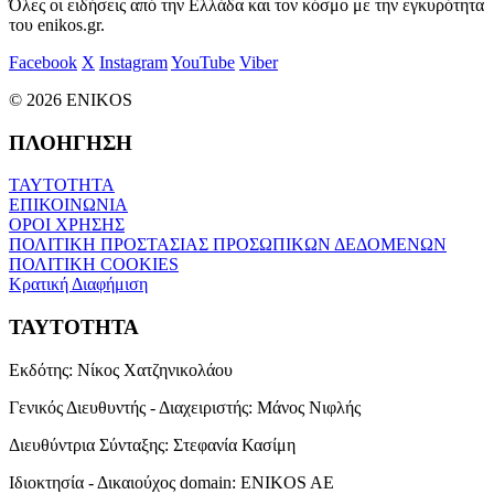
Όλες οι ειδήσεις από την Ελλάδα και τον κόσμο με την εγκυρότητα
του enikos.gr.
Facebook
X
Instagram
YouTube
Viber
© 2026 ENIKOS
ΠΛΟΗΓΗΣΗ
ΤΑΥΤΟΤΗΤΑ
ΕΠΙΚΟΙΝΩΝΙΑ
ΟΡΟΙ ΧΡΗΣΗΣ
ΠΟΛΙΤΙΚΗ ΠΡΟΣΤΑΣΙΑΣ ΠΡΟΣΩΠΙΚΩΝ ΔΕΔΟΜΕΝΩΝ
ΠΟΛΙΤΙΚΗ COOKIES
Κρατική Διαφήμιση
ΤΑΥΤΟΤΗΤΑ
Εκδότης:
Νίκος Χατζηνικολάου
Γενικός Διευθυντής - Διαχειριστής:
Μάνος Νιφλής
Διευθύντρια Σύνταξης:
Στεφανία Κασίμη
Ιδιοκτησία - Δικαιούχος domain:
ENIKOS AE