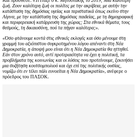
Και πρόσθεσε:
«Τι έταξε ο κ. Μητσοτάκης το 2019; Μια καλύτερη
ζωή. Ζουν καλύτερη ζωή οι πολίτες με την ακρίβεια, με αυτήν την
κατάσταση της δημόσιας υγείας και περιστατικά όπως εκείνο στην
Αίγινα, με την κατάσταση της δημόσιας παιδείας, με τη δημογραφική
και περιφερειακή κατάρρευση της χώρας; Στα εθνικά θέματα, τους
θεσμούς, τη δικαιοσύνη, πού τα πήγαν καλύτερα;».
«Όσο φτάνουμε κοντά στις εθνικές εκλογές και όσο μένουμε στη
γραμμή του αξιόπιστου συγκροτημένου λόγου απέναντι στη Νέα
Δημοκρατία, η άποψή μου είναι ότι η Νέα Δημοκρατία θα ηττηθεί.
Εάν στον χρόνο αυτό, αντί προτεραιότητα να έχει η πολιτική, τα
προβλήματα της κοινωνίας και οι λύσεις που προτείνουμε, ξεκινήσει
μια συζήτηση κουτσομπολιού και όχι επί της πολιτικής ουσίας,
νομίζω ότι εν τέλει πάλι ευνοείται η Νέα Δημοκρατία»
, ανέφερε ο
πρόεδρος του ΠΑΣΟΚ.