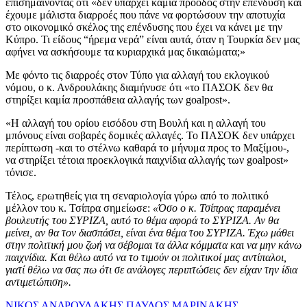
επισημαίνοντας ότι «δεν υπάρχει καμία πρόοδος στην επένδυση και
έχουμε μάλιστα διαρροές που πάνε να φορτώσουν την αποτυχία
στο οικονομικό σκέλος της επένδυσης που έχει να κάνει με την
Κύπρο. Τι είδους “ήρεμα νερά” είναι αυτά, όταν η Τουρκία δεν μας
αφήνει να ασκήσουμε τα κυριαρχικά μας δικαιώματα;»
Με φόντο τις διαρροές στον Τύπο για αλλαγή του εκλογικού
νόμου, ο κ. Ανδρουλάκης διαμήνυσε ότι «το ΠΑΣΟΚ δεν θα
στηρίξει καμία προσπάθεια αλλαγής των goalpost».
«Η αλλαγή του ορίου εισόδου στη Βουλή και η αλλαγή του
μπόνους είναι σοβαρές δομικές αλλαγές. Το ΠΑΣΟΚ δεν υπάρχει
περίπτωση -και το στέλνω καθαρά το μήνυμα προς το Μαξίμου-,
να στηρίξει τέτοια προεκλογικά παιχνίδια αλλαγής των goalpost»
τόνισε.
Τέλος, ερωτηθείς για τη σεναριολογία γύρω από το πολιτικό
μέλλον του κ. Τσίπρα σημείωσε:
«Όσο ο κ. Τσίπρας παραμένει
βουλευτής του ΣΥΡΙΖΑ, αυτό το θέμα αφορά το ΣΥΡΙΖΑ. Αν θα
μείνει, αν θα τον διασπάσει, είναι ένα θέμα του ΣΥΡΙΖΑ. Έχω μάθει
στην πολιτική μου ζωή να σέβομαι τα άλλα κόμματα και να μην κάνω
παιχνίδια. Και θέλω αυτό να το τιμούν οι πολιτικοί μας αντίπαλοι,
γιατί θέλω να σας πω ότι σε ανάλογες περιπτώσεις δεν είχαν την ίδια
αντιμετώπιση».
ΝΙΚΟΣ ΑΝΔΡΟΥΛΑΚΗΣ
ΠΑΥΛΟΣ ΜΑΡΙΝΑΚΗΣ