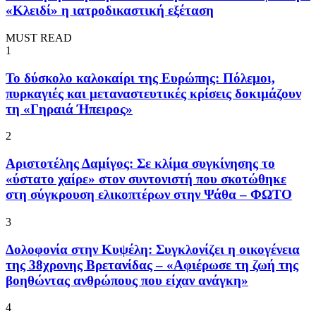
«Κλειδί» η ιατροδικαστική εξέταση
MUST READ
1
To δύσκολο καλοκαίρι της Ευρώπης: Πόλεμοι,
πυρκαγιές και μεταναστευτικές κρίσεις δοκιμάζουν
τη «Γηραιά Ήπειρος»
2
Αριστοτέλης Δαμίγος: Σε κλίμα συγκίνησης το
«ύστατο χαίρε» στον συντονιστή που σκοτώθηκε
στη σύγκρουση ελικοπτέρων στην Ψάθα – ΦΩΤΟ
3
Δολοφονία στην Κυψέλη: Συγκλονίζει η οικογένεια
της 38χρονης Βρετανίδας – «Αφιέρωσε τη ζωή της
βοηθώντας ανθρώπους που είχαν ανάγκη»
4