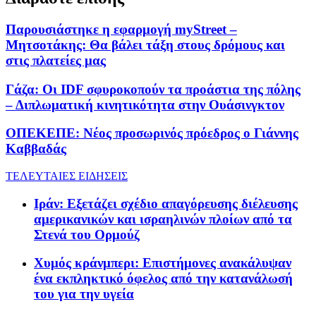
Παρουσιάστηκε η εφαρμογή myStreet –
Μητσοτάκης: Θα βάλει τάξη στους δρόμους και
στις πλατείες μας
Γάζα: Οι IDF σφυροκοπούν τα προάστια της πόλης
– Διπλωματική κινητικότητα στην Ουάσινγκτον
ΟΠΕΚΕΠΕ: Nέος προσωρινός πρόεδρος ο Γιάννης
Καββαδάς
ΤΕΛΕΥΤΑΙΕΣ ΕΙΔΗΣΕΙΣ
Ιράν: Εξετάζει σχέδιο απαγόρευσης διέλευσης
αμερικανικών και ισραηλινών πλοίων από τα
Στενά του Ορμούζ
Χυμός κράνμπερι: Επιστήμονες ανακάλυψαν
ένα εκπληκτικό όφελος από την κατανάλωσή
του για την υγεία