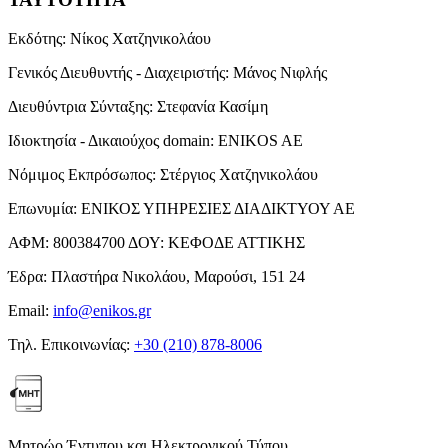
Εκδότης:
Νίκος Χατζηνικολάου
Γενικός Διευθυντής - Διαχειριστής:
Μάνος Νιφλής
Διευθύντρια Σύνταξης:
Στεφανία Κασίμη
Ιδιοκτησία - Δικαιούχος domain:
ENIKOS AE
Νόμιμος Εκπρόσωπος:
Στέργιος Χατζηνικολάου
Επωνυμία:
ΕΝΙΚΟΣ ΥΠΗΡΕΣΙΕΣ ΔΙΑΔΙΚΤΥΟΥ ΑΕ
ΑΦΜ:
800384700
ΔΟΥ:
ΚΕΦΟΔΕ ΑΤΤΙΚΗΣ
Έδρα:
Πλαστήρα Νικολάου, Μαρούσι, 151 24
Email:
info@enikos.gr
Τηλ. Επικοινωνίας:
+30 (210) 878-8006
Μητρώο Έντυπου και Ηλεκτρονικού Τύπου