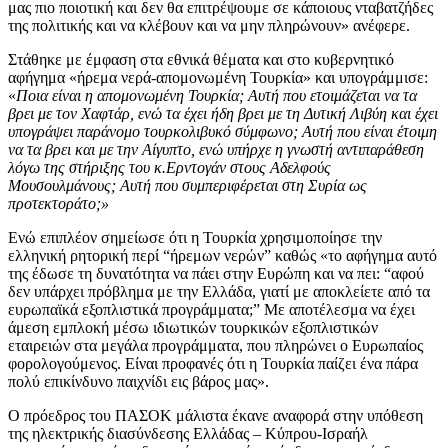
μας πιο ποιοτική και δεν θα επιτρέψουμε σε κάποιους νταβατζήδες
της πολιτικής και να κλέβουν και να μην πληρώνουν» ανέφερε.
Στάθηκε με έμφαση στα εθνικά θέματα και στο κυβερνητικό
αφήγημα «ήρεμα νερά-απομονωμένη Τουρκία» και υπογράμμισε:
«
Ποια είναι η απομονωμένη Τουρκία; Αυτή που ετοιμάζεται να τα
βρει με τον Χαφτάρ, ενώ τα έχει ήδη βρει με τη Δυτική Λιβύη και έχει
υπογράψει παράνομο τουρκολιβυκό σύμφωνο; Αυτή που είναι έτοιμη
να τα βρει και με την Αίγυπτο, ενώ υπήρχε η γνωστή αντιπαράθεση
λόγω της στήριξης του κ.Ερντογάν στους Αδελφούς
Μουσουλμάνους; Αυτή που συμπεριφέρεται στη Συρία ως
προτεκτοράτο;»
Ενώ επιπλέον σημείωσε ότι η Τουρκία χρησιμοποίησε την
ελληνική ρητορική περί “ήρεμων νερών” καθώς «το αφήγημα αυτό
της έδωσε τη δυνατότητα να πάει στην Ευρώπη και να πει: “αφού
δεν υπάρχει πρόβλημα με την Ελλάδα, γιατί με αποκλείετε από τα
ευρωπαϊκά εξοπλιστικά προγράμματα;” Με αποτέλεσμα να έχει
άμεση εμπλοκή μέσω ιδιωτικών τουρκικών εξοπλιστικών
εταιρειών στα μεγάλα προγράμματα, που πληρώνει ο Ευρωπαίος
φορολογούμενος. Είναι προφανές ότι η Τουρκία παίζει ένα πάρα
πολύ επικίνδυνο παιχνίδι εις βάρος μας».
Ο πρόεδρος του ΠΑΣΟΚ μάλιστα έκανε αναφορά στην υπόθεση
της ηλεκτρικής διασύνδεσης Ελλάδας – Κύπρου-Ισραήλ