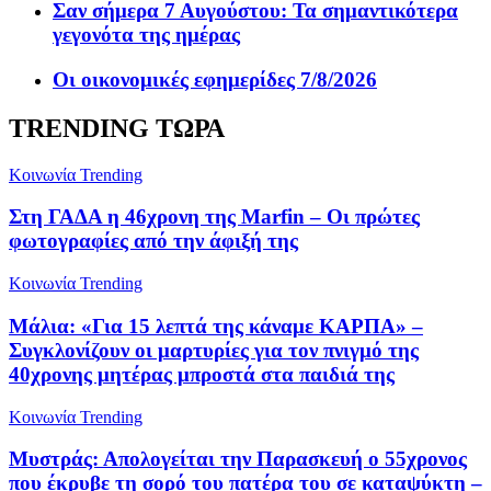
Σαν σήμερα 7 Αυγούστου: Τα σημαντικότερα
γεγονότα της ημέρας
Οι οικονομικές εφημερίδες 7/8/2026
TRENDING ΤΩΡΑ
Κοινωνία
Trending
Στη ΓΑΔΑ η 46χρονη της Marfin – Οι πρώτες
φωτογραφίες από την άφιξή της
Κοινωνία
Trending
Μάλια: «Για 15 λεπτά της κάναμε ΚΑΡΠΑ» –
Συγκλονίζουν οι μαρτυρίες για τον πνιγμό της
40χρονης μητέρας μπροστά στα παιδιά της
Κοινωνία
Trending
Μυστράς: Απολογείται την Παρασκευή ο 55χρονος
που έκρυβε τη σορό του πατέρα του σε καταψύκτη –