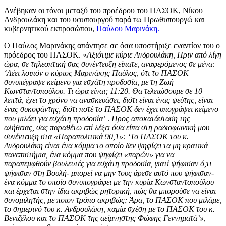
Ανέβηκαν οι τόνοι μεταξύ του προέδρου του ΠΑΣΟΚ, Νίκου
Ανδρουλάκη και του υφυπουργού παρά τω Πρωθυπουργώ και
κυβερνητικού εκπροσώπου,
Παύλου Μαρινάκη.
Ο Παύλος Μαρινάκης απάντησε σε όσα υποστήριξε εναντίον του ο
πρόεδρος του ΠΑΣΟΚ. «
Αξιότιμε κύριε Ανδρουλάκη, Πριν από λίγη
ώρα, σε τηλεοπτική σας συνέντευξη είπατε, αναφερόμενος σε μένα:
‘Λέει λοιπόν ο κύριος Μαρινάκης Παύλος, ότι το ΠΑΣΟΚ
συνυπέγραψε κείμενο για εσχάτη προδοσία, με τη Ζωή
Κωνσταντοπούλου. Τι ώρα είναι; 11:20. Θα τελειώσουμε σε 10
λεπτά, έχει το χρόνο να ανασκευάσει, διότι είναι ένας ψεύτης, είναι
ένας συκοφάντης, διότι ποτέ το ΠΑΣΟΚ δεν έχει υπογράψει κείμενο
που μιλάει για εσχάτη προδοσία’
.
Προς αποκατάσταση της
αλήθειας, σας παραθέτω επί λέξει όσα είπα στη ραδιοφωνική μου
συνέντευξη στα «Παραπολιτικά 90,1»: ‘Το ΠΑΣΟΚ του κ.
Ανδρουλάκη είναι ένα κόμμα το οποίο δεν ψηφίζει τα μη κρατικά
πανεπιστήμια, ένα κόμμα που ψηφίζει «παρών» για να
παραπεμφθούν βουλευτές για εσχάτη προδοσία, γιατί ψήφισαν ό,τι
ψήφισαν στη Βουλή- μπορεί να μην τους άρεσε αυτό που ψήφισαν-
ένα κόμμα το οποίο συνυπογράφει με την κυρία Κωνσταντοπούλου
και έρχεται στην ίδια ακριβώς ρητορική, πώς θα μπορούσε να είναι
συνομιλητής, με ποιον τρόπο ακριβώς; Άρα, το ΠΑΣΟΚ που μιλάμε,
το σημερινό του κ. Ανδρουλάκη, καμία σχέση με το ΠΑΣΟΚ του κ.
Βενιζέλου και το ΠΑΣΟΚ της αείμνηστης Φώφης Γεννηματά’»
,