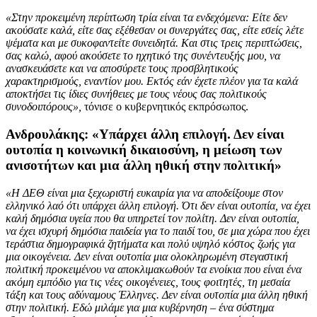
«Στην προκειμένη περίπτωση τρία είναι τα ενδεχόμενα: Είτε δεν
ακούσατε καλά, είτε σας εξέθεσαν οι συνεργάτες σας, είτε εσείς λέτε
ψέματα και με συκοφαντείτε συνειδητά. Και στις τρεις περιπτώσεις,
σας καλώ, αφού ακούσετε το ηχητικό της συνέντευξής μου, να
ανασκευάσετε και να αποσύρετε τους προσβλητικούς
χαρακτηρισμούς, εναντίον μου. Εκτός εάν έχετε πλέον για τα καλά
αποκτήσει τις ίδιες συνήθειες με τους νέους σας πολιτικούς
συνοδοιπόρους»,
τόνισε ο κυβερνητικός εκπρόσωπος.
Ανδρουλάκης: «Υπάρχει άλλη επιλογή. Δεν είναι
ουτοπία η κοινωνική δικαιοσύνη, η μείωση των
ανισοτήτων και μια άλλη ηθική στην πολιτική»
«Η ΔΕΘ είναι μια ξεχωριστή ευκαιρία για να αποδείξουμε στον
ελληνικό λαό ότι υπάρχει άλλη επιλογή. Ότι δεν είναι ουτοπία, να έχει
καλή δημόσια υγεία που θα υπηρετεί τον πολίτη. Δεν είναι ουτοπία,
να έχει ισχυρή δημόσια παιδεία για το παιδί του, σε μια χώρα που έχει
τεράστια δημογραφικά ζητήματα και πολύ υψηλό κόστος ζωής για
μια οικογένεια. Δεν είναι ουτοπία μια ολοκληρωμένη στεγαστική
πολιτική προκειμένου να αποκλιμακωθούν τα ενοίκια που είναι ένα
ακόμη εμπόδιο για τις νέες οικογένειες, τους φοιτητές, τη μεσαία
τάξη και τους αδύναμους Έλληνες. Δεν είναι ουτοπία μια άλλη ηθική
στην πολιτική. Εδώ μιλάμε για μια κυβέρνηση – ένα σύστημα