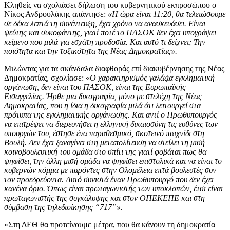
Κληθείς να σχολιάσει δήλωση του κυβερνητικού εκπροσώπου ο
Νίκος Ανδρουλάκης απάντησε:
«Η ώρα είναι 11:20, θα τελειώσουμε
σε δέκα λεπτά τη συνέντευξη, έχει χρόνο να ανασκευάσει. Είναι
ψεύτης και συκοφάντης, γιατί ποτέ το ΠΑΣΟΚ δεν έχει υπογράψει
κείμενο που μιλά για εσχάτη προδοσία. Και αυτό τι δείχνει; Την
ποιότητα και την τοξικότητα της Νέας Δημοκρατίας».
Μιλώντας για τα σκάνδαλα διαφθοράς επί διακυβέρνησης της Νέας
Δημοκρατίας, σχολίασε: «
Ο χαρακτηρισμός γαλάζια εγκληματική
οργάνωση, δεν είναι του ΠΑΣΟΚ, είναι της Ευρωπαϊκής
Εισαγγελίας. Ήρθε μια δικογραφία, μόνο με στελέχη της Νέας
Δημοκρατίας, που η ίδια η δικογραφία μιλά ότι λειτουργεί στα
πρότυπα της εγκληματικής οργάνωσης. Και αντί ο Πρωθυπουργός
να επιτρέψει να διερευνήσει η ελληνική δικαιοσύνη τις ευθύνες των
υπουργών του, έστησε ένα παραθεσμικό, σκοτεινό παιχνίδι στη
Βουλή. Δεν έχει ξαναγίνει στη μεταπολίτευση να στείλει τη μισή
κοινοβουλευτική του ομάδα στο σπίτι της γιατί φοβάται πως θα
ψηφίσει, την άλλη μισή ομάδα να ψηφίσει επιστολικά και να είναι το
κυβερνών κόμμα με παρόντες στην Ολομέλεια επτά βουλευτές συν
τον προεδρεύοντα. Αυτό συνιστά έναν Πρωθυπουργό που δεν έχει
κανένα όριο. Όπως είναι πρωταγωνιστής των υποκλοπών, έτσι είναι
πρωταγωνιστής της συγκάλυψης και στον ΟΠΕΚΕΠΕ και στη
σύμβαση της τηλεδιοίκησης “717”».
«Στη ΔΕΘ θα προτείνουμε μέτρα, που θα κάνουν τη δημοκρατία