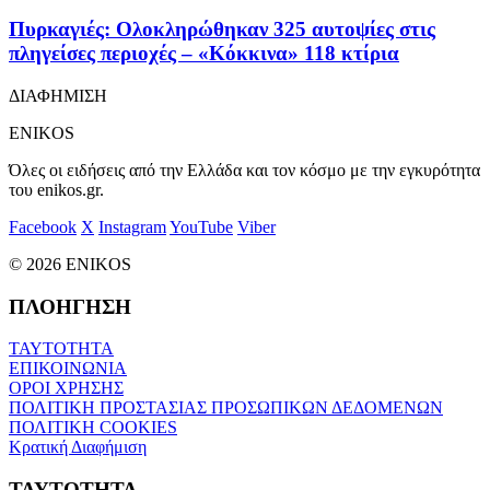
Πυρκαγιές: Ολοκληρώθηκαν 325 αυτοψίες στις
πληγείσες περιοχές – «Κόκκινα» 118 κτίρια
ΔΙΑΦΗΜΙΣΗ
ENIKOS
Όλες οι ειδήσεις από την Ελλάδα και τον κόσμο με την εγκυρότητα
του enikos.gr.
Facebook
X
Instagram
YouTube
Viber
© 2026 ENIKOS
ΠΛΟΗΓΗΣΗ
ΤΑΥΤΟΤΗΤΑ
ΕΠΙΚΟΙΝΩΝΙΑ
ΟΡΟΙ ΧΡΗΣΗΣ
ΠΟΛΙΤΙΚΗ ΠΡΟΣΤΑΣΙΑΣ ΠΡΟΣΩΠΙΚΩΝ ΔΕΔΟΜΕΝΩΝ
ΠΟΛΙΤΙΚΗ COOKIES
Κρατική Διαφήμιση
ΤΑΥΤΟΤΗΤΑ