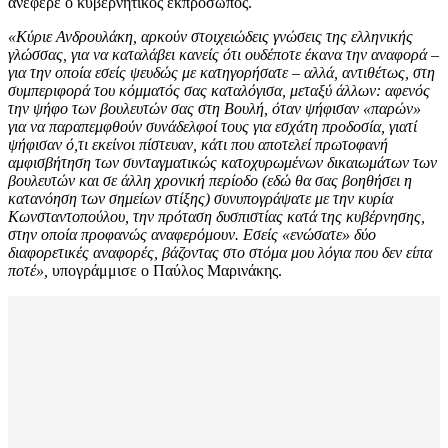
ανέφερε ο κυβερνητικός εκπρόσωπος.
«Κύριε Ανδρουλάκη, αρκούν στοιχειώδεις γνώσεις της ελληνικής
γλώσσας, για να καταλάβει κανείς ότι ουδέποτε έκανα την αναφορά –
για την οποία εσείς ψευδώς με κατηγορήσατε – αλλά, αντιθέτως, στη
συμπεριφορά του κόμματός σας καταλόγισα, μεταξύ άλλων: αφενός
την ψήφο των βουλευτών σας στη Βουλή, όταν ψήφισαν «παρών»
για να παραπεμφθούν συνάδελφοί τους για εσχάτη προδοσία, γιατί
ψήφισαν ό,τι εκείνοι πίστευαν, κάτι που αποτελεί πρωτοφανή
αμφισβήτηση των συνταγματικώς κατοχυρωμένων δικαιωμάτων των
βουλευτών και σε άλλη χρονική περίοδο (εδώ θα σας βοηθήσει η
κατανόηση των σημείων στίξης) συνυπογράψατε με την κυρία
Κωνσταντοπούλου, την πρόταση δυσπιστίας κατά της κυβέρνησης,
στην οποία προφανώς αναφερόμουν. Εσείς «ενώσατε» δύο
διαφορετικές αναφορές, βάζοντας στο στόμα μου λόγια που δεν είπα
ποτέ»,
υπογράμμισε ο Παύλος Μαρινάκης.