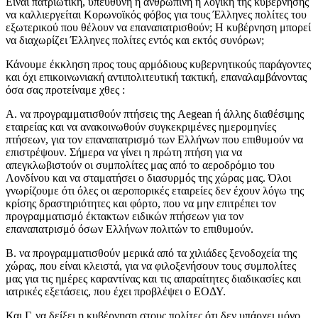
Είναι πατριωτική, υπεύθυνη ή ανθρώπινη η λογική της κυβέρνησης
να καλλιεργείται Κορωνοϊκός φόβος για τους Έλληνες πολίτες του
εξωτερικού που θέλουν να επαναπατρισθούν; Η κυβέρνηση μπορεί
να διαχωρίζει Έλληνες πολίτες εντός και εκτός συνόρων;
Κάνουμε έκκληση προς τους αρμόδιους κυβερνητικούς παράγοντες
και όχι επικοινωνιακή αντιπολιτευτική τακτική, επαναλαμβάνοντας
όσα σας προτείναμε χθες :
Α. να προγραμματισθούν πτήσεις της Aegean ή άλλης διαθέσιμης
εταιρείας και να ανακοινωθούν συγκεκριμένες ημερομηνίες
πτήσεων, για τον επαναπατρισμό των Ελλήνων που επιθυμούν να
επιστρέψουν. Σήμερα να γίνει η πρώτη πτήση για να
απεγκλωβιστούν οι συμπολίτες μας από το αεροδρόμιο του
Λονδίνου και να σταματήσει ο διασυρμός της χώρας μας. Όλοι
γνωρίζουμε ότι όλες οι αεροπορικές εταιρείες δεν έχουν λόγω της
κρίσης δραστηριότητες και φόρτο, που να μην επιτρέπει τον
προγραμματισμό έκτακτων ειδικών πτήσεων για τον
επαναπατρισμό όσων Ελλήνων πολιτών το επιθυμούν.
Β. να προγραμματισθούν μερικά από τα χιλιάδες ξενοδοχεία της
χώρας, που είναι κλειστά, για να φιλοξενήσουν τους συμπολίτες
μας για τις ημέρες καραντίνας και τις απαραίτητες διαδικασίες και
ιατρικές εξετάσεις, που έχει προβλέψει ο ΕΟΔΥ.
Και Γ. να δείξει η κυβέρνηση στους πολίτες ότι δεν υπάρχει μόνο