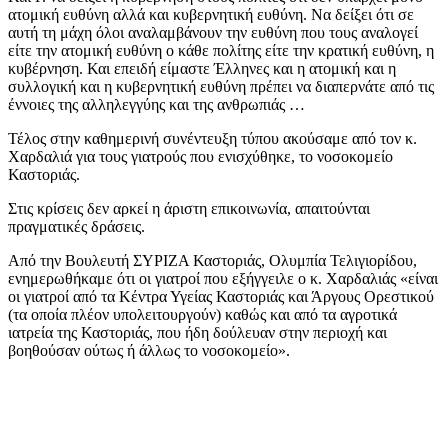
ατομική ευθύνη αλλά και κυβερνητική ευθύνη. Να δείξει ότι σε
αυτή τη μάχη όλοι αναλαμβάνουν την ευθύνη που τους αναλογεί
είτε την ατομική ευθύνη ο κάθε πολίτης είτε την κρατική ευθύνη, η
κυβέρνηση. Και επειδή είμαστε Έλληνες και η ατομική και η
συλλογική και η κυβερνητική ευθύνη πρέπει να διαπερνάτε από τις
έννοιες της αλληλεγγύης και της ανθρωπιάς …
Τέλος στην καθημερινή συνέντευξη τύπου ακούσαμε από τον κ.
Χαρδαλιά για τους γιατρούς που ενισχύθηκε, το νοσοκομείο
Καστοριάς.
Στις κρίσεις δεν αρκεί η άριστη επικοινωνία, απαιτούνται
πραγματικές δράσεις.
Από την Βουλευτή ΣΥΡΙΖΑ Καστοριάς, Ολυμπία Τελιγιορίδου,
ενημερωθήκαμε ότι οι γιατροί που εξήγγειλε ο κ. Χαρδαλιάς «είναι
οι γιατροί από τα Κέντρα Υγείας Καστοριάς και Άργους Ορεστικού
(τα οποία πλέον υπολειτουργούν) καθώς και από τα αγροτικά
ιατρεία της Καστοριάς, που ήδη δούλευαν στην περιοχή και
βοηθούσαν ούτως ή άλλως το νοσοκομείο».