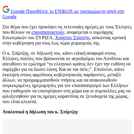
Google
Προσθέστε το ENIKOS ως προτιμώμενη πηγή στη
Google
Στο θέμα που έχει προκύψει τις τελευταίες ημέρες με τους Έλληνες
που θέλουν να
επαναπατριστούν
, αναφέρεται ο τομεάρχης
Εσωτερικών του ΣΥΡΙΖΑ,
Χρήστος Σπίρτζης
, ασκώντας κριτική
στην κυβέρνηση για τους έως τώρα χειρισμούς της.
Ο κ. Σπίρτζης, σε δήλωσή του, κάνει ειδική αναφορά στους
Έλληνες πολίτες που βρίσκονται σε αεροδρόμιο του Λονδίνου και
απευθύνει το ερώτημα “το ελληνικό κράτος δεν έχει την ευθύνη να
παρέμβει για να δώσει λύση; Και αν ναι πότε;”. Επιπλέον, κάνει
έκκληση στους αρμόδιους κυβερνητικούς παράγοντες, μεταξύ
άλλων, να προγραμματισθούν πτήσεις και να ανακοινωθούν
συγκεκριμένες ημερομηνίες για τον επαναπατρισμό των Ελλήνων
που επιθυμούν να επιστρέψουν στη χώρα και οι συμπολίτες μας να
φιλοξενηθούν για τις ημέρες καραντίνας σε ξενοδοχεία της χώρας,
που είναι κλειστά.
Αναλυτικά η δήλωση του κ. Σπίρτζη: