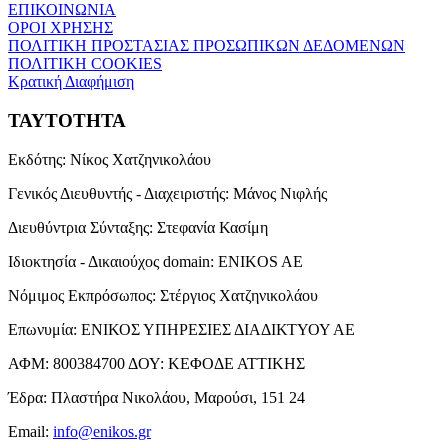
ΕΠΙΚΟΙΝΩΝΙΑ
ΟΡΟΙ ΧΡΗΣΗΣ
ΠΟΛΙΤΙΚΗ ΠΡΟΣΤΑΣΙΑΣ ΠΡΟΣΩΠΙΚΩΝ ΔΕΔΟΜΕΝΩΝ
ΠΟΛΙΤΙΚΗ COOKIES
Κρατική Διαφήμιση
ΤΑΥΤΟΤΗΤΑ
Εκδότης:
Νίκος Χατζηνικολάου
Γενικός Διευθυντής - Διαχειριστής:
Μάνος Νιφλής
Διευθύντρια Σύνταξης:
Στεφανία Κασίμη
Ιδιοκτησία - Δικαιούχος domain:
ENIKOS AE
Νόμιμος Εκπρόσωπος:
Στέργιος Χατζηνικολάου
Επωνυμία:
ΕΝΙΚΟΣ ΥΠΗΡΕΣΙΕΣ ΔΙΑΔΙΚΤΥΟΥ ΑΕ
ΑΦΜ:
800384700
ΔΟΥ:
ΚΕΦΟΔΕ ΑΤΤΙΚΗΣ
Έδρα:
Πλαστήρα Νικολάου, Μαρούσι, 151 24
Email:
info@enikos.gr