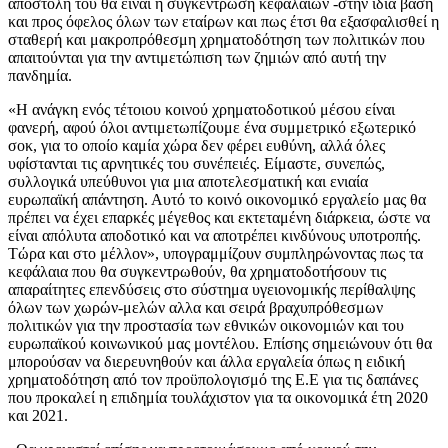
αποστολή του θα είναι η συγκέντρωση κεφαλαίων -στην ίδια βάση
και προς όφελος όλων των εταίρων και πως έτσι θα εξασφαλισθεί η
σταθερή και μακροπρόθεσμη χρηματοδότηση των πολιτικών που
απαιτούνται για την αντιμετώπιση των ζημιών από αυτή την
πανδημία.
«Η ανάγκη ενός τέτοιου κοινού χρηματοδοτικού μέσου είναι
φανερή, αφού όλοι αντιμετωπίζουμε ένα συμμετρικό εξωτερικό
σοκ, για το οποίο καμία χώρα δεν φέρει ευθύνη, αλλά όλες
υφίστανται τις αρνητικές του συνέπειές. Είμαστε, συνεπώς,
συλλογικά υπεύθυνοι για μια αποτελεσματική και ενιαία
ευρωπαϊκή απάντηση. Αυτό το κοινό οικονομικό εργαλείο μας θα
πρέπει να έχει επαρκές μέγεθος και εκτεταμένη διάρκεια, ώστε να
είναι απόλυτα αποδοτικό και να αποτρέπει κινδύνους υποτροπής.
Τώρα και στο μέλλον», υπογραμμίζουν συμπληρώνοντας πως τα
κεφάλαια που θα συγκεντρωθούν, θα χρηματοδοτήσουν τις
απαραίτητες επενδύσεις στο σύστημα υγειονομικής περίθαλψης
όλων των χωρών-μελών αλλα και σειρά βραχυπρόθεσμων
πολιτικών για την προστασία των εθνικών οικονομιών και του
ευρωπαϊκού κοινωνικού μας μοντέλου. Επίσης σημειώνουν ότι θα
μπορούσαν να διερευνηθούν και άλλα εργαλεία όπως η ειδική
χρηματοδότηση από τον προϋπολογισμό της Ε.Ε για τις δαπάνες
που προκαλεί η επιδημία τουλάχιστον για τα οικονομικά έτη 2020
και 2021.