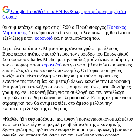
Google
Προσθέστε το ENIKOS ως προτιμώμενη πηγή στη
Google
θα συμμετάσχει σήμερα στις 17:00 ο Πρωθυπουργός
Κυριάκος
Μητσοτάκης
. Το κύριο αντικείμενο της τηλεδιάσκεψης θα είναι οι
εξελίξεις με τον
κορονοϊό
και η αντιμετώπισή του.
Σημειώνεται ότι ο κ. Μητσοτάκης συνυπογράφει με άλλους
Ευρωπαίους ηγέτες επιστολή προς τον πρόεδρο του Ευρωπαϊκού
Συμβουλίου Charles Michel με την οποία ζητούν έκτακτα μέτρα για
τον περιορισμό του
κορονοϊού
και για να αμβλυνθούν οι αρνητικές
επιπτώσεις στις ευρωπαϊκές οικονομίες. Οι Ευρωπαίοι ηγέτες
τονίζουν ότι είναι ανάγκη να ευθυγραμμιστούν οι πρακτικές
εναντίον της πανδημίας και μεταξύ άλλων καλούν την Ευρωπαϊκή
Επιτροπή να καταλήξει σε σαφείς, συμφωνημένες κατευθυντήριες
γραμμές, σε μια κοινή βάση για τη συλλογή και την ανταλλαγή
ιατρικών και επιδημιολογικών πληροφοριών. Επίσης σε μια ενιαία
στρατηγική που θα αντιμετωπίζει στο άμεσο μέλλον την
κλιμακωτή εξέλιξη της επιδημίας.
«Καθώς ήδη εφαρμόζουμε πρωτοφανή κοινωνικοοικονομικά μέτρα
τα οποία συνεπάγονται μεγάλη επιβράδυνση της οικονομικής
δραστηριότητας, πρέπει να διασφαλίσουμε την παραγωγή βασικών
αγαθών και υπηρεσιών, όπως και την ελεύθερη κυκλοφορία