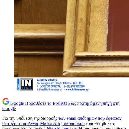
Google
Προσθέστε το ENIKOS ως προτιμώμενη πηγή στη
Google
Για την υπόθεση της διαρροής
των email απόδημων που έφτασαν
στα χέρια της Άννας Μισέλ Ασημακοπούλου
τοποθετήθηκε η
υπουργός Εσωτερικών,
Νίκη Κεραμέως
. Η υπουργός παίρνει θέση