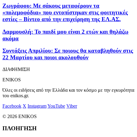
Ζωγράφου: Με σάκους μεταφέρουν τα
«πολεμοφόδια» που εντοπίστηκαν στις φοιτητικές
εστίες – Βίντεο από την επιχείρηση της ΕΛ.ΑΣ.
Δαρμουσλή: Το παιδί μου είναι 2 ετών και θηλάζω
ακόμα
Συντάξεις Απριλίου: Σε ποιους θα καταβληθούν στις
22 Μαρτίου και ποιοι ακολουθούν
ΔΙΑΦΗΜΙΣΗ
ENIKOS
Όλες οι ειδήσεις από την Ελλάδα και τον κόσμο με την εγκυρότητα
του enikos.gr.
Facebook
X
Instagram
YouTube
Viber
© 2026 ENIKOS
ΠΛΟΗΓΗΣΗ