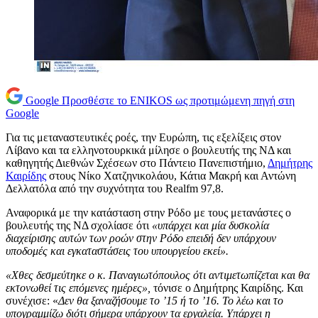
Google
Προσθέστε το ENIKOS ως προτιμώμενη πηγή στη
Google
Για τις μεταναστευτικές ροές, την Ευρώπη, τις εξελίξεις στον
Λίβανο και τα ελληνοτουρκικά μίλησε ο βουλευτής της ΝΔ και
καθηγητής Διεθνών Σχέσεων στο Πάντειο Πανεπιστήμιο,
Δημήτρης
Καιρίδης
στους Νίκο Χατζηνικολάου, Κάτια Μακρή και Αντώνη
Δελλατόλα από την συχνότητα του Realfm 97,8.
Αναφορικά με την κατάσταση στην Ρόδο με τους μετανάστες ο
βουλευτής της ΝΔ σχολίασε ότι
«υπάρχει και μία δυσκολία
διαχείρισης αυτών των ροών στην Ρόδο επειδή δεν υπάρχουν
υποδομές και εγκαταστάσεις του υπουργείου εκεί».
«Χθες δεσμεύτηκε ο κ. Παναγιωτόπουλος ότι αντιμετωπίζεται και θα
εκτονωθεί τις επόμενες ημέρες»,
τόνισε ο Δημήτρης Καιρίδης. Και
συνέχισε: «
Δεν θα ξαναζήσουμε το ’15 ή το ’16. Το λέω και το
υπογραμμίζω διότι σήμερα υπάρχουν τα εργαλεία. Υπάρχει η