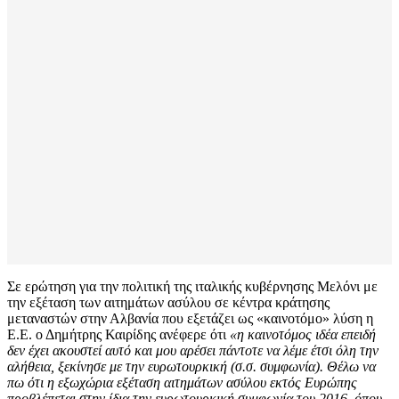
Σε ερώτηση για την πολιτική της ιταλικής κυβέρνησης Μελόνι με
την εξέταση των αιτημάτων ασύλου σε κέντρα κράτησης
μεταναστών στην Αλβανία που εξετάζει ως «καινοτόμο» λύση η
Ε.Ε. ο Δημήτρης Καιρίδης ανέφερε ότι
«η καινοτόμος ιδέα επειδή
δεν έχει ακουστεί αυτό και μου αρέσει πάντοτε να λέμε έτσι όλη την
αλήθεια, ξεκίνησε με την ευρωτουρκική (σ.σ. συμφωνία). Θέλω να
πω ότι η εξωχώρια εξέταση αιτημάτων ασύλου εκτός Ευρώπης
προβλέπεται στην ίδια την ευρωτουρκική συμφωνία του 2016, όπου