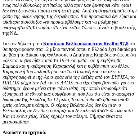
ένας πολύ δύσκολος αντίπαλος αλλά πριν καν ξεκινήσει κάτι -γιατί
δεν έχει ξεκινήσει τίποτα αυτή τη στιγμή. Αυτή τη στιγμή είμαστε στην
φάση της διερεύνησης της διερεύνησης. Και προσωπικά δεν είμαι και
ιδιαίτερα αισιόδοξος -να προκαταβάλουμε και να μιλάμε για
υποχωρητικότητα νομίζω ότι είναι εκτός τόπου»
τόνισε ο βουλευτής
της ΝΔ.
Για την δήλωση του
Κυριάκου Βελόπουλου στον Realfm 97,8
ότι
θα προχωρούσε στα 12 μίλια παντού όπου η Ελλάδα έχει δικαίωμα
με βάση το Δίκαιο της Θάλασσας ο Δημήτρης Καιρίδης ανέφερε ότι
«όλες οι κυβερνήσεις από το 1974 και μετά- και η κυβέρνηση
Σαμαρά και η κυβέρνηση Καραμανλή και η κυβέρνηση του άλλου
Καραμανλή του παλαιότερου και του Παπανδρέου και όλες οι
κυβερνήσεις-είτε της Αριστεράς είτε της Δεξιάς από τον ΣΥΡΙΖΑ, το
ΠΑΣΟΚ μέχρι την ΝΔ και το ΛΑΟΣ που είχε συγκυβερνήσει για ένα
διάστημα- έχουν μείνει στην πάγια θέση, την οποία θεωρούμε ότι
εξυπηρετεί τα εθνικά μας συμφέροντα, που λέει ότι είναι αναφαίρετο
δικαίωμα της Ελλάδας τα 12 μίλια, το οποίο θα ασκήσουμε όποτε
εμείς κρίνουμε σκόπιμο. Ο κύριος Βελόπουλος δεν θα ήταν ο
Βελόπουλος αν δεν σπεκουλάριζε και δεν πλειοδοτούσε σε όλα αυτά.
Και το έκανε χθες. Χθες κήρυξε τον πόλεμο. Σήμερα είναι πιο
μετριοπαθής».
Ακούστε το ηχητικό: