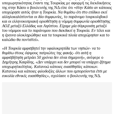
υποχωρητικότητας έναντι της Τουρκίας με αφορμή τις διεκδικήσεις
της στην Κάσο ο βουλευτής της ΝΔ είπε ότι «
στην Κάσο αν κάποιος
υποχώρησε αυτός ήταν η Τουρκία. Να θυμίσω ότι στο επίδικο εκεί
αλληλοκαλύπτονται οι δύο συμφωνίες, το παράνομο τουρκολιβυκό
και οι ελληνοκυπριακή οριοθέτηση η νόμιμη συμφωνία οριοθέτησης
ΑΟΖ μεταξύ Ελλάδας και Αιγύπτου. Είχαμε μία σύγκρουση μεταξύ
του νόμιμου και το παράνομου που διεκδικεί η Τουρκία. Εν τέλει και
η έρευνα ολοκληρώθηκε και τα τουρκικά πλοία αποχώρησαν και το
καλώδιο θα ποντιστεί».
«Η Τουρκία αμφισβητεί την υφαλοκρηπίδα των νησιών- να το
θυμίσω στους όψιμους πατριώτες της φακής- ότι αυτή η
αμφισβήτηση μετράει 50 χρόνια δεν είναι σημερινή»,
ανέφερε ο
Δημήτρης Καιρίδης.
«Δεν υπάρχει και δεν μπορεί να υπάρχει ζήτημα
υποχωρητικότητας. Κατανοώ κάποιες ευαισθησίες κάποιων.
Κατανοώ και κάποιες φιλοδοξίες άλλων που εμπορεύονται έτσι με
ευκολία εθνικές ευαισθησίες»
, σχολίασε ο βουλευτής της ΝΔ.