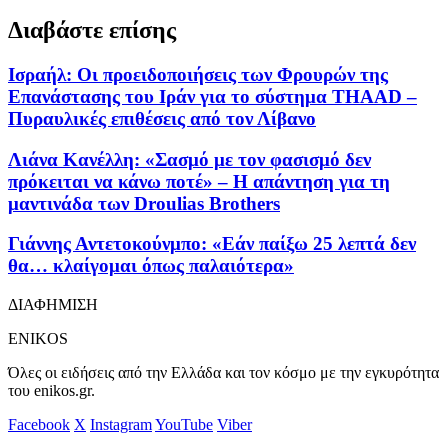
Διαβάστε επίσης
Ισραήλ: Οι προειδοποιήσεις των Φρουρών της
Επανάστασης του Ιράν για το σύστημα THAAD –
Πυραυλικές επιθέσεις από τον Λίβανο
Λιάνα Κανέλλη: «Σασμό με τον φασισμό δεν
πρόκειται να κάνω ποτέ» – Η απάντηση για τη
μαντινάδα των Droulias Brothers
Γιάννης Αντετοκούνμπο: «Εάν παίξω 25 λεπτά δεν
θα… κλαίγομαι όπως παλαιότερα»
ΔΙΑΦΗΜΙΣΗ
ENIKOS
Όλες οι ειδήσεις από την Ελλάδα και τον κόσμο με την εγκυρότητα
του enikos.gr.
Facebook
X
Instagram
YouTube
Viber