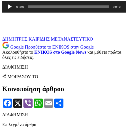
Πρόγραμμα
00:00
00:00
Αναπαραγωγής
Ήχου
ΔΗΜΗΤΡΗΣ ΚΑΙΡΙΔΗΣ
ΜΕΤΑΝΑΣΤΕΥΤΙΚΟ
Google
Προσθέστε το ENIKOS στην Google
Ακολουθήστε το
ENIKOS στο Google News
και μάθετε πρώτοι
όλες τις ειδήσεις.
ΔΙΑΦΗΜΙΣΗ
ΜΟΙΡΑΣΟΥ ΤΟ
Κοινοποίηση άρθρου
Facebook
X
Viber
WhatsApp
Email
Μοιραστείτε
ΔΙΑΦΗΜΙΣΗ
Επιλεγμένα άρθρα