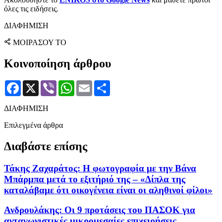
όλες τις ειδήσεις.
ΔΙΑΦΗΜΙΣΗ
ΜΟΙΡΑΣΟΥ ΤΟ
Κοινοποίηση άρθρου
Facebook
X
Viber
WhatsApp
Email
Μοιραστείτε
ΔΙΑΦΗΜΙΣΗ
Επιλεγμένα άρθρα
Διαβάστε επίσης
Τάκης Ζαχαράτος: Η φωτογραφία με την Βάνα
Μπάρμπα μετά το εξιτήριό της – «Δίπλα της
καταλάβαμε ότι οικογένεια είναι οι αληθινοί φίλοι»
Ανδρουλάκης: Οι 9 προτάσεις του ΠΑΣΟΚ για
ανταγωνιστικές μικρομεσαίες επιχειρήσεις