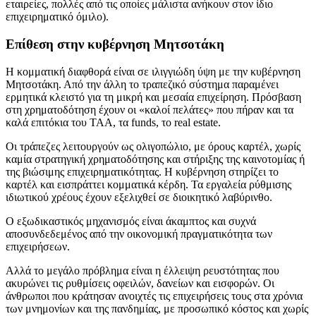
εταιρείες, πολλές από τις οποίες μάλιστα ανήκουν στον ίδιο
επιχειρηματικό όμιλο).
Επίθεση στην κυβέρνηση Μητσοτάκη
Η κομματική διαφθορά είναι σε ιλιγγιώδη ύψη με την κυβέρνηση
Μητσοτάκη. Από την άλλη το τραπεζικό σύστημα παραμένει
ερμητικά κλειστό για τη μικρή και μεσαία επιχείρηση. Πρόσβαση
στη χρηματοδότηση έχουν οι «καλοί πελάτες» που πήραν και τα
καλά επιτόκια του ΤΑΑ, τα funds, το real estate.
Οι τράπεζες λειτουργούν ως ολιγοπώλιο, με όρους καρτέλ, χωρίς
καμία στρατηγική χρηματοδότησης και στήριξης της καινοτομίας ή
της βιώσιμης επιχειρηματικότητας. Η κυβέρνηση στηρίζει το
καρτέλ και εισπράττει κομματικά κέρδη. Τα εργαλεία ρύθμισης
ιδιωτικού χρέους έχουν εξελιχθεί σε διοικητικό λαβύρινθο.
Ο εξωδικαστικός μηχανισμός είναι άκαμπτος και συχνά
αποσυνδεδεμένος από την οικονομική πραγματικότητα των
επιχειρήσεων.
Αλλά το μεγάλο πρόβλημα είναι η έλλειψη ρευστότητας που
ακυρώνει τις ρυθμίσεις οφειλών, δανείων και εισφορών. Οι
άνθρωποι που κράτησαν ανοιχτές τις επιχειρήσεις τους στα χρόνια
των μνημονίων και της πανδημίας, με προσωπικό κόστος και χωρίς