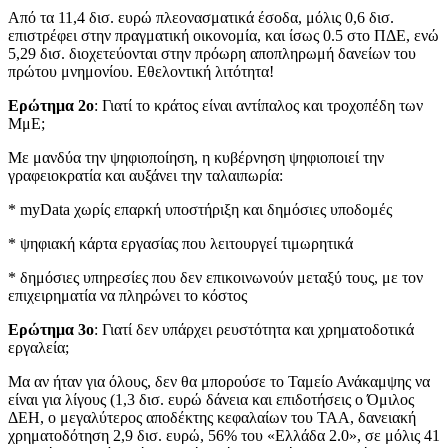
Από τα 11,4 δισ. ευρώ πλεονασματικά έσοδα, μόλις 0,6 δισ.
επιστρέφει στην πραγματική οικονομία, και ίσως 0.5 στο ΠΔΕ, ενώ
5,29 δισ. διοχετεύονται στην πρόωρη αποπληρωμή δανείων του
πρώτου μνημονίου. Εθελοντική λιτότητα!
Ερώτημα 2ο
: Γιατί το κράτος είναι αντίπαλος και τροχοπέδη των
ΜμΕ;
Με μανδύα την ψηφιοποίηση, η κυβέρνηση ψηφιοποιεί την
γραφειοκρατία και αυξάνει την ταλαιπωρία:
* myData χωρίς επαρκή υποστήριξη και δημόσιες υποδομές
* ψηφιακή κάρτα εργασίας που λειτουργεί τιμωρητικά
* δημόσιες υπηρεσίες που δεν επικοινωνούν μεταξύ τους, με τον
επιχειρηματία να πληρώνει το κόστος
Ερώτημα 3ο
: Γιατί δεν υπάρχει ρευστότητα και χρηματοδοτικά
εργαλεία;
Μα αν ήταν για όλους, δεν θα μπορούσε το Ταμείο Ανάκαμψης να
είναι για λίγους (1,3 δισ. ευρώ δάνεια και επιδοτήσεις ο Όμιλος
ΔΕΗ, ο μεγαλύτερος αποδέκτης κεφαλαίων του ΤΑΑ, δανειακή
χρηματοδότηση 2,9 δισ. ευρώ, 56% του «Ελλάδα 2.0», σε μόλις 41