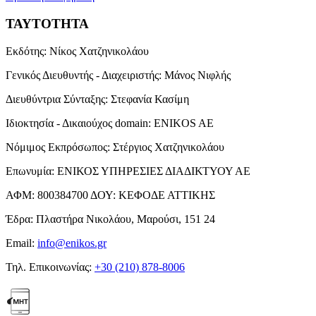
ΤΑΥΤΟΤΗΤΑ
Εκδότης:
Νίκος Χατζηνικολάου
Γενικός Διευθυντής - Διαχειριστής:
Μάνος Νιφλής
Διευθύντρια Σύνταξης:
Στεφανία Κασίμη
Ιδιοκτησία - Δικαιούχος domain:
ENIKOS AE
Νόμιμος Εκπρόσωπος:
Στέργιος Χατζηνικολάου
Επωνυμία:
ΕΝΙΚΟΣ ΥΠΗΡΕΣΙΕΣ ΔΙΑΔΙΚΤΥΟΥ ΑΕ
ΑΦΜ:
800384700
ΔΟΥ:
ΚΕΦΟΔΕ ΑΤΤΙΚΗΣ
Έδρα:
Πλαστήρα Νικολάου, Μαρούσι, 151 24
Email:
info@enikos.gr
Τηλ. Επικοινωνίας:
+30 (210) 878-8006