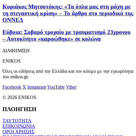
Κυριάκος Μητσοτάκης: «Τα όπλα μας στη μάχη με
τη στεγαστική κρίση» – Το άρθρο στο περιοδικό της
ΟΝΝΕΔ
Εύβοια: Σοβαρό τροχαίο με τραυματισμό 23χρονου
– Αυτοκίνητο «καρφώθηκε» σε κολώνα
ΔΙΑΦΗΜΙΣΗ
ENIKOS
Όλες οι ειδήσεις από την Ελλάδα και τον κόσμο με την εγκυρότητα
του enikos.gr.
Facebook
X
Instagram
YouTube
Viber
© 2026 ENIKOS
ΠΛΟΗΓΗΣΗ
ΤΑΥΤΟΤΗΤΑ
ΕΠΙΚΟΙΝΩΝΙΑ
ΟΡΟΙ ΧΡΗΣΗΣ