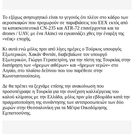
Το εξόχως ανησυχητικό είναι το γεγονός ότι πλέον στο κάδρο των
αεροσκαφών που προχωρούν σε παραβιάσεις του ΕΕΧ εκτός από
τα κατασκοπευτικά CN-235 και ATR-72 επανέρχονται και τα
drones / UAV, με ένα Akinci να εγκαινιάζει χθες την έναρξη της
«νέας» εποχής.
Κι αυτά ενώ μόλις πριν από λίγες ημέρες ο Τούρκος υπουργός
Εξωτερικών, Χακάν Φιντάν, διαβεβαίωνε τον υπουργό
Εξωτερικών, Γιώργο Γεραπετρίτη, για την πίστη της Τουρκίας στην
διατήρηση των «ήρεμων αιθέρων» και «ήρεμων νερών» στο
Αιγαίο, στο πλαίσιο δείπνου που του παρέθεσε στην
Κωνσταντινούπολη.
Δε θα πρέπει να ξεχνάμε επίσης την ανακοίνωση που
προσυπέγραψε η Τουρκία για την συνέχιση καλλιέργειας του
καλού κλίματος με την Ελλάδα, μόλις πριν μία εβδομάδα κατά την
πραγματοποίηση της συνάντησης των αντιπροσωπειών των δύο
χωρών στην Θεσσαλονίκη για τα Μέτρα Οικοδόμησης
Εμπιστοσύνης.