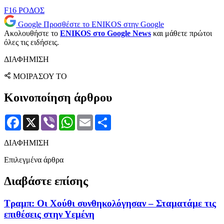
F16
ΡΟΔΟΣ
Google
Προσθέστε το ENIKOS στην Google
Ακολουθήστε το
ENIKOS στο Google News
και μάθετε πρώτοι
όλες τις ειδήσεις.
ΔΙΑΦΗΜΙΣΗ
ΜΟΙΡΑΣΟΥ ΤΟ
Κοινοποίηση άρθρου
Facebook
X
Viber
WhatsApp
Email
Μοιραστείτε
ΔΙΑΦΗΜΙΣΗ
Επιλεγμένα άρθρα
Διαβάστε επίσης
Τραμπ: Οι Χούθι συνθηκολόγησαν – Σταματάμε τις
επιθέσεις στην Υεμένη