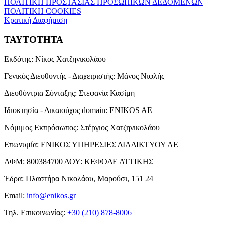
ΠΟΛΙΤΙΚΗ ΠΡΟΣΤΑΣΙΑΣ ΠΡΟΣΩΠΙΚΩΝ ΔΕΔΟΜΕΝΩΝ
ΠΟΛΙΤΙΚΗ COOKIES
Κρατική Διαφήμιση
ΤΑΥΤΟΤΗΤΑ
Εκδότης:
Νίκος Χατζηνικολάου
Γενικός Διευθυντής - Διαχειριστής:
Μάνος Νιφλής
Διευθύντρια Σύνταξης:
Στεφανία Κασίμη
Ιδιοκτησία - Δικαιούχος domain:
ENIKOS AE
Νόμιμος Εκπρόσωπος:
Στέργιος Χατζηνικολάου
Επωνυμία:
ΕΝΙΚΟΣ ΥΠΗΡΕΣΙΕΣ ΔΙΑΔΙΚΤΥΟΥ ΑΕ
ΑΦΜ:
800384700
ΔΟΥ:
ΚΕΦΟΔΕ ΑΤΤΙΚΗΣ
Έδρα:
Πλαστήρα Νικολάου, Μαρούσι, 151 24
Email:
info@enikos.gr
Τηλ. Επικοινωνίας:
+30 (210) 878-8006