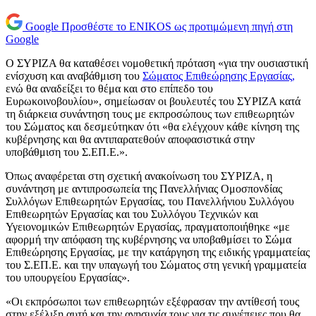
Google
Προσθέστε το ENIKOS ως προτιμώμενη πηγή στη
Google
Ο ΣΥΡΙΖΑ θα καταθέσει νομοθετική πρόταση «για την ουσιαστική
ενίσχυση και αναβάθμιση του
Σώματος Επιθεώρησης Εργασίας,
ενώ θα αναδείξει το θέμα και στο επίπεδο του
Ευρωκοινοβουλίου», σημείωσαν οι βουλευτές του ΣΥΡΙΖΑ κατά
τη διάρκεια συνάντηση τους με εκπροσώπους των επιθεωρητών
του Σώματος και δεσμεύτηκαν ότι «θα ελέγχουν κάθε κίνηση της
κυβέρνησης και θα αντιπαρατεθούν αποφασιστικά στην
υποβάθμιση του Σ.ΕΠ.Ε.».
Όπως αναφέρεται στη σχετική ανακοίνωση του ΣΥΡΙΖΑ, η
συνάντηση με αντιπροσωπεία της Πανελλήνιας Ομοσπονδίας
Συλλόγων Επιθεωρητών Εργασίας, του Πανελλήνιου Συλλόγου
Επιθεωρητών Εργασίας και του Συλλόγου Τεχνικών και
Υγειονομικών Επιθεωρητών Εργασίας, πραγματοποιήθηκε «με
αφορμή την απόφαση της κυβέρνησης να υποβαθμίσει το Σώμα
Επιθεώρησης Εργασίας, με την κατάργηση της ειδικής γραμματείας
του Σ.ΕΠ.Ε. και την υπαγωγή του Σώματος στη γενική γραμματεία
του υπουργείου Εργασίας».
«Οι εκπρόσωποι των επιθεωρητών εξέφρασαν την αντίθεσή τους
στην εξέλιξη αυτή και την ανησυχία τους για τις συνέπειες που θα