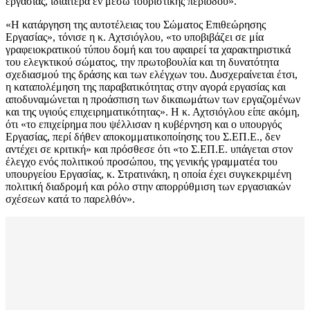
εργασίας, ιδιαίτερα εν μέσω τουριστικής περιόδου».
«Η κατάργηση της αυτοτέλειας του Σώματος Επιθεώρησης
Εργασίας», τόνισε η κ. Αχτσιόγλου, «το υποβιβάζει σε μία
γραφειοκρατικού τύπου δομή και του αφαιρεί τα χαρακτηριστικά
του ελεγκτικού σώματος, την πρωτοβουλία και τη δυνατότητα
σχεδιασμού της δράσης και των ελέγχων του. Δυσχεραίνεται έτσι,
η καταπολέμηση της παραβατικότητας στην αγορά εργασίας και
αποδυναμώνεται η προάσπιση των δικαιωμάτων των εργαζομένων
και της υγιούς επιχειρηματικότητας». Η κ. Αχτσιόγλου είπε ακόμη,
ότι «το επιχείρημα που ψέλλισαν η κυβέρνηση και ο υπουργός
Εργασίας, περί δήθεν αποκομματικοποίησης του Σ.ΕΠ.Ε., δεν
αντέχει σε κριτική» και πρόσθεσε ότι «το Σ.ΕΠ.Ε. υπάγεται στον
έλεγχο ενός πολιτικού προσώπου, της γενικής γραμματέα του
υπουργείου Εργασίας, κ. Στρατινάκη, η οποία έχει συγκεκριμένη
πολιτική διαδρομή και ρόλο στην απορρύθμιση των εργασιακών
σχέσεων κατά το παρελθόν».