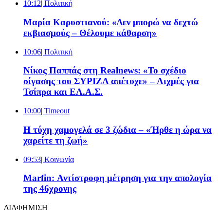
10:12
| Πολιτική
Μαρία Καρυστιανού: «Δεν μπορώ να δεχτώ
εκβιασμούς – Θέλουμε κάθαρση»
10:06
| Πολιτική
Νίκος Παππάς στη Realnews: «Το σχέδιο
σίγασης του ΣΥΡΙΖΑ απέτυχε» – Αιχμές για
Τσίπρα και ΕΛ.Α.Σ.
10:00
| Timeout
Η τύχη χαμογελά σε 3 ζώδια – «Ήρθε η ώρα να
χαρείτε τη ζωή»
09:53
| Κοινωνία
Marfin: Αντίστροφη μέτρηση για την απολογία
της 46χρονης
ΔΙΑΦΗΜΙΣΗ