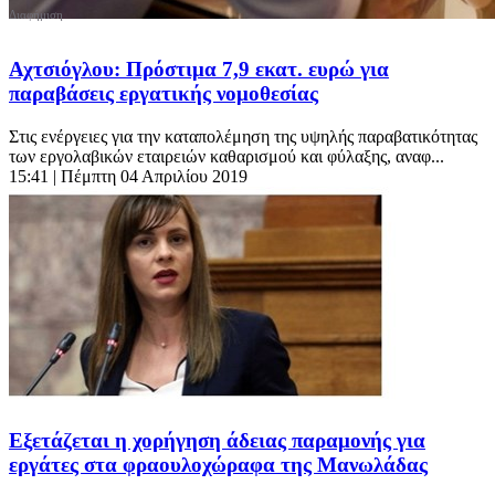
Αχτσιόγλου: Πρόστιμα 7,9 εκατ. ευρώ για
παραβάσεις εργατικής νομοθεσίας
Στις ενέργειες για την καταπολέμηση της υψηλής παραβατικότητας
των εργολαβικών εταιρειών καθαρισμού και φύλαξης, αναφ...
15:41
| Πέμπτη 04 Απριλίου 2019
Εξετάζεται η χορήγηση άδειας παραμονής για
εργάτες στα φραουλοχώραφα της Μανωλάδας