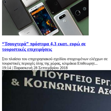
“Τσουχτερά” πρόστιμα 4,3 εκατ. ευρώ σε
τουριστικές επιχειρήσεις
Στο πλαίσιο του επιχειρησιακού σχεδίου στοχευμένων ελέγχων σε
τουριστικές περιοχές όλης της χώρας, κλιμάκια Επιθεωρητ...
19:14
| Παρασκευή 28 Σεπτεμβρίου 2018