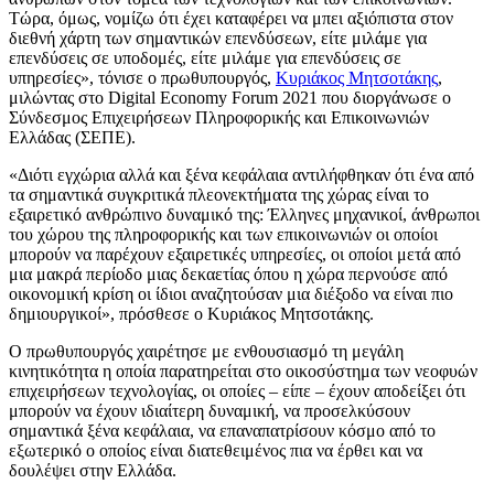
Τώρα, όμως, νομίζω ότι έχει καταφέρει να μπει αξιόπιστα στον
διεθνή χάρτη των σημαντικών επενδύσεων, είτε μιλάμε για
επενδύσεις σε υποδομές, είτε μιλάμε για επενδύσεις σε
υπηρεσίες», τόνισε ο πρωθυπουργός,
Κυριάκος Μητσοτάκης
,
μιλώντας στο Digital Economy Forum 2021 που διοργάνωσε ο
Σύνδεσμος Επιχειρήσεων Πληροφορικής και Επικοινωνιών
Ελλάδας (ΣΕΠΕ).
«Διότι εγχώρια αλλά και ξένα κεφάλαια αντιλήφθηκαν ότι ένα από
τα σημαντικά συγκριτικά πλεονεκτήματα της χώρας είναι το
εξαιρετικό ανθρώπινο δυναμικό της: Έλληνες μηχανικοί, άνθρωποι
του χώρου της πληροφορικής και των επικοινωνιών οι οποίοι
μπορούν να παρέχουν εξαιρετικές υπηρεσίες, οι οποίοι μετά από
μια μακρά περίοδο μιας δεκαετίας όπου η χώρα περνούσε από
οικονομική κρίση οι ίδιοι αναζητούσαν μια διέξοδο να είναι πιο
δημιουργικοί», πρόσθεσε ο Κυριάκος Μητσοτάκης.
Ο πρωθυπουργός χαιρέτησε με ενθουσιασμό τη μεγάλη
κινητικότητα η οποία παρατηρείται στο οικοσύστημα των νεοφυών
επιχειρήσεων τεχνολογίας, οι οποίες – είπε – έχουν αποδείξει ότι
μπορούν να έχουν ιδιαίτερη δυναμική, να προσελκύσουν
σημαντικά ξένα κεφάλαια, να επαναπατρίσουν κόσμο από το
εξωτερικό ο οποίος είναι διατεθειμένος πια να έρθει και να
δουλέψει στην Ελλάδα.