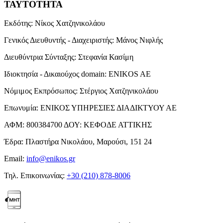
ΤΑΥΤΟΤΗΤΑ
Εκδότης:
Νίκος Χατζηνικολάου
Γενικός Διευθυντής - Διαχειριστής:
Μάνος Νιφλής
Διευθύντρια Σύνταξης:
Στεφανία Κασίμη
Ιδιοκτησία - Δικαιούχος domain:
ENIKOS AE
Νόμιμος Εκπρόσωπος:
Στέργιος Χατζηνικολάου
Επωνυμία:
ΕΝΙΚΟΣ ΥΠΗΡΕΣΙΕΣ ΔΙΑΔΙΚΤΥΟΥ ΑΕ
ΑΦΜ:
800384700
ΔΟΥ:
ΚΕΦΟΔΕ ΑΤΤΙΚΗΣ
Έδρα:
Πλαστήρα Νικολάου, Μαρούσι, 151 24
Email:
info@enikos.gr
Τηλ. Επικοινωνίας:
+30 (210) 878-8006