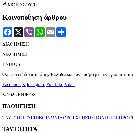
ΜΟΙΡΑΣΟΥ ΤΟ
Κοινοποίηση άρθρου
Facebook
X
Viber
WhatsApp
Email
Μοιραστείτε
ΔΙΑΦΗΜΙΣΗ
ΔΙΑΦΗΜΙΣΗ
ENIKOS
Όλες οι ειδήσεις από την Ελλάδα και τον κόσμο με την εγκυρότητα τ
Facebook
X
Instagram
YouTube
Viber
© 2026 ENIKOS
ΠΛΟΗΓΗΣΗ
ΤΑΥΤΟΤΗΤΑ
ΕΠΙΚΟΙΝΩΝΙΑ
ΟΡΟΙ ΧΡΗΣΗΣ
ΠΟΛΙΤΙΚΗ ΠΡΟΣ
ΤΑΥΤΟΤΗΤΑ